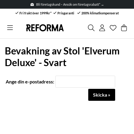
Bli företagskund – Ansök om företagsrabatt* →
Fri frakt över 1999kr*
Prisgaranti
200% klimatkompenserat
Önskelis
Antal i ön
.
Var
Anta
.
Bevakning av Stol 'Elverum
Deluxe' - Svart
Ange din e-postadress:
Skicka »