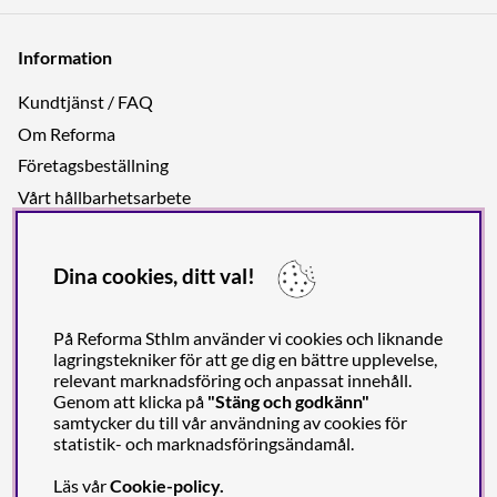
Information
Kundtjänst / FAQ
Om Reforma
Företagsbeställning
Vårt hållbarhetsarbete
Återvinningsguide
Integritetspolicy
Dina cookies, ditt val!
Jobba hos oss
På Reforma Sthlm använder vi cookies och liknande
Inspiration
lagringstekniker för att ge dig en bättre upplevelse,
relevant marknadsföring och anpassat innehåll.
Blogg
Genom att klicka på
"Stäng och godkänn"
samtycker du till vår användning av cookies för
Varumärken
statistik- och marknadsföringsändamål.
Läs vår
Cookie-policy
.
Följ oss