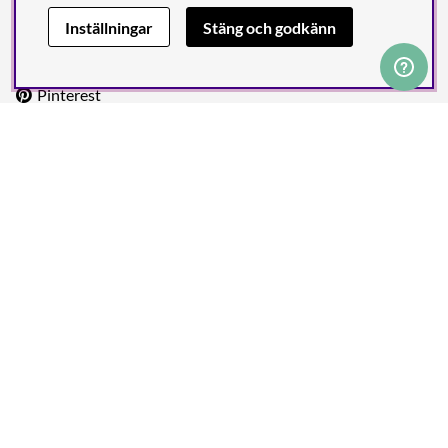
Facebook
Inställningar
Stäng och godkänn
Instagram
Pinterest
Frakt & Betalning
Trygga betalningar och leveranser via ledande partners. Fri
frakt över 1999 kr.