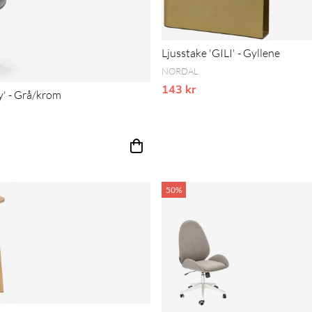
Ljusstake 'GILI' - Gyllene
NORDAL
143 kr
Vårt lägsta pris 1-30 dagar inn
y' - Grå/krom
50%