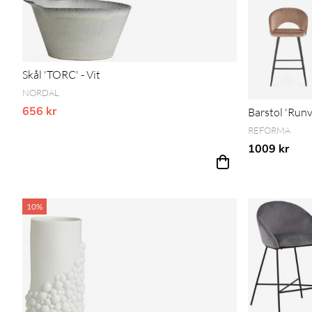
Skål 'TORC' - Vit
NORDAL
656 kr
Vårt lägsta pris 1-30 dagar innan prissänkning
Barstol 'Runv
REFORMA
1009 kr
10%