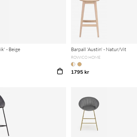
ik' - Beige
Barpall 'Austin' - Natur/Vit
ROWICO HOME
1795 kr