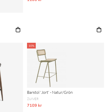
an prissänkning
10%
Barstol 'Jort' - Natur/Grön
ZUIVER
7109 kr
Vårt lägsta pris 1-30 dagar innan prissänkning