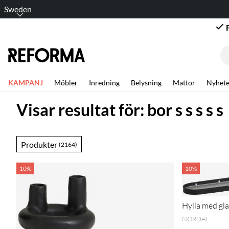
Sweden
KAMPANJ
Möbler
Inredning
Belysning
Mattor
Nyhete
Visar resultat för: bor s s s s s
Produkter
(2164)
10%
10%
Hylla med gla
NORDAL