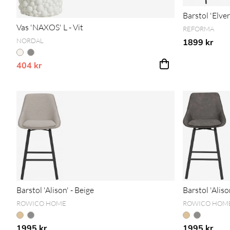
Barstol 'Elve
Vas 'NAXOS' L - Vit
REFORMA
NORDAL
1899 kr
404 kr
Vårt lägsta pris 1-30 dagar innan prissänkning
Barstol 'Alison' - Beige
Barstol 'Alis
ROWICO HOME
ROWICO HOM
1995 kr
1995 kr