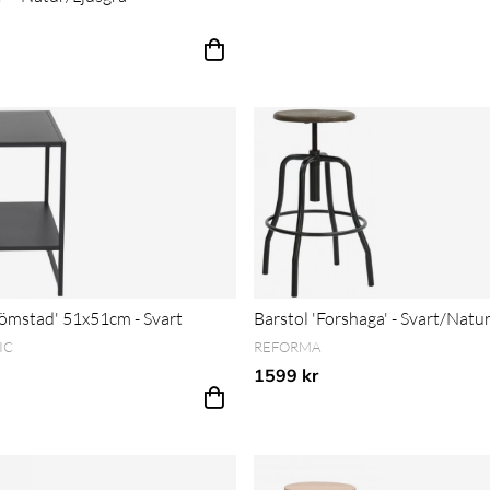
ris 1-30 dagar innan prissänkning
römstad' 51x51cm - Svart
Barstol 'Forshaga' - Svart/Natu
IC
REFORMA
1599 kr