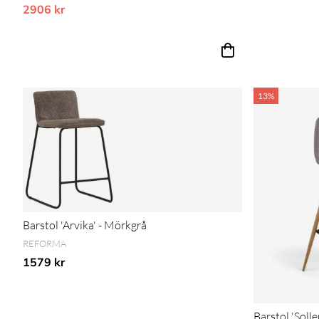
2906 kr
Vårt lägsta pris 1-30 dagar innan prissänkning
13%
Barstol 'Arvika' - Mörkgrå
REFORMA
1579 kr
Barstol 'Solle