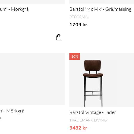
rum' - Mörkgrå
Barstol 'Molvik' - Grå/mässing
REFORMA
1709 kr
10%
on' - Mörkgrå
Barstol Vintage - Läder
E
TRADEMARK LIVING
3482 kr
Vårt lägsta pris 1-30 dagar inn