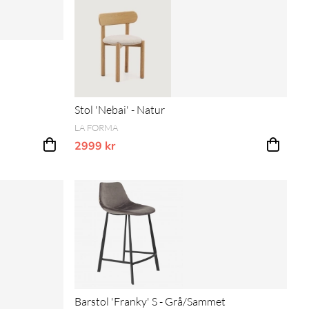
an prissänkning
Stol 'Nebai' - Natur
LA FORMA
2999 kr
Vårt lägsta pris 1-30 dagar innan prissänkning
Barstol 'Franky' S - Grå/Sammet