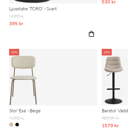
530 kr
Vårt lägsta p
Ljusstake 'TORO' - Svart
NORDAL
395 kr
Vårt lägsta pris 1-30 dagar innan prissänkning
10%
20%
Stol 'Esa' - Beige
Barstol 'Vädd
NORDAL
REFORMA
1579 kr
Vårt lägsta p