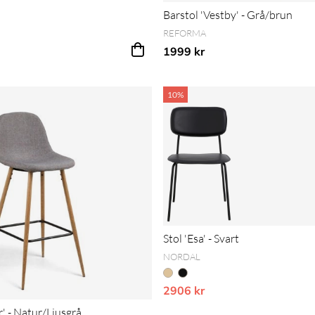
Barstol 'Vestby' - Grå/brun
REFORMA
1999 kr
10%
Stol 'Esa' - Svart
NORDAL
2906 kr
Vårt lägsta pris 1-30 dagar inn
r' - Natur/Ljusgrå