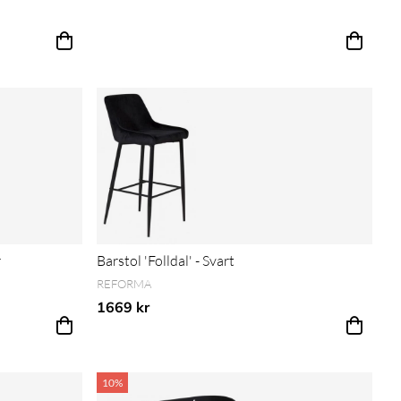
r
Barstol 'Folldal' - Svart
REFORMA
1669 kr
10%