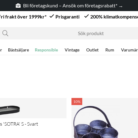
Bli företagskund – Ansök om företagsrabatt* →
Fri frakt över 1999kr*
Prisgaranti
200% klimatkompens
r
Bästsäljare
Responsible
Vintage
Outlet
Rum
Varumär
10%
s 'SOTRA' S - Svart