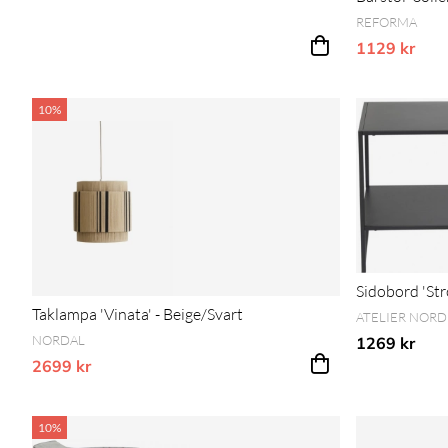
REFORMA
1129 kr
Vårt lägsta p
10%
Sidobord 'St
Taklampa 'Vinata' - Beige/Svart
ATELIER NORD
NORDAL
1269 kr
2699 kr
Vårt lägsta pris 1-30 dagar innan prissänkning
10%