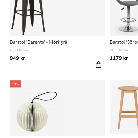
Barstol 'Barents' - Mörkgrå
Barstol 'Sörb
REFORMA
REFORMA
949 kr
1179 kr
13%