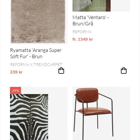
Matta 'Ventaro' -
Brun/Grå
REFORMA
fr. 1349 kr
Ordinarie pris:
Ryamatta 'Aranga Super
Soft Fur' - Brun
REFORMA X TRENDCARPET
239 kr
Vårt lägsta pris 1-30 dagar innan prissänkning
29%