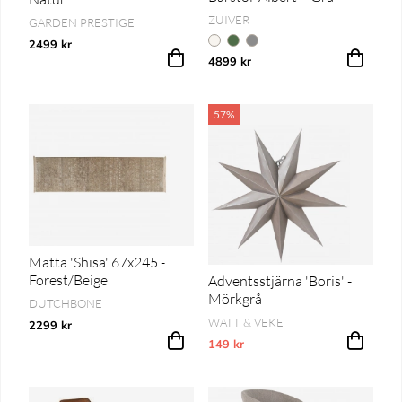
ZUIVER
GARDEN PRESTIGE
2499 kr
4899 kr
57%
Matta 'Shisa' 67x245 -
Forest/Beige
Adventsstjärna 'Boris' -
Mörkgrå
DUTCHBONE
WATT & VEKE
2299 kr
149 kr
Vårt lägsta pris 1-30 dagar innan pri