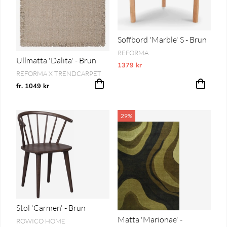
Soffbord 'Marble' S - Brun
REFORMA
Ullmatta 'Dalita' - Brun
1379 kr
Vårt lägsta pris 1-30 dagar innan pri
REFORMA X TRENDCARPET
fr. 1049 kr
29%
Stol 'Carmen' - Brun
Matta 'Marionae' -
ROWICO HOME