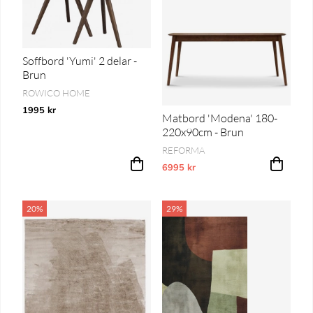
Soffbord 'Yumi' 2 delar -
Brun
ROWICO HOME
1995 kr
Matbord 'Modena' 180-
220x90cm - Brun
REFORMA
6995 kr
Vårt lägsta pris 1-30 dagar innan pri
20%
29%