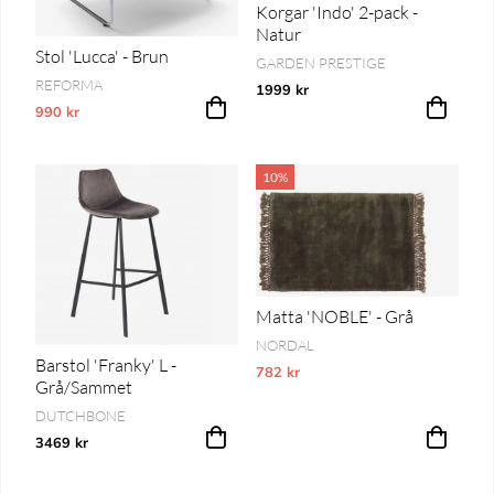
Korgar 'Indo' 2-pack -
Natur
Stol 'Lucca' - Brun
GARDEN PRESTIGE
REFORMA
1999 kr
990 kr
Vårt lägsta pris 1-30 dagar innan prissänkning
10%
Matta 'NOBLE' - Grå
NORDAL
Barstol 'Franky' L -
782 kr
Vårt lägsta pris 1-30 dagar innan pri
Grå/Sammet
DUTCHBONE
3469 kr