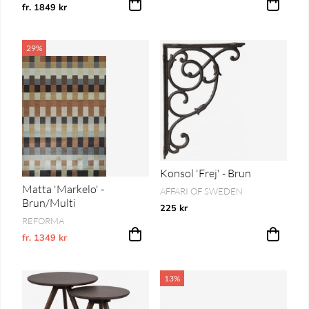
fr. 1849 kr
29%
Konsol 'Frej' - Brun
Matta 'Markelo' -
AFFARI OF SWEDEN
Brun/Multi
225 kr
REFORMA
fr. 1349 kr
Ordinarie pris:
13%