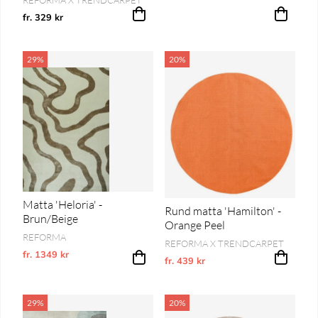
fr. 329 kr
29%
20%
Matta 'Heloria' -
Rund matta 'Hamilton' -
Brun/Beige
Orange Peel
REFORMA
REFORMA X TRENDCARPET
fr. 1349 kr
Ordinarie pris:
fr. 439 kr
Vårt lägsta pris 1-30 dagar innan pri
29%
20%