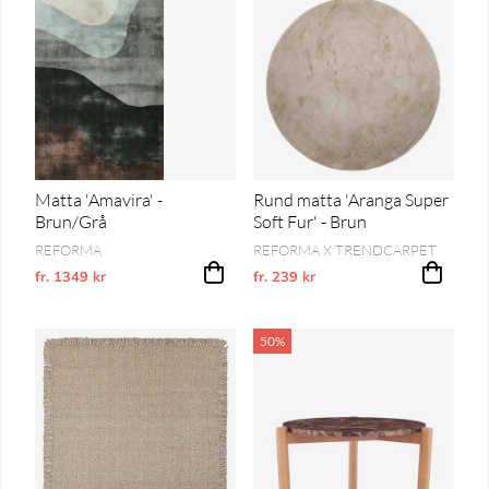
Matta 'Amavira' -
Rund matta 'Aranga Super
Brun/Grå
Soft Fur' - Brun
REFORMA
REFORMA X TRENDCARPET
fr. 1349 kr
Ordinarie pris:
fr. 239 kr
Vårt lägsta pris 1-30 dagar innan pri
50%