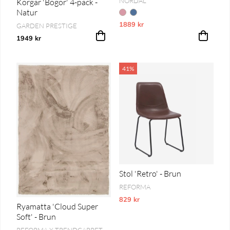
NORDAL
Korgar 'Bogor' 4-pack -
Natur
1889 kr
Vårt lägsta pris 1-30 dagar innan pri
GARDEN PRESTIGE
1949 kr
41%
Stol 'Retro' - Brun
REFORMA
829 kr
Vårt lägsta pris 1-30 dagar innan pri
Ryamatta 'Cloud Super
Soft' - Brun
REFORMA X TRENDCARPET