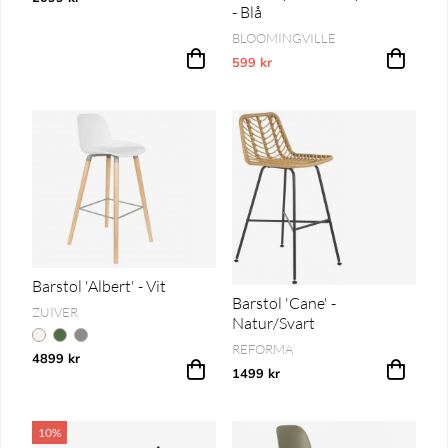
- Blå
BLOOMINGVILLE
599 kr
Vårt lägsta pris 1-30 dagar innan pri
Barstol 'Albert' - Vit
Barstol 'Cane' -
ZUIVER
Natur/Svart
REFORMA
4899 kr
1499 kr
10%