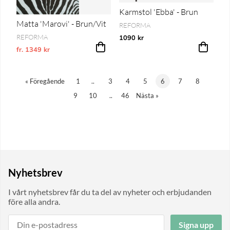
Karmstol 'Ebba' - Brun
Matta 'Marovi' - Brun/Vit
REFORMA
REFORMA
1090 kr
fr. 1349 kr
Ordinarie pris:
«
Föregående
1
..
3
4
5
6
7
8
9
10
..
46
Nästa
»
Nyhetsbrev
I vårt nyhetsbrev får du ta del av nyheter och erbjudanden
före alla andra.
Signa upp