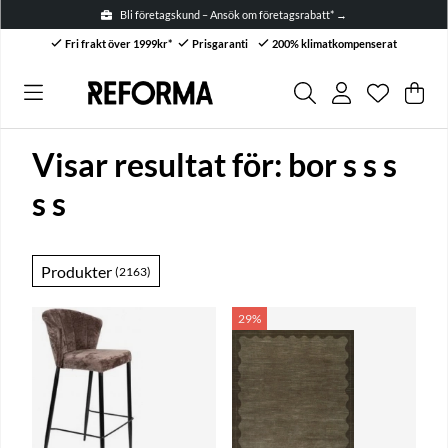
Bli företagskund – Ansök om företagsrabatt* →
Fri frakt över 1999kr*
Prisgaranti
200% klimatkompenserat
Önskelis
Antal i ön
.
Var
Anta
.
Visar resultat för: bor s s s
s s
Produkter
(2163)
29%