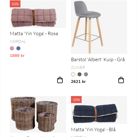
10%
Matta 'Yin Yoga' - Rosa
NORDAL
1889 kr
Vårt lägsta pris 1-30 dagar innan prissänkning
Barstol 'Albert' Kuip - Grå
ZUIVER
2621 kr
10%
Matta 'Yin Yoga' - Blå