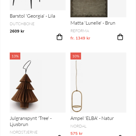
Barstol 'Georgia' - Lila
Matta 'Lunelle' - Brun
DUTCHBONE
REFORMA
2609 kr
fr. 1349 kr
Vårt lägsta pris 1-30 dagar innan pri
13%
10%
Julgranspynt 'Tree' -
Ampel 'ELBA' - Natur
Ljusbrun
NORDAL
NORDSTJERNE
575 kr
Vårt lägsta pris 1-30 dagar innan pri