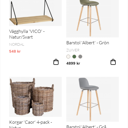
Vägghylla 'VICO' -
Natur/Svart
Barstol 'Albert' - Grön
NORDAL
ZUIVER
548 kr
Vårt lägsta pris 1-30 dagar innan prissänkning
4899 kr
Korgar 'Caor' 4-pack -
Barstol 'Albert' - Grå
Natur