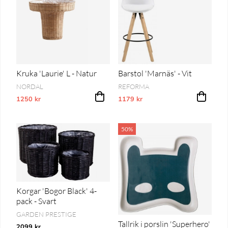
Kruka 'Laurie' L - Natur
Barstol 'Marnäs' - Vit
NORDAL
REFORMA
1250 kr
Vårt lägsta pris 1-30 dagar innan prissänkning
1179 kr
Vårt lägsta pris 1-30 dagar innan pri
50%
Korgar 'Bogor Black' 4-
pack - Svart
GARDEN PRESTIGE
Tallrik i porslin 'Superhero'
2099 kr