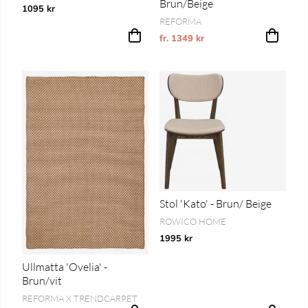
Brun/Beige
1095 kr
REFORMA
fr. 1349 kr
Ordinarie pris:
Stol 'Kato' - Brun/ Beige
ROWICO HOME
1995 kr
Ullmatta 'Ovelia' -
Brun/vit
REFORMA X TRENDCARPET