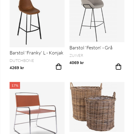
Barstol 'Feston' - Grå
Barstol 'Franky' L - Konjak
ZUIVER
DUTCHBONE
4069 kr
4269 kr
17%