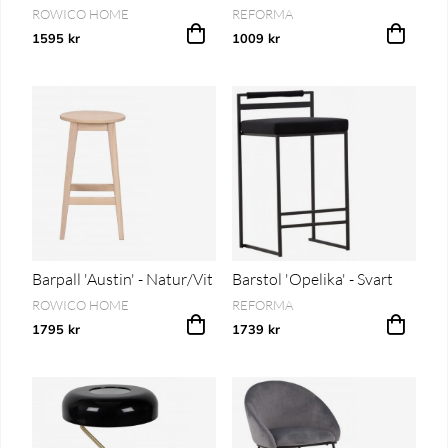
ROWICO HOME
REFORMA
1595 kr
1009 kr
Barpall 'Austin' - Natur/Vit
Barstol 'Opelika' - Svart
ROWICO HOME
REFORMA
1795 kr
1739 kr