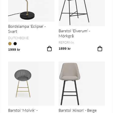
Bordslampa 'Eclipse' -
Barstol 'Elverum' -
Svart
Mörkgrå
DUTCHBONE
REFORMA
1899 kr
1999 kr
Barstol 'Molvik' -
Barstol 'Alison' - Beige