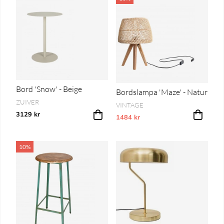
Bord 'Snow' - Beige
Bordslampa 'Maze' - Natur
ZUIVER
VINTAGE
3129 kr
1484 kr
Vårt lägsta pris 1-30 dagar innan pri
10%