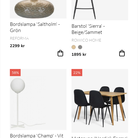
Bordslampa 'Saltholm' -
Barstol 'Sierra' -
Grön
Beige/Sammet
REFORMA
ROWICO HOME
2299 kr
1895 kr
58%
22%
Bordslampa 'Champ' - Vit