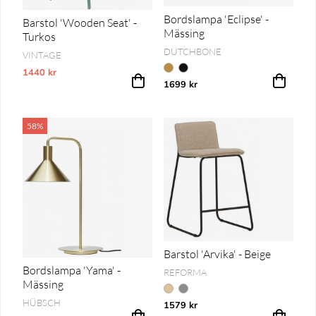
Bordslampa 'Eclipse' -
Barstol 'Wooden Seat' -
Mässing
Turkos
DUTCHBONE
VINTAGE
1440 kr
Vårt lägsta pris 1-30 dagar innan prissänkning
1699 kr
58%
Barstol 'Arvika' - Beige
Bordslampa 'Yama' -
REFORMA
Mässing
HÜBSCH
1579 kr