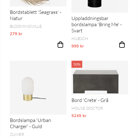
Bordstablett 'Seagrass' -
Uppladdningsbar
Natur
bordslampa 'Bring Me' -
BLOOMINGVILLE
Svart
279 kr
Vårt lägsta pris 1-30 dagar innan prissänkning
HÜBSCH
999 kr
Vårt lägsta pris 1-30 dagar innan pri
50%
Bord 'Crete' - Grå
HOUSE DOCTOR
5249 kr
Vårt lägsta pris 1-30 dagar innan pri
Bordslampa 'Urban
Charger' - Guld
ZUIVER