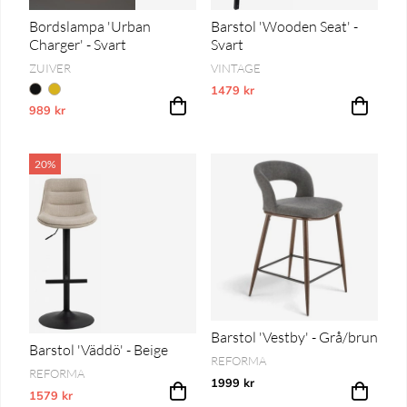
Bordslampa 'Urban
Barstol 'Wooden Seat' -
Charger' - Svart
Svart
ZUIVER
VINTAGE
1479 kr
Vårt lägsta pris 1-30 dagar innan pri
989 kr
Vårt lägsta pris 1-30 dagar innan prissänkning
20%
Barstol 'Vestby' - Grå/brun
Barstol 'Väddö' - Beige
REFORMA
REFORMA
1999 kr
1579 kr
Vårt lägsta pris 1-30 dagar innan prissänkning