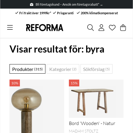
Bli företagskund – Ansök om företagsrabatt* →
Fri frakt över 1999kr*
Prisgaranti
200% klimatkompenserat
Önskelis
Antal i ön
.
Var
Anta
.
Visar resultat för: byra
Produkter
Kategorier
Sökförslag
(315)
(2)
(5)
10%
15%
Bord 'Wooden' - Natur
MADAM STOLTZ