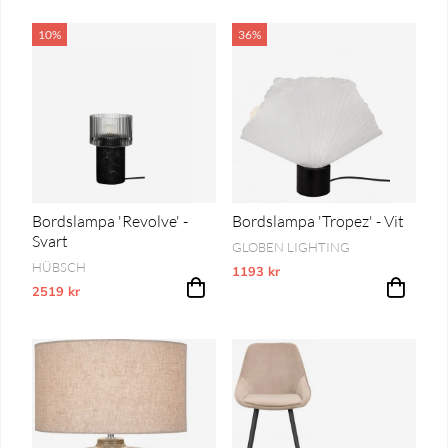
10%
36%
Bordslampa 'Revolve' -
Bordslampa 'Tropez' - Vit
Svart
GLOBEN LIGHTING
HÜBSCH
1193 kr
Vårt lägsta pris 1-30 dagar innan pri
2519 kr
Vårt lägsta pris 1-30 dagar innan prissänkning