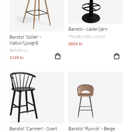
Barstol - Läder/järn
Barstol 'Soller' -
TRADEMARK LIVING
Natur/Ljusgrå
2654 kr
Vårt lägsta pris 1-30 dagar innan pri
REFORMA
1129 kr
Vårt lägsta pris 1-30 dagar innan prissänkning
Barstol 'Carmen' - Svart
Barstol 'Runvik' - Beige