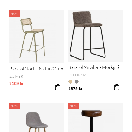
10%
Barstol 'Arvika' - Mörkgrå
Barstol 'Jort' - Natur/Grön
REFORMA
ZUIVER
7109 kr
Vårt lägsta pris 1-30 dagar innan prissänkning
1579 kr
13%
10%