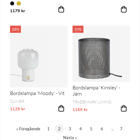
1179 kr
28%
10%
Bordslampa 'Kinsley' -
Bordslampa 'Moody' - Vit
Järn
ZUIVER
TRADEMARK LIVING
1129 kr
Vårt lägsta pris 1-30 dagar innan prissänkning
1169 kr
Vårt lägsta pris 1-30 dagar innan pri
«
Föregående
1
2
3
4
5
6
..
7
Nästa
»