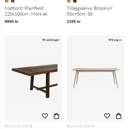
Matbord 'Plainfield'
Tilläggsskiva 'Brooklyn'
220x100cm - Mörk ek
50x95cm - Ek
9995 kr
2295 kr
I webblager
På väg in
ROWICO HOME
ROWICO HOME