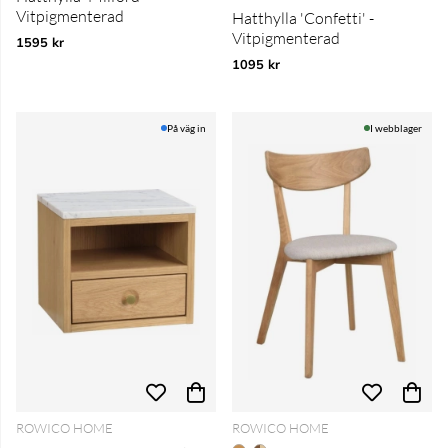
Vitpigmenterad
Hatthylla 'Confetti' -
Vitpigmenterad
1595 kr
1095 kr
På väg in
I webblager
ROWICO HOME
ROWICO HOME