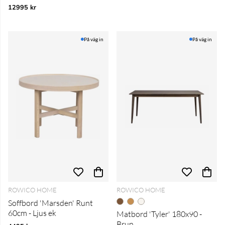
12995 kr
På väg in
På väg in
ROWICO HOME
ROWICO HOME
Soffbord 'Marsden' Runt
60cm - Ljus ek
Matbord 'Tyler' 180x90 -
Brun