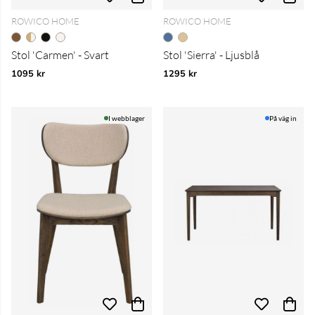
ROWICO HOME
ROWICO HOME
Stol 'Carmen' - Svart
Stol 'Sierra' - Ljusblå
1095 kr
1295 kr
I webblager
På väg in