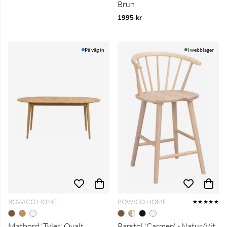
Brun
1995 kr
På väg in
I webblager
ROWICO HOME
ROWICO HOME
★★★★★
Matbord 'Tyler' Ovalt
Barstol 'Carmen' - Natur/Vit