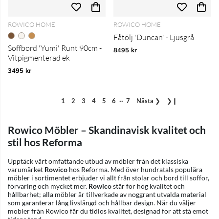
ROWICO HOME
ROWICO HOME
Fåtölj 'Duncan' - Ljusgrå
Soffbord 'Yumi' Runt 90cm -
8495 kr
Vitpigmenterad ek
3495 kr
..
1
2
3
4
5
6
7
Nästa
❯
❯❙
Rowico Möbler – Skandinavisk kvalitet och
stil hos Reforma
Upptäck vårt omfattande utbud av möbler från det klassiska
varumärket
Rowico
hos Reforma. Med över hundratals populära
möbler i sortimentet erbjuder vi allt från stolar och bord till soffor,
förvaring och mycket mer.
Rowico
står för hög kvalitet och
hållbarhet; alla möbler är tillverkade av noggrant utvalda material
som garanterar lång livslängd och hållbar design. När du väljer
möbler från Rowico får du tidlös kvalitet, designad för att stå emot