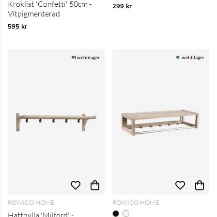
Kroklist 'Confetti' 50cm -
299 kr
Vitpigmenterad
595 kr
I webblager
I webblager
ROWICO HOME
ROWICO HOME
Hatthylla 'Milford' -