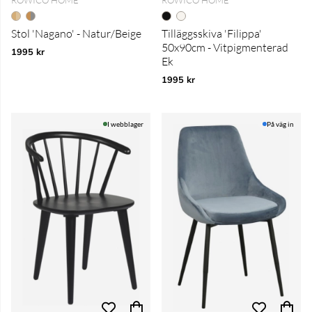
ROWICO HOME
ROWICO HOME
Stol 'Nagano' - Natur/Beige
Tilläggsskiva 'Filippa'
50x90cm - Vitpigmenterad
1995 kr
Ek
1995 kr
I webblager
På väg in