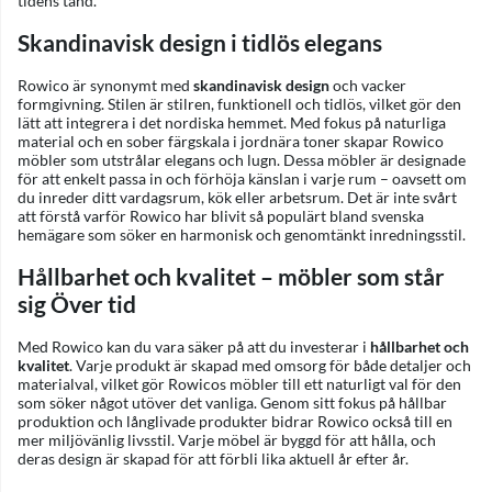
tidens tand.
Skandinavisk design i tidlös elegans
Rowico är synonymt med
skandinavisk design
och vacker
formgivning. Stilen är stilren, funktionell och tidlös, vilket gör den
lätt att integrera i det nordiska hemmet. Med fokus på naturliga
material och en sober färgskala i jordnära toner skapar Rowico
möbler som utstrålar elegans och lugn. Dessa möbler är designade
för att enkelt passa in och förhöja känslan i varje rum – oavsett om
du inreder ditt vardagsrum, kök eller arbetsrum. Det är inte svårt
att förstå varför Rowico har blivit så populärt bland svenska
hemägare som söker en harmonisk och genomtänkt inredningsstil.
Hållbarhet och kvalitet – möbler som står
sig Över tid
Med Rowico kan du vara säker på att du investerar i
hållbarhet och
kvalitet
. Varje produkt är skapad med omsorg för både detaljer och
materialval, vilket gör Rowicos möbler till ett naturligt val för den
som söker något utöver det vanliga. Genom sitt fokus på hållbar
produktion och långlivade produkter bidrar Rowico också till en
mer miljövänlig livsstil. Varje möbel är byggd för att hålla, och
deras design är skapad för att förbli lika aktuell år efter år.