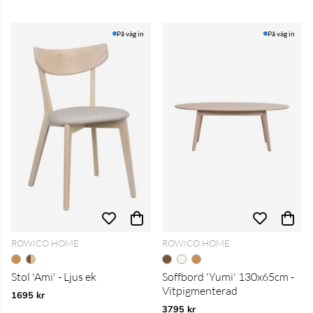
På väg in
På väg in
ROWICO HOME
ROWICO HOME
Stol 'Ami' - Ljus ek
Soffbord 'Yumi' 130x65cm -
Vitpigmenterad
1695 kr
3795 kr