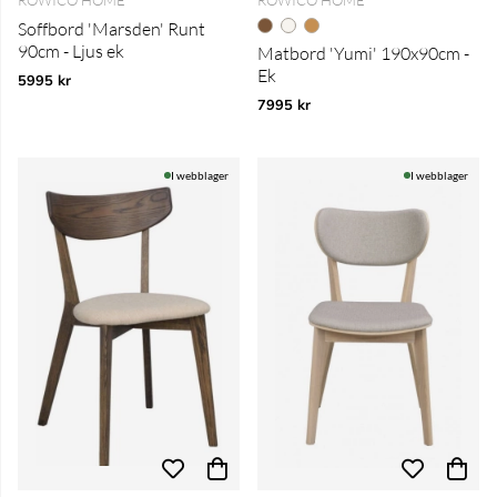
ROWICO HOME
ROWICO HOME
Soffbord 'Marsden' Runt
90cm - Ljus ek
Matbord 'Yumi' 190x90cm -
Ek
5995 kr
7995 kr
I webblager
I webblager