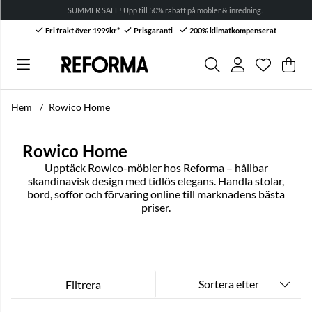
SUMMER SALE! Upp till 50% rabatt på möbler & inredning. →
Fri frakt över 1999kr*
Prisgaranti
200% klimatkompenserat
Önskelis
Antal i ön
.
Var
Anta
.
Hem
Rowico Home
Rowico Home
Upptäck Rowico-möbler hos Reforma – hållbar
skandinavisk design med tidlös elegans. Handla stolar,
bord, soffor och förvaring online till marknadens bästa
priser.
Sortera efter
Filtrera