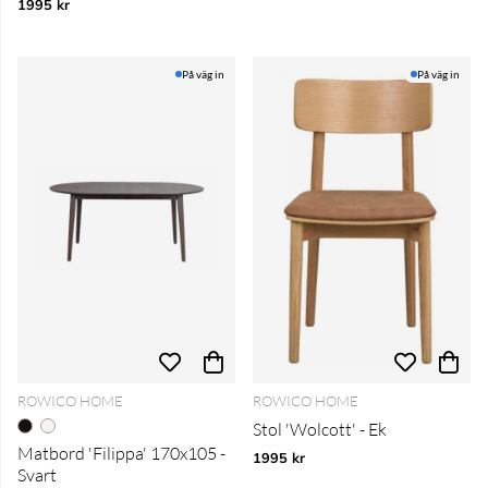
1995 kr
På väg in
På väg in
ROWICO HOME
ROWICO HOME
Stol 'Wolcott' - Ek
Matbord 'Filippa' 170x105 -
1995 kr
Svart