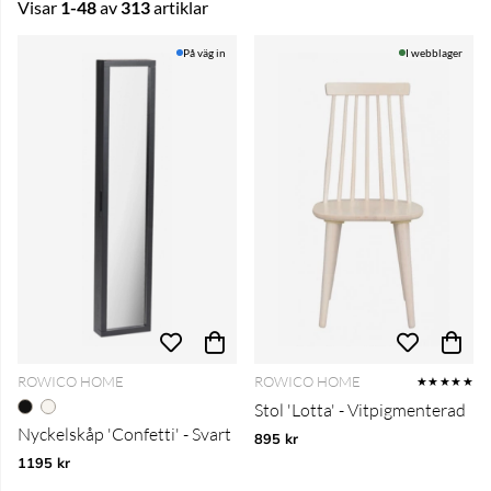
Visar
1-48
av
313
artiklar
Produkter
På väg in
I webblager
ROWICO HOME
ROWICO HOME
★★★★★
Stol 'Lotta' - Vitpigmenterad
Nyckelskåp 'Confetti' - Svart
895 kr
1195 kr