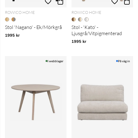
ROWICO HOME
ROWICO HOME
Stol 'Nagano' - Ek/Mörkgrå
Stol - 'Kato' -
Ljusgrå/Vitpigmenterad
1995 kr
1995 kr
I webblager
På väg in