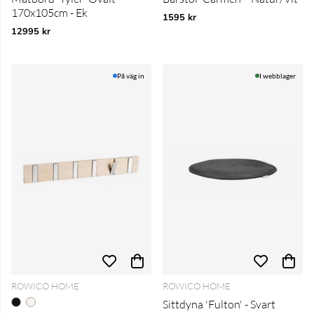
170x105cm - Ek
1595 kr
12995 kr
På väg in
I webblager
ROWICO HOME
ROWICO HOME
Sittdyna 'Fulton' - Svart