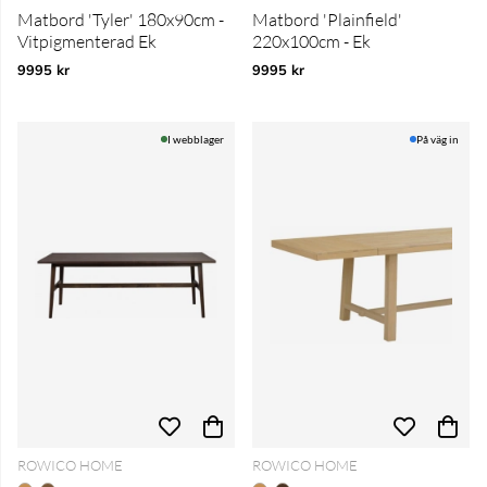
Matbord 'Tyler' 180x90cm -
Matbord 'Plainfield'
Vitpigmenterad Ek
220x100cm - Ek
9995 kr
9995 kr
I webblager
På väg in
ROWICO HOME
ROWICO HOME