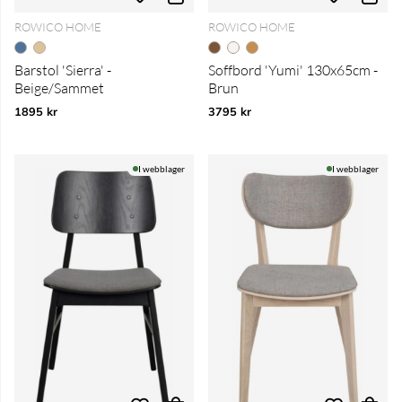
ROWICO HOME
ROWICO HOME
Barstol 'Sierra' -
Soffbord 'Yumi' 130x65cm -
Beige/Sammet
Brun
1895 kr
3795 kr
I webblager
I webblager