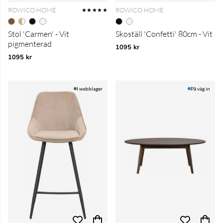
ROWICO HOME
ROWICO HOME
★★★★★
Stol 'Carmen' - Vit
Skoställ 'Confetti' 80cm - Vit
pigmenterad
1095 kr
1095 kr
I webblager
På väg in