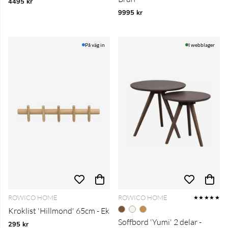
4495 kr
9995 kr
På väg in
I webblager
ROWICO HOME
ROWICO HOME
★★★★★
Kroklist 'Hillmond' 65cm - Ek
Soffbord 'Yumi' 2 delar -
295 kr