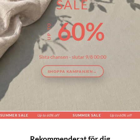
SALE
60%
Sista chansen - slutar 9/8 00:00
SHOPPA KAMPANJEN→
R SALE
Up to 60% off
SUMMER SALE
Up to 60% off
SUM
Rekommenderat för dig