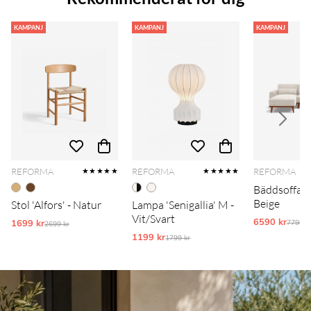
KAMPANJ
KAMPANJ
KAMPANJ
REFORMA
REFORMA
REFORMA
★★★★★
★★★★★
Bäddsoffa 'T
Beige
Stol 'Alfors' - Natur
Lampa 'Senigallia' M -
Vit/Svart
6590 kr
Ordina
1699 kr
Ordinarie pris:
7790 k
2699 kr
1199 kr
Ordinarie pris:
1799 kr