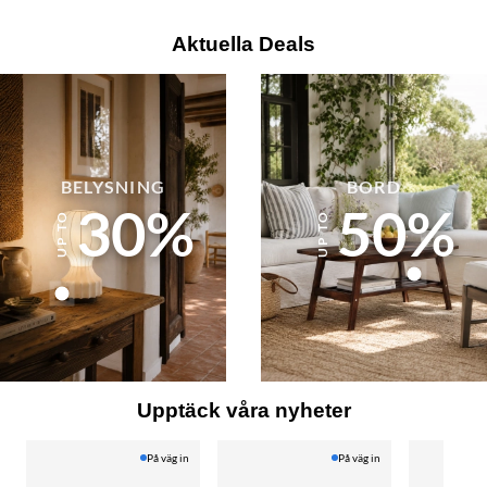
Aktuella Deals
BELYSNING
BORD
30%
50%
Upptäck våra nyheter
På väg in
På väg in