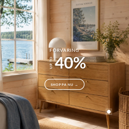
FÖRVARING
40%
SHOPPA NU →