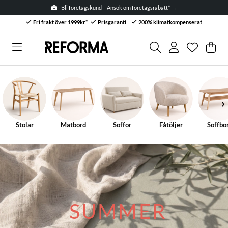
Bli företagskund – Ansök om företagsrabatt* →
Fri frakt över 1999kr*
Prisgaranti
200% klimatkompenserat
Önskelis
Antal i ön
.
Var
Anta
.
Stolar
Matbord
Soffor
Fåtöljer
Soffbo
SUMMER