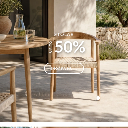
STOLAR
50%
SHOPPA NU →