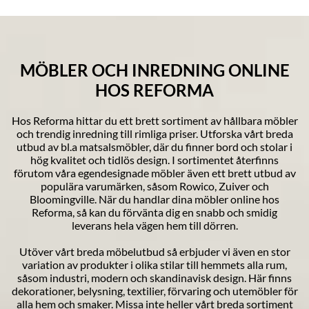
MÖBLER OCH INREDNING ONLINE
HOS REFORMA
Hos Reforma hittar du ett brett sortiment av hållbara
möbler
och trendig
inredning
till rimliga priser. Utforska vårt breda
utbud av bl.a matsalsmöbler, där du finner
bord
och
stolar
i
hög kvalitet och tidlös design. I sortimentet återfinns
förutom våra egendesignade möbler även ett brett utbud av
populära varumärken, såsom
Rowico
,
Zuiver
och
Bloomingville
. När du handlar dina möbler online hos
Reforma, så kan du förvänta dig en snabb och smidig
leverans hela vägen hem till dörren.
Utöver vårt breda möbelutbud så erbjuder vi även en stor
variation av produkter i olika stilar till hemmets alla
rum
,
såsom industri, modern och skandinavisk design. Här finns
dekorationer
,
belysning
,
textilier
,
förvaring
och
utemöbler
för
alla hem och smaker. Missa inte heller vårt breda sortiment