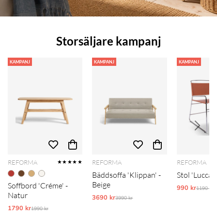
Storsäljare kampanj
KAMPANJ
KAMPANJ
KAMPANJ
REFORMA
REFORMA
REFORMA
★★★★★
Bäddsoffa 'Klippan' -
Stol 'Lucca' 
Beige
Soffbord 'Créme' -
990 kr
Ordinar
1190 kr
Natur
3690 kr
Ordinarie pris:
3990 kr
1790 kr
Ordinarie pris:
1990 kr