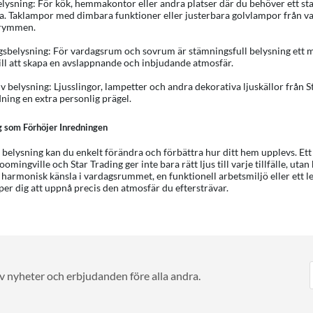
lysning: För kök, hemmakontor eller andra platser där du behöver ett starkt
ka. Taklampor med dimbara funktioner eller justerbara golvlampor från va
trymmen.
sbelysning: För vardagsrum och sovrum är stämningsfull belysning ett 
till att skapa en avslappnande och inbjudande atmosfär.
v belysning: Ljusslingor, lampetter och andra dekorativa ljuskällor från S
dning en extra personlig prägel.
g som Förhöjer Inredningen
 belysning kan du enkelt förändra och förbättra hur ditt hem upplevs. Et
oomingville och Star Trading ger inte bara rätt ljus till varje tillfälle, utan
 harmonisk känsla i vardagsrummet, en funktionell arbetsmiljö eller ett l
per dig att uppnå precis den atmosfär du eftersträvar.
av nyheter och erbjudanden före alla andra.