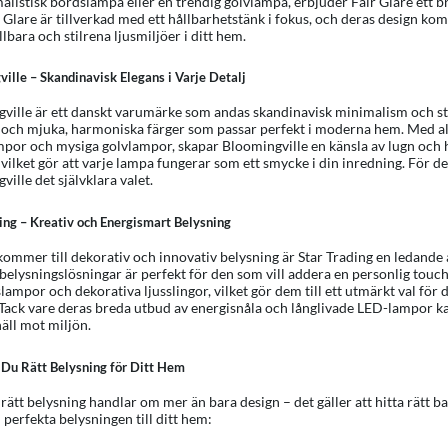
alistisk bordslampa eller en trendig golvlampa, erbjuder Fair Glare ett br
r Glare är tillverkad med ett hållbarhetstänk i fokus, och deras design k
lbara och stilrena ljusmiljöer i ditt hem.
ille – Skandinavisk Elegans i Varje Detalj
ville är ett danskt varumärke som andas skandinavisk minimalism och stil
 och mjuka, harmoniska färger som passar perfekt i moderna hem. Med all
por och mysiga golvlampor, skapar Bloomingville en känsla av lugn och ha
 vilket gör att varje lampa fungerar som ett smycke i din inredning. För 
ille det självklara valet.
ing – Kreativ och Energismart Belysning
kommer till dekorativ och innovativ belysning är Star Trading en ledande
belysningslösningar är perfekt för den som vill addera en personlig touch t
ampor och dekorativa ljusslingor, vilket gör dem till ett utmärkt val för 
 Tack vare deras breda utbud av energisnåla och långlivade LED-lampor ka
näll mot miljön.
 Du Rätt Belysning för Ditt Hem
 rätt belysning handlar om mer än bara design – det gäller att hitta rätt ba
 perfekta belysningen till ditt hem: