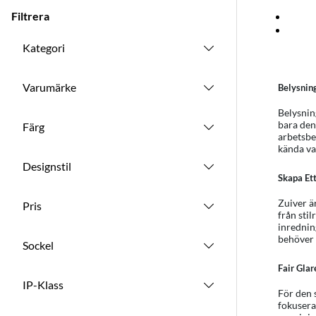
Produkter
Filtrera
Kategori
Varumärke
Belysnin
Belysnin
bara den
Färg
arbetsbe
kända va
Designstil
Skapa Et
Zuiver ä
Pris
från sti
inrednin
behöver 
Sockel
Fair Glar
IP-Klass
För den 
fokusera