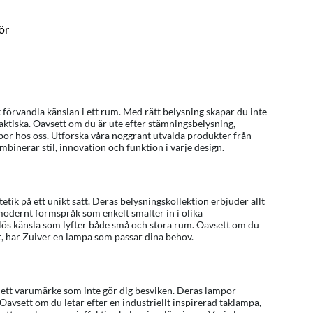
ör
 förvandla känslan i ett rum. Med rätt belysning skapar du inte
ktiska. Oavsett om du är ute efter stämningsbelysning,
ampor hos oss. Utforska våra noggrant utvalda produkter från
inerar stil, innovation och funktion i varje design.
tik på ett unikt sätt. Deras belysningskollektion erbjuder allt
modernt formspråk som enkelt smälter in i olika
dlös känsla som lyfter både små och stora rum. Oavsett om du
, har Zuiver en lampa som passar dina behov.
 ett varumärke som inte gör dig besviken. Deras lampor
Oavsett om du letar efter en industriellt inspirerad taklampa,