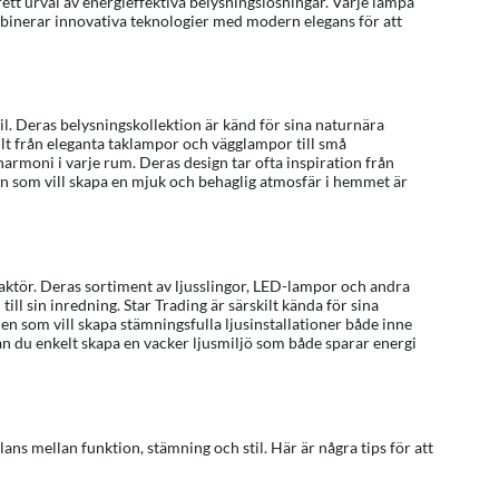
ett urval av energieffektiva belysningslösningar. Varje lampa
ombinerar innovativa teknologier med modern elegans för att
. Deras belysningskollektion är känd för sina naturnära
t från eleganta taklampor och vägglampor till små
rmoni i varje rum. Deras design tar ofta inspiration från
den som vill skapa en mjuk och behaglig atmosfär i hemmet är
 aktör. Deras sortiment av ljusslingor, LED-lampor och andra
ill sin inredning. Star Trading är särskilt kända för sina
den som vill skapa stämningsfulla ljusinstallationer både inne
n du enkelt skapa en vacker ljusmiljö som både sparar energi
lans mellan funktion, stämning och stil. Här är några tips för att