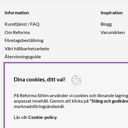
Information
Inspiration
Kundtjänst / FAQ
Blogg
Om Reforma
Varumärken
Företagsbeställning
Vårt hållbarhetsarbete
Återvinningsguide
Integritetspolicy
Jobba hos oss
Dina cookies, ditt val!
På Reforma Sthlm använder vi cookies och liknande lagrings
anpassat innehåll. Genom att klicka på
"Stäng och godkän
marknadsföringsändamål.
En
Läs vår
Cookie-policy
.