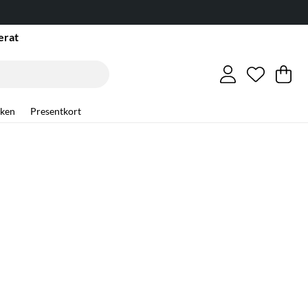
erat
Önskelis
Antal i ö
.
Va
An
.
ken
Presentkort