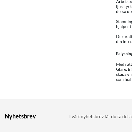
Arbetsbe
ljusstyr
dessa u
Stämning
hjälper 
Dekorati
din inre
Belysnin
Med rätt
Glare, Bl
skapa en
som hjäl
Nyhetsbrev
I vårt nyhetsbrev får du ta del 