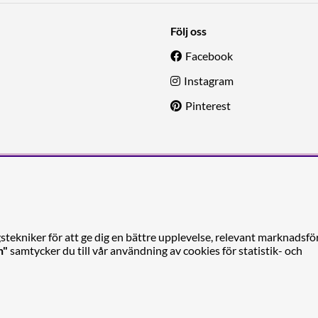
Följ oss
Facebook
Instagram
Pinterest
tekniker för att ge dig en bättre upplevelse, relevant marknadsfö
n"
samtycker du till vår användning av cookies för statistik- och
Reforma Sthlm AB (org. no. 556849-2606)
gelbrektsgatan 29
(Note! Postal address only), SE-114 32 STOCKHOLM, Swe
© 2011-2026 Copyright Reforma Sthlm AB