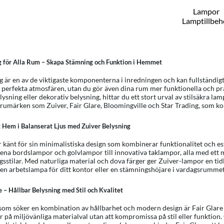
Lampor
Lamptillbeh
g för Alla Rum – Skapa Stämning och Funktion i Hemmet
g är en av de viktigaste komponenterna i inredningen och kan fullständigt
 perfekta atmosfären, utan du gör även dina rum mer funktionella och pra
lysning eller dekorativ belysning, hittar du ett stort urval av stilsäkra l
rumärken som Zuiver, Fair Glare, Bloomingville och Star Trading, som komb
t Hem i Balanserat Ljus med Zuiver Belysning
r känt för sin minimalistiska design som kombinerar funktionalitet och este
lrena bordslampor och golvlampor till innovativa taklampor, alla med ett 
gsstilar. Med naturliga material och dova färger ger Zuiver-lampor en ti
en arbetslampa för ditt kontor eller en stämningshöjare i vardagsrummet
e – Hållbar Belysning med Stil och Kvalitet
som söker en kombination av hållbarhet och modern design är Fair Glare
r på miljövänliga materialval utan att kompromissa på stil eller funktion. 