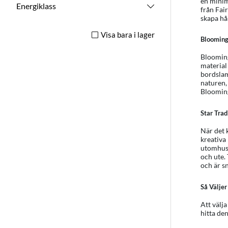
en minim
Energiklass
från Fai
skapa hål
Visa bara i lager
Bloomingv
Blooming
material
bordslam
naturen,
Bloomingv
Star Trad
När det 
kreativa 
utomhusl
och ute.
och är s
Så Väljer
Att välja
hitta den