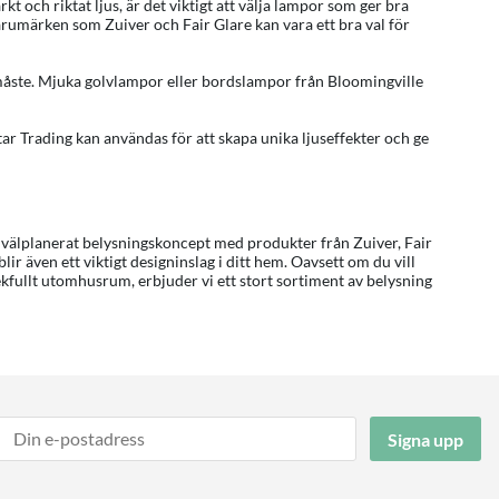
 och riktat ljus, är det viktigt att välja lampor som ger bra
rumärken som Zuiver och Fair Glare kan vara ett bra val för
måste. Mjuka golvlampor eller bordslampor från Bloomingville
tar Trading kan användas för att skapa unika ljuseffekter och ge
t välplanerat belysningskoncept med produkter från Zuiver, Fair
 blir även ett viktigt designinslag i ditt hem. Oavsett om du vill
ekfullt utomhusrum, erbjuder vi ett stort sortiment av belysning
Signa upp