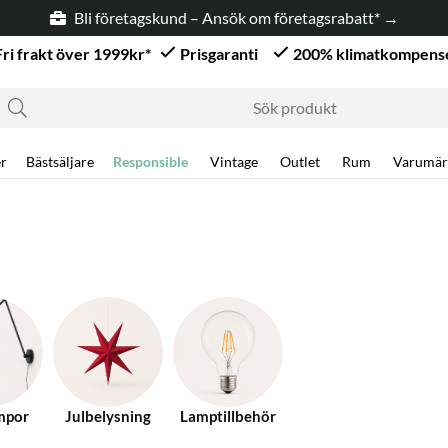
Bli företagskund – Ansök om företagsrabatt* →
Fri frakt över 1999kr*
Prisgaranti
200% klimatkompens
r
Bästsäljare
Responsible
Vintage
Outlet
Rum
Varumär
mpor
Julbelysning
Lamptillbehör