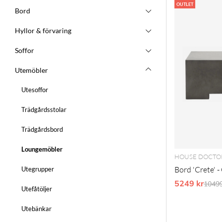
Produkter
OUTLET
Bord
Hyllor & förvaring
Soffor
Utemöbler
Utesoffor
Trädgårdsstolar
Trädgårdsbord
Loungemöbler
HOUSE DOCTO
Bord 'Crete' -
Utegrupper
5249 kr
Ordin
10499
Utefåtöljer
Utebänkar