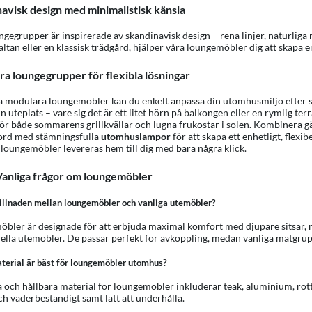
avisk design med minimalistisk känsla
ngegrupper är inspirerade av skandinavisk design – rena linjer, naturliga
ltan eller en klassisk trädgård, hjälper våra loungemöbler dig att skapa
a loungegrupper för flexibla lösningar
 modulära loungemöbler kan du enkelt anpassa din utomhusmiljö efter sä
in uteplats – vare sig det är ett litet hörn på balkongen eller en rymlig t
för både sommarens grillkvällar och lugna frukostar i solen. Kombinera gär
ord med stämningsfulla
utomhuslampor
för att skapa ett enhetligt, flex
 loungemöbler levereras hem till dig med bara några klick.
anliga frågor om loungemöbler
killnaden mellan loungemöbler och vanliga utemöbler?
bler är designade för att erbjuda maximal komfort med djupare sitsar, m
nella utemöbler. De passar perfekt för avkoppling, medan vanliga matgrup
terial är bäst för loungemöbler utomhus?
 och hållbara material för loungemöbler inkluderar teak, aluminium, rotti
ch väderbeständigt samt lätt att underhålla.