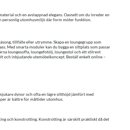
 material och en avslappnad elegans. Oavsett om du inreder en
 en personlig utomhusmiljö där form möter funktion.
song, tillfälle eller utrymme. Skapa en loungegrupp som
errass. Med smarta moduler kan du bygga en sittplats som passar
na loungesoffa, loungefotölj, loungestol och ett stilrent
ibelt och inbjudande utemöbelkoncept. Beställ enkelt online –
jukare dynor och ofta en lägre sitthöjd jämfört med
per är bättre för måltider utomhus.
ng och konstrotting. Konstrotting är särskilt praktiskt då det