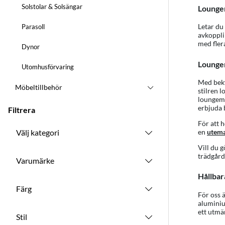
Solstolar & Solsängar
Loungem
Letar du 
Parasoll
avkoppli
med flera
Dynor
Loungem
Utomhusförvaring
Med bekv
Möbeltillbehör
stilren 
loungemi
erbjuda 
Filtrera
För att 
Välj kategori
en
utema
Vill du 
trädgård
Varumärke
Hållbar
Färg
För oss 
aluminiu
ett utmä
Stil