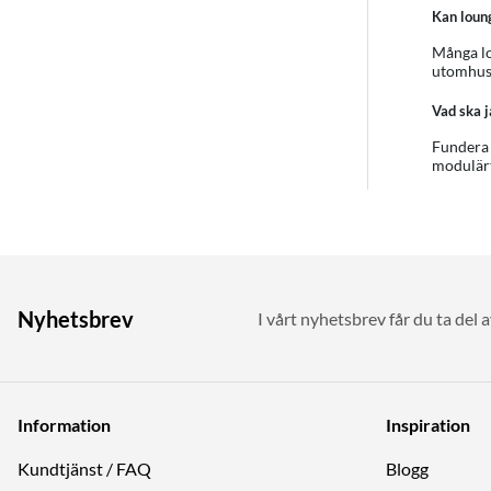
Kan loung
Många lo
utomhusf
Vad ska j
Fundera 
modulärt
Nyhetsbrev
I vårt nyhetsbrev får du ta del 
Information
Inspiration
Kundtjänst / FAQ
Blogg