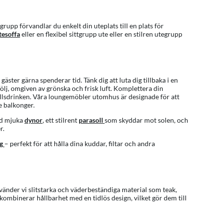
grupp förvandlar du enkelt din uteplats till en plats för
tesoffa
eller en flexibel sittgrupp ute eller en stilren utegrupp
er gärna spenderar tid. Tänk dig att luta dig tillbaka i en
j, omgiven av grönska och frisk luft. Komplettera din
llsdrinken. Våra loungemöbler utomhus är designade för att
e balkonger.
ed mjuka
dynor
, ett stilrent
parasoll
som skyddar mot solen, och
r.
g
– perfekt för att hålla dina kuddar, filtar och andra
nvänder vi slitstarka och väderbeständiga material som teak,
ombinerar hållbarhet med en tidlös design, vilket gör dem till