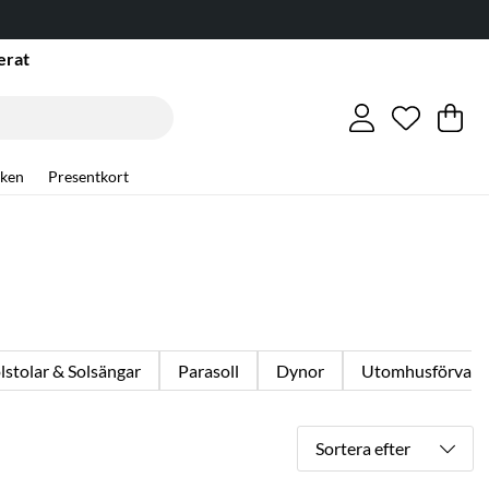
erat
Önskelis
Antal i ö
.
Va
An
.
ken
Presentkort
lstolar & Solsängar
Parasoll
Dynor
Utomhusförvari
Sortera efter