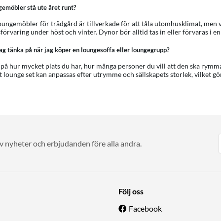
emöbler stå ute året runt?
ungemöbler för trädgård är tillverkade för att tåla utomhusklimat, men
örvaring under höst och vinter. Dynor bör alltid tas in eller förvaras i e
ag tänka på när jag köper en loungesoffa eller loungegrupp?
på hur mycket plats du har, hur många personer du vill att den ska rymma,
 lounge set kan anpassas efter utrymme och sällskapets storlek, vilket gör
av nyheter och erbjudanden före alla andra.
Följ oss
Facebook