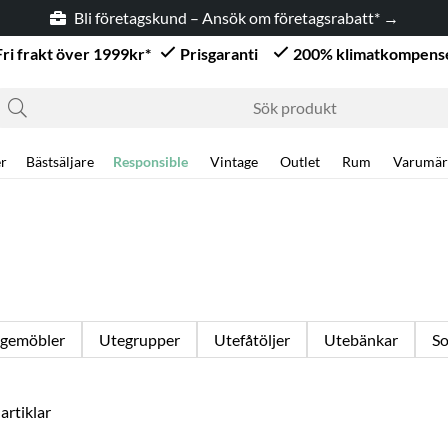
Bli företagskund – Ansök om företagsrabatt* →
Fri frakt över 1999kr*
Prisgaranti
200% klimatkompens
r
Bästsäljare
Responsible
Vintage
Outlet
Rum
Varumär
gemöbler
Utegrupper
Utefåtöljer
Utebänkar
So
artiklar