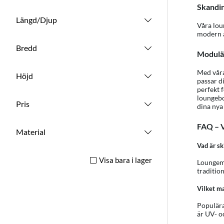
Skandin
Längd/Djup
Våra lou
modern a
Bredd
Modulär
Med våra
Höjd
passar d
perfekt 
loungeb
Pris
dina nya
FAQ – V
Material
Vad är s
Visa bara i lager
Loungemö
traditio
Vilket ma
Populära
är UV- o