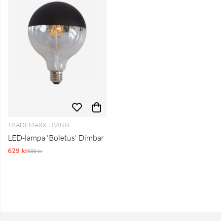
TRADEMARK LIVING
LED-lampa 'Boletus' Dimbar
629 kr
Ordinarie pris:
699 kr