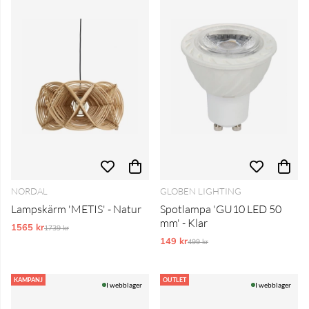
NORDAL
GLOBEN LIGHTING
Lampskärm 'METIS' - Natur
Spotlampa 'GU10 LED 50
mm' - Klar
1565 kr
Ordinarie pris:
1739 kr
149 kr
Ordinarie pris:
499 kr
KAMPANJ
OUTLET
I webblager
I webblager