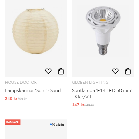
HOUSE DOCTOR
GLOBEN LIGHTING
Lampskärmar 'Soni' - Sand
Spotlampa 'E14 LED 50 mm'
- Klar/Vit
240 kr
Ordinarie pris:
509 kr
147 kr
Ordinarie pris:
249 kr
KAMPANJ
På väg in