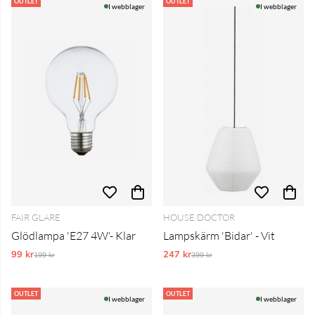
Produkter
OUTLET
OUTLET
I webblager
I webblager
FAIR GLARE
HOUSE DOCTOR
Glödlampa 'E27 4W'- Klar
Lampskärm 'Bidar' - Vit
99 kr
Ordinarie pris:
247 kr
Ordinarie pris:
199 kr
399 kr
OUTLET
OUTLET
I webblager
I webblager