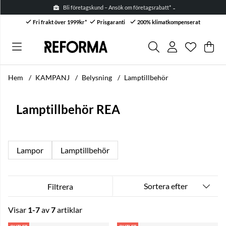
Bli företagskund – Ansök om företagsrabatt* →
Fri frakt över 1999kr*
Prisgaranti
200% klimatkompenserat
Önskelis
Antal i ön
.
Var
Anta
.
Hem
KAMPANJ
Belysning
Lamptillbehör
Lamptillbehör REA
Lampor
Lamptillbehör
Sortera efter
Filtrera
Visar
1-7
av
7
artiklar