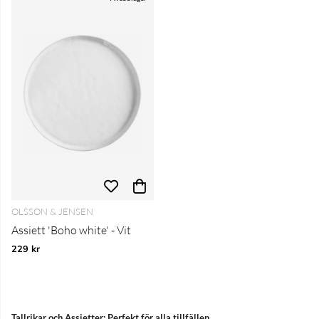
OLSSON & JENSEN
Assiett 'Boho white' - Vit
229 kr
Tallrikar och Assietter: Perfekt för alla tillfällen