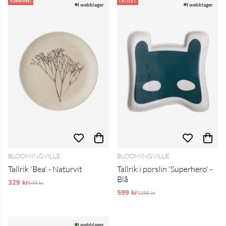
Produkter
KAMPANJ
OUTLET
I webblager
I webblager
BLOOMINGVILLE
BLOOMINGVILLE
Tallrik 'Bea' - Naturvit
Tallrik i porslin 'Superhero' -
Blå
329 kr
Ordinarie pris:
649 kr
599 kr
Ordinarie pris:
1199 kr
I webblager