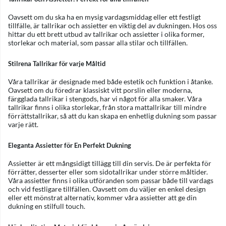
Oavsett om du ska ha en mysig vardagsmiddag eller ett festligt
tillfälle, är tallrikar och assietter en viktig del av dukningen. Hos oss
hittar du ett brett utbud av tallrikar och assietter i olika former,
storlekar och material, som passar alla stilar och tillfällen.
Stilrena Tallrikar för varje Måltid
Våra tallrikar är designade med både estetik och funktion i åtanke.
Oavsett om du föredrar klassiskt vitt porslin eller moderna,
färgglada tallrikar i stengods, har vi något för alla smaker. Våra
tallrikar finns i olika storlekar, från stora mattallrikar till mindre
förrättstallrikar, så att du kan skapa en enhetlig dukning som passar
varje rätt.
Eleganta Assietter för En Perfekt Dukning
Assietter är ett mångsidigt tillägg till din servis. De är perfekta för
förrätter, desserter eller som sidotallrikar under större måltider.
Våra assietter finns i olika utföranden som passar både till vardags
och vid festligare tillfällen. Oavsett om du väljer en enkel design
eller ett mönstrat alternativ, kommer våra assietter att ge din
dukning en stilfull touch.