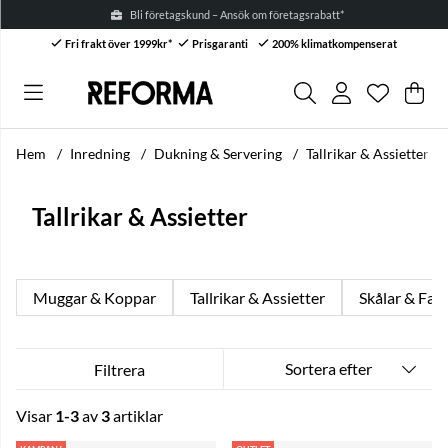
Bli företagskund – Ansök om företagsrabatt* →
Fri frakt över 1999kr*
Prisgaranti
200% klimatkompenserat
Önskelis
Antal i ön
.
Var
Anta
.
Hem
Inredning
Dukning & Servering
Tallrikar & Assietter
Tallrikar & Assietter
Muggar & Koppar
Tallrikar & Assietter
Skålar & Fat
Sortera efter
Filtrera
Visar
1-3
av
3
artiklar