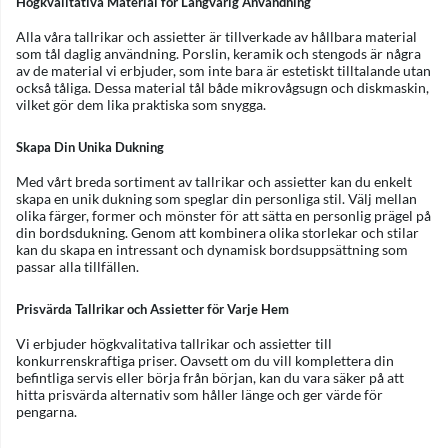
Högkvalitativa Material för Långvarig Användning
Alla våra tallrikar och assietter är tillverkade av hållbara material
som tål daglig användning. Porslin, keramik och stengods är några
av de material vi erbjuder, som inte bara är estetiskt tilltalande utan
också tåliga. Dessa material tål både mikrovågsugn och diskmaskin,
vilket gör dem lika praktiska som snygga.
Skapa Din Unika Dukning
Med vårt breda sortiment av tallrikar och assietter kan du enkelt
skapa en unik dukning som speglar din personliga stil. Välj mellan
olika färger, former och mönster för att sätta en personlig prägel på
din bordsdukning. Genom att kombinera olika storlekar och stilar
kan du skapa en intressant och dynamisk bordsuppsättning som
passar alla tillfällen.
Prisvärda Tallrikar och Assietter för Varje Hem
Vi erbjuder högkvalitativa tallrikar och assietter till
konkurrenskraftiga priser. Oavsett om du vill komplettera din
befintliga servis eller börja från början, kan du vara säker på att
hitta prisvärda alternativ som håller länge och ger värde för
pengarna.