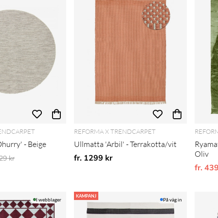
ENDCARPET
REFORMA X TRENDCARPET
REFORM
hurry' - Beige
Ullmatta 'Arbil' - Terrakotta/vit
Ryamat
Oliv
inarie pris:
fr. 1299 kr
529 kr
fr. 43
KAMPANJ
I webblager
På väg in