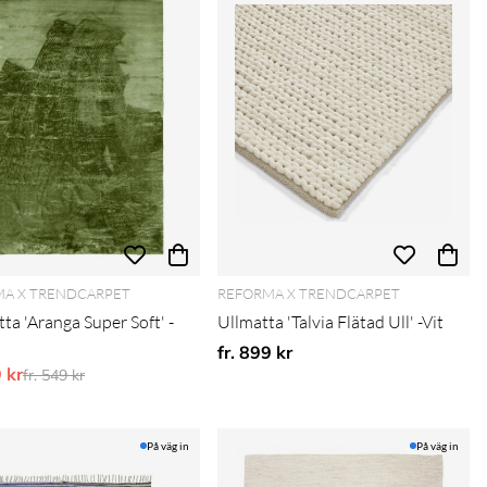
A X TRENDCARPET
REFORMA X TRENDCARPET
ta 'Aranga Super Soft' -
Ullmatta 'Talvia Flätad Ull' -Vit
fr. 899 kr
9 kr
Ordinarie pris:
fr. 549 kr
På väg in
På väg in