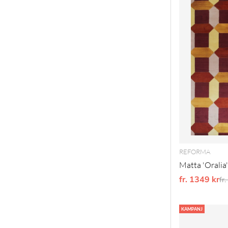
REFORMA
Matta 'Oralia
fr. 1349 kr
Or
fr
KAMPANJ