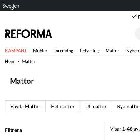
Sweden
KAMPANJ
Möbler
Inredning
Belysning
Mattor
Nyhete
Hem
Mattor
Mattor
Vävda Mattor
Hallmattor
Ullmattor
Ryamatto
Visar
1-48
av
Filtrera