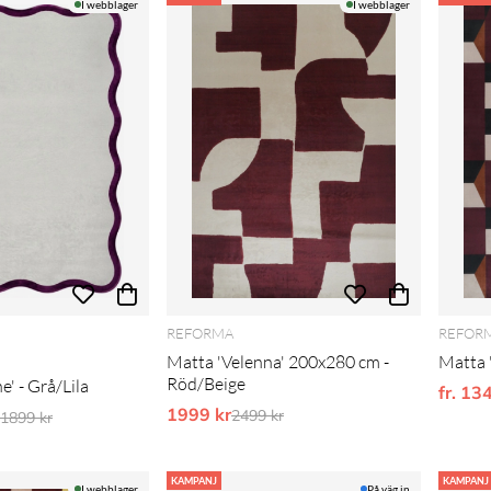
I webblager
I webblager
REFORMA
REFOR
Matta 'Velenna' 200x280 cm -
Matta '
Röd/Beige
e' - Grå/Lila
fr. 13
1999 kr
Ordinarie pris:
dinarie pris:
2499 kr
. 1899 kr
KAMPANJ
KAMPANJ
I webblager
På väg in