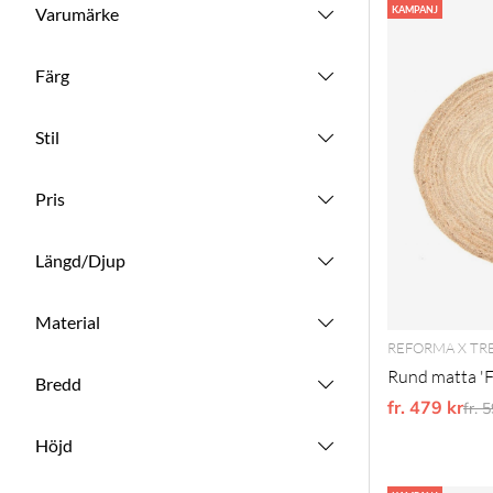
Produkter
Varumärke
KAMPANJ
Färg
Stil
Pris
Längd/Djup
Material
REFORMA X TR
Rund matta 'Fl
Bredd
fr. 479 kr
Ord
fr. 
Höjd