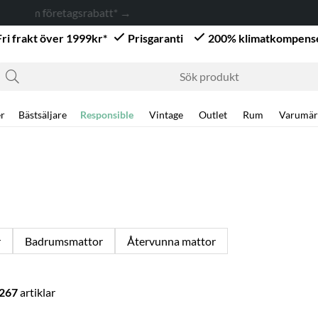
SUMMER SALE! Upp till 50% rabatt på möbler & inredning
Fri frakt över 1999kr*
Prisgaranti
200% klimatkompens
r
Bästsäljare
Responsible
Vintage
Outlet
Rum
Varumär
r
Badrumsmattor
Återvunna mattor
267
artiklar