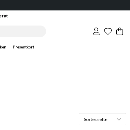
. →
erat
Önskelis
Antal i ö
.
Va
An
.
ken
Presentkort
Sortera efter