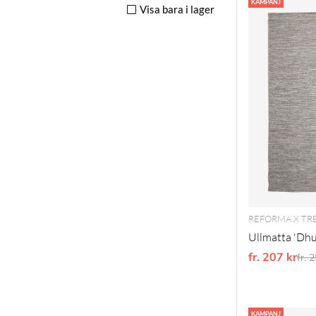
KAMPANJ
Visa bara i lager
REFORMA X TR
Ullmatta 'Dhur
fr. 207 kr
Ord
fr. 
KAMPANJ