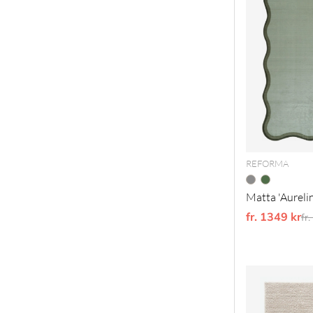
REFORMA
Matta 'Aurelin
fr. 1349 kr
Or
fr