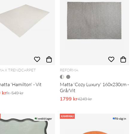
A X TRENDCARPET
REFORMA
atta 'Hamilton' - Vit
Matta 'Cozy Luxury' 160x230cm -
Grå/Vit
9 kr
Ordinarie pris:
fr. 549 kr
1799 kr
Ordinarie pris:
4249 kr
KAMPANJ
I webblager
På väg in