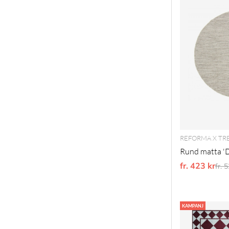
REFORMA X TR
Rund matta 'D
fr. 423 kr
Ord
fr. 
KAMPANJ