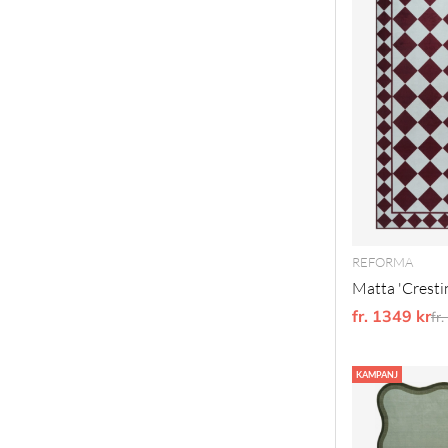
REFORMA
Matta 'Crestin
fr. 1349 kr
Or
fr
KAMPANJ