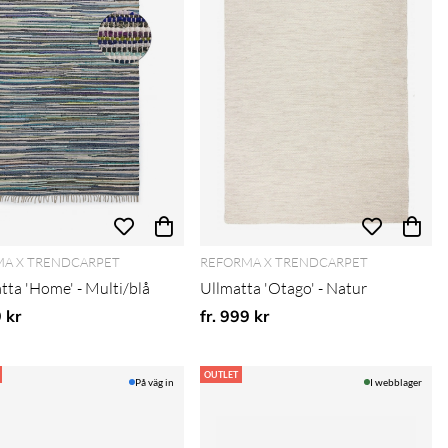
A X TRENDCARPET
REFORMA X TRENDCARPET
tta 'Home' - Multi/blå
Ullmatta 'Otago' - Natur
9 kr
fr. 999 kr
OUTLET
På väg in
I webblager