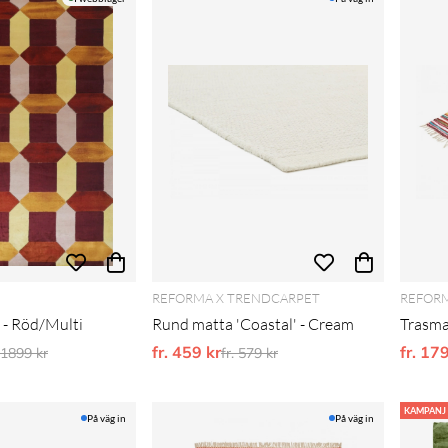
REFORMA X TRENDCARPET
REFORM
' - Röd/Multi
Rund matta 'Coastal' - Cream
Trasma
dinarie pris:
fr. 459 kr
Ordinarie pris:
fr. 17
. 1899 kr
fr. 579 kr
KAMPANJ
På väg in
På väg in