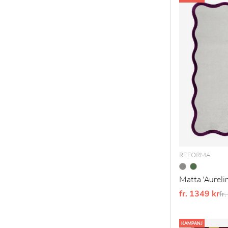
REFORMA
Matta 'Aurelin
fr. 1349 kr
Or
fr
KAMPANJ