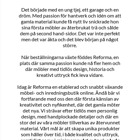
Det började med en ung tjej, ett garage och en
dröm. Med passion för hantverk och idén om att
gamla material kunde få nytt liv snickrade hon
sina första möbler av återbrukat trä och sålde
dem på second hand-sidor. Det var inte perfekt
men det var äkta och det blev början på något
större.
När beställningarna växte föddes Reforma, en
plats där samma passion kunde nå fler hem och
där möbler med tidlös design, historia och
kreativt uttryck fick leva vidare.
Idag är Reforma en etablerad och snabbt växande
möbel- och inredningsbutik online. Ändå bär vi
fortfarande med oss den där första känslan av
kreativitet och nyfikenhet, där det gamla möter
det nya. Vi strävar efter tidlös men personlig
design, med handplockade detaljer och där en
stor del av våra möbler tillverkas av återvunnet
material. Vårt mål är att skapa unika produkter
som håller över tid, i både kvalitet och uttryck,