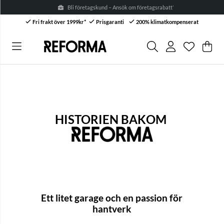
Bli företagskund – Ansök om företagsrabatt* →
Fri frakt över 1999kr*
Prisgaranti
200% klimatkompenserat
Önskelis
Antal i ön
.
Var
Anta
.
HISTORIEN BAKOM
Ett litet garage och en passion för
hantverk