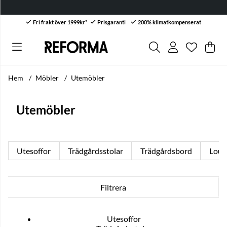
Fri frakt över 1999kr*
Prisgaranti
200% klimatkompenserat
Önskelis
Antal i ön
.
Var
Anta
.
Hem
Möbler
Utemöbler
Utemöbler
Utesoffor
Trädgårdsstolar
Trädgårdsbord
Loun
Filtrera
Produkter
Utesoffor