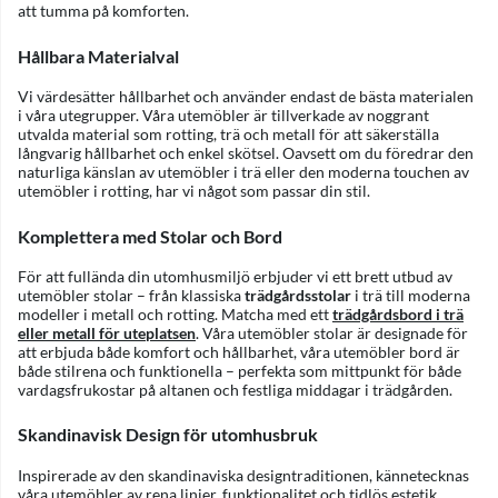
att tumma på komforten.
Hållbara Materialval
Vi värdesätter hållbarhet och använder endast de bästa materialen
i våra utegrupper. Våra utemöbler är tillverkade av noggrant
utvalda material som rotting, trä och metall för att säkerställa
långvarig hållbarhet och enkel skötsel. Oavsett om du föredrar den
naturliga känslan av utemöbler i trä eller den moderna touchen av
utemöbler i rotting, har vi något som passar din stil.
Komplettera med Stolar och Bord
För att fullända din utomhusmiljö erbjuder vi ett brett utbud av
utemöbler stolar – från klassiska
trädgårdsstolar
i trä till moderna
modeller i metall och rotting. Matcha med ett
trädgårdsbord i trä
eller metall för uteplatsen
. Våra utemöbler stolar är designade för
att erbjuda både komfort och hållbarhet, våra utemöbler bord är
både stilrena och funktionella – perfekta som mittpunkt för både
vardagsfrukostar på altanen och festliga middagar i trädgården.
Skandinavisk Design för utomhusbruk
Inspirerade av den skandinaviska designtraditionen, kännetecknas
våra utemöbler av rena linjer, funktionalitet och tidlös estetik.