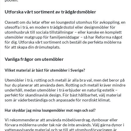
Utforska vårt sortiment av trädgårdsmöbler
Oavsett om du letar efter en loungestol utomhus för avkoppling, en
utesoffa i trä, en modern trädgårdsstol eller designmöbler för
utomhusbruk till sociala tillställningar – eller kanske en komplett
utemöbler matgrupp för familjemiddagar – så har Reforma något
för dig. Utforska vårt sortiment och beställ de perfekta möblerna
för att skapa din drömuteplats.
Vanliga frågor om utemöbler
Vilket material är bäst för utemöbler i Sverige?
Utemöbler i trä, rotting och metall är alla bra val, men det beror på
hur du planerar att använda dem. Rotting och metall kräver mindre
underhåll, medan utemöbler i trä erbjuder en naturlig estetik –
perfekt för skandinavisk design. För bäst hållbarhet, välj material
som är väderbeständiga och anpassade för nordiskt klimat.
Hur skyddar jag mina loungemöbler mot regn och sol?
Vi rekommenderar att använda möbelöverdrag, dynboxar eller
förvara möblerna under tak när de inte används. Välj gärna dynor i
vattenavvisande material och se till att utomhusförvaringen är