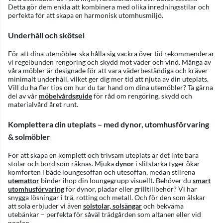
Detta gör dem enkla att kombinera med olika inredningsstilar och
perfekta för att skapa en harmonisk utomhusmiljö.
Underhåll och skötsel
För att dina utemöbler ska hålla sig vackra över tid rekommenderar
vi regelbunden rengöring och skydd mot väder och vind. Många av
våra möbler är designade för att vara väderbeständiga och kräver
minimalt underhåll, vilket ger dig mer tid att njuta av din uteplats.
Vill du ha fler tips om hur du tar hand om dina utemöbler? Ta gärna
del av vår
möbelvårdsguide
för råd om rengöring, skydd och
materialvård året runt.
Komplettera din uteplats – med dynor, utomhusförvaring
& solmöbler
För att skapa en komplett och trivsam uteplats är det inte bara
stolar och bord som räknas. Mjuka
dynor
i slitstarka tyger ökar
komforten i både loungesoffan och utesoffan, medan stilrena
utemattor
binder ihop din loungegrupp visuellt. Behöver du
smart
utomhusförvaring
för dynor, plädar eller grilltillbehör? Vi har
snygga lösningar i trä, rotting och metall. Och för den som älskar
att sola erbjuder vi även
solstolar, solsängar
och bekväma
utebänkar – perfekta för såväl trädgården som altanen eller vid
poolen.