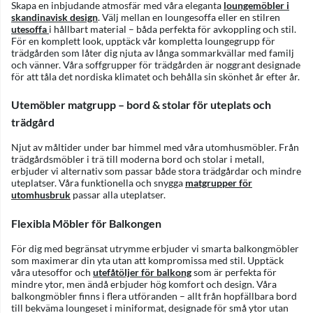
Skapa en inbjudande atmosfär med våra eleganta
loungemöbler i
skandinavisk design
. Välj mellan en loungesoffa eller en stilren
utesoffa
i hållbart material – båda perfekta för avkoppling och stil.
För en komplett look, upptäck vår kompletta loungegrupp för
trädgården som låter dig njuta av långa sommarkvällar med familj
och vänner. Våra soffgrupper för trädgården är noggrant designade
för att tåla det nordiska klimatet och behålla sin skönhet år efter år.
Utemöbler matgrupp – bord & stolar för uteplats och
trädgård
Njut av måltider under bar himmel med våra utomhusmöbler. Från
trädgårdsmöbler i trä till moderna bord och stolar i metall,
erbjuder vi alternativ som passar både stora trädgårdar och mindre
uteplatser. Våra funktionella och snygga
matgrupper för
utomhusbruk
passar alla uteplatser.
Flexibla Möbler för Balkongen
För dig med begränsat utrymme erbjuder vi smarta balkongmöbler
som maximerar din yta utan att kompromissa med stil. Upptäck
våra utesoffor och
utefåtöljer för balkong
som är perfekta för
mindre ytor, men ändå erbjuder hög komfort och design. Våra
balkongmöbler finns i flera utföranden – allt från hopfällbara bord
till bekväma loungeset i miniformat, designade för små ytor utan