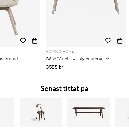
ROWICO HOME
igmenterad
Bänk 'Yumi' - Vitpigmenterad ek
3595 kr
Senast tittat på