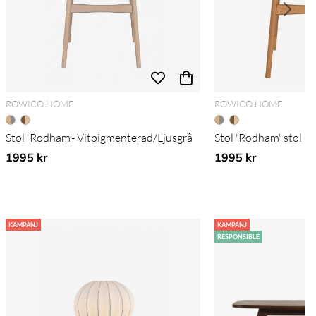
ROWICO HOME
ROWICO HOME
Stol 'Rodham'- Vitpigmenterad/Ljusgrå
Stol 'Rodham' stol -
1995 kr
1995 kr
KAMPANJ
KAMPANJ
RESPONSIBLE