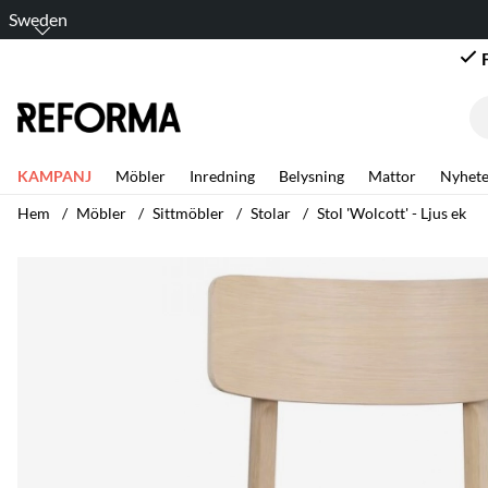
Sweden
KAMPANJ
Möbler
Inredning
Belysning
Mattor
Nyhete
Hem
Möbler
Sittmöbler
Stolar
Stol 'Wolcott' - Ljus ek
Produktbilder Stol 'Wolcott' - Ljus ek