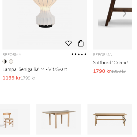
REFORMA
REFORMA
★★★★★
Soffbord 'Créme' - V
Lampa 'Senigallia' M - Vit/Svart
1790 kr
Ordinarie pr
1990 kr
1199 kr
Ordinarie pris:
1799 kr