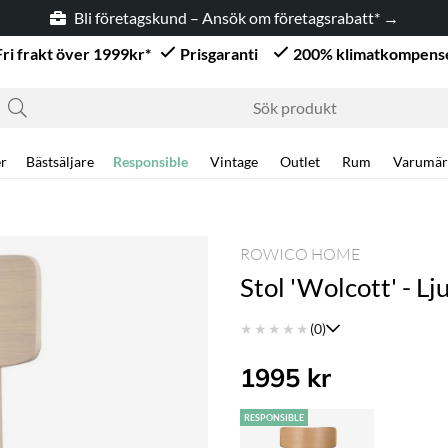
Bli företagskund – Ansök om företagsrabatt* →
Fri frakt över 1999kr*
Prisgaranti
200% klimatkompens
r
Bästsäljare
Responsible
Vintage
Outlet
Rum
Varumär
ROWICO HOME
Stol 'Wolcott' - Lj
★
★
★
★
★
(0)
1995
kr
RESPONSIBLE