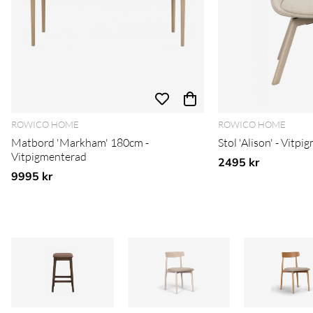
ROWICO HOME
ROWICO HOME
Matbord 'Markham' 180cm -
Stol 'Alison' - Vitp
Vitpigmenterad
2495 kr
9995 kr