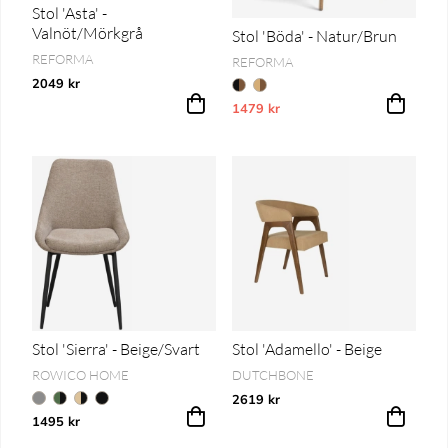
Stol 'Asta' -
Valnöt/Mörkgrå
Stol 'Böda' - Natur/Brun
REFORMA
REFORMA
2049 kr
1479 kr
Vårt lägsta pris 1-30 dagar innan pri
Stol 'Sierra' - Beige/Svart
Stol 'Adamello' - Beige
ROWICO HOME
DUTCHBONE
2619 kr
1495 kr