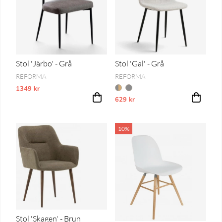
Stol 'Järbo' - Grå
Stol 'Gal' - Grå
REFORMA
REFORMA
1349 kr
Vårt lägsta pris 1-30 dagar innan prissänkning
629 kr
Vårt lägsta pris 1-30 dagar innan pri
10%
Stol 'Skagen' - Brun