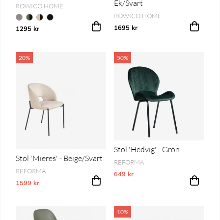
Ek/Svart
ROWICO HOME
ROWICO HOME
1695 kr
1295 kr
20%
50%
Stol 'Hedvig' - Grön
Stol 'Mieres' - Beige/Svart
REFORMA
REFORMA
649 kr
Vårt lägsta pris 1-30 dagar innan pri
1599 kr
Vårt lägsta pris 1-30 dagar innan prissänkning
10%