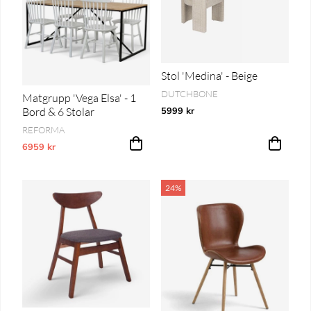
Stol 'Medina' - Beige
DUTCHBONE
Matgrupp 'Vega Elsa' - 1
Bord & 6 Stolar
5999 kr
REFORMA
6959 kr
Vårt lägsta pris 1-30 dagar innan prissänkning
24%