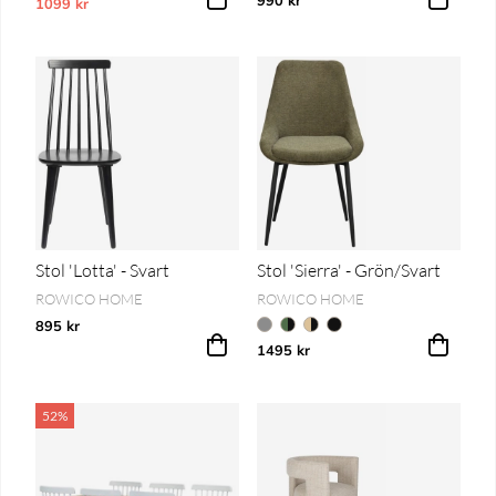
1099 kr
Vårt lägsta pris 1-30 dagar innan prissänkning
Stol 'Lotta' - Svart
Stol 'Sierra' - Grön/Svart
ROWICO HOME
ROWICO HOME
895 kr
1495 kr
52%