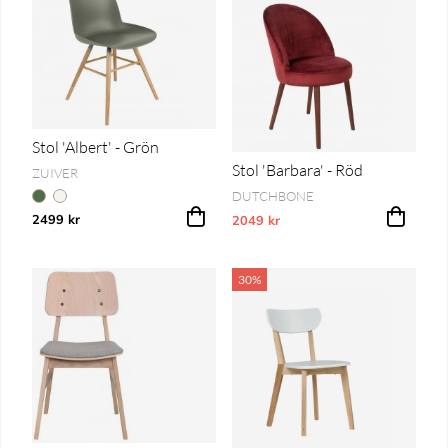
Stol 'Albert' - Grön
Stol 'Barbara' - Röd
ZUIVER
DUTCHBONE
2499 kr
2049 kr
Vårt lägsta pris 1-30 dagar innan pri
30%