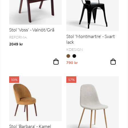
Stol 'Voss' - Valnöt/Grå
Stol 'Montmartre' - Svart
REFORMA
lack
2049 kr
KDESIGN
790 kr
Vårt lägsta pris 1-30 dagar innan pri
10%
17%
Stol 'Barbara' - Kamel