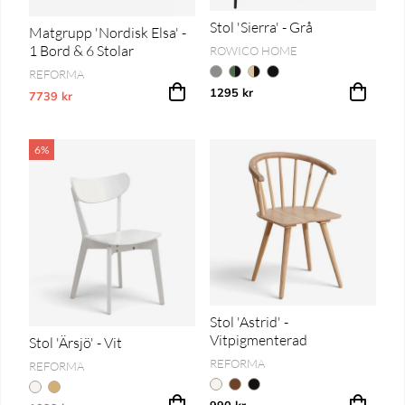
Stol 'Sierra' - Grå
Matgrupp 'Nordisk Elsa' -
1 Bord & 6 Stolar
ROWICO HOME
REFORMA
1295 kr
7739 kr
Vårt lägsta pris 1-30 dagar innan prissänkning
6%
Stol 'Astrid' -
Vitpigmenterad
Stol 'Ärsjö' - Vit
REFORMA
REFORMA
990 kr