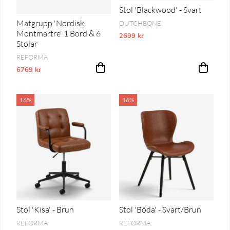
Stol 'Blackwood' - Svart
Matgrupp 'Nordisk
DUTCHBONE
Montmartre' 1 Bord & 6
2699 kr
Vårt lägsta pris 1-30 dagar innan pri
Stolar
REFORMA
6769 kr
Vårt lägsta pris 1-30 dagar innan prissänkning
16%
16%
Stol 'Kisa' - Brun
Stol 'Böda' - Svart/Brun
REFORMA
REFORMA