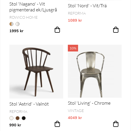
Stol 'Nagano' - Vit
Stol 'Nord' - Vit/Trä
pigmenterad ek/Ljusgrå
REFORMA
ROWICO HOME
1089 kr
Vårt lägsta pris 1-30 dagar innan pri
1995 kr
10%
Stol 'Living' - Chrome
Stol 'Astrid' - Valnöt
VINTAGE
REFORMA
4049 kr
Vårt lägsta pris 1-30 dagar innan pri
990 kr