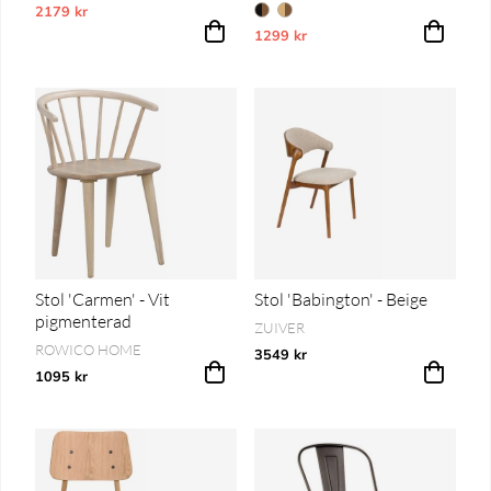
2179 kr
Vårt lägsta pris 1-30 dagar innan prissänkning
1299 kr
Vårt lägsta pris 1-30 dagar innan pri
Stol 'Carmen' - Vit
Stol 'Babington' - Beige
pigmenterad
ZUIVER
ROWICO HOME
3549 kr
1095 kr