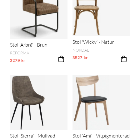
Stol 'Wicky' - Natur
Stol 'Arbrå' - Brun
NORDAL
REFORMA
3527 kr
Vårt lägsta pris 1-30 dagar innan pri
2279 kr
Vårt lägsta pris 1-30 dagar innan prissänkning
Stol 'Sierra' - Mullvad
Stol 'Ami' - Vitpigmenterad