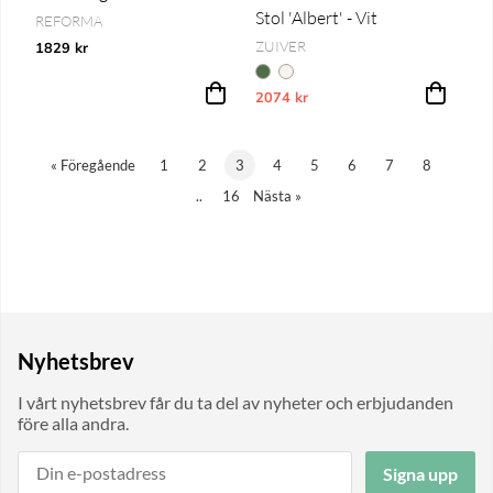
Stol 'Albert' - Vit
REFORMA
ZUIVER
1829 kr
2074 kr
Vårt lägsta pris 1-30 dagar innan pri
«
Föregående
1
2
3
4
5
6
7
8
..
16
Nästa
»
Nyhetsbrev
I vårt nyhetsbrev får du ta del av nyheter och erbjudanden
före alla andra.
Signa upp