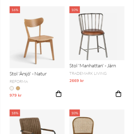
16%
10%
Stol 'Manhattan' - Järn
Stol 'Ärsjö' - Natur
TRADEMARK LIVING
2669 kr
Vårt lägsta pris 1-30 dagar innan pri
REFORMA
979 kr
Vårt lägsta pris 1-30 dagar innan prissänkning
18%
10%