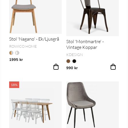
Stol 'Nagano' - Ek/Ljusgrå
Stol 'Montmartre' -
ROWICO HOME
Vintage Koppar
KDESIGN
1995 kr
990 kr
18%