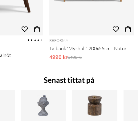
REFORMA
★★★★
★
Tv-bänk 'Myshult' 200x55cm - Natur
Valnöt
4990 kr
Ordinarie pris:
6490 kr
pris:
Senast tittat på