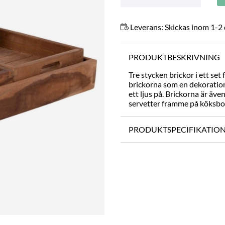
Leverans:
Skickas inom 1-2
PRODUKTBESKRIVNING
Tre stycken brickor i ett se
brickorna som en dekoration
ett ljus på. Brickorna är äve
servetter framme på köksbord
PRODUKTSPECIFIKATIO