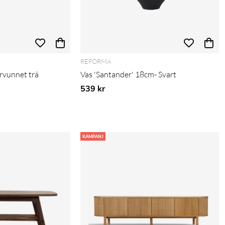
REFORMA
ervunnet trä
Vas 'Santander' 18cm- Svart
is:
539 kr
KAMPANJ