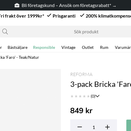
Bli företagskund – Ansök om företagsrabatt* →
Fri frakt över 1999kr*
Prisgaranti
200% klimatkompens
r
Bästsäljare
Responsible
Vintage
Outlet
Rum
Varumär
ka 'Faro' - Teak/Natur
REFORMA
3-pack Bricka 'Far
★
★
★
★
★
(0)
849
kr