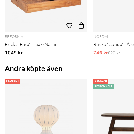
REFORMA
NORDAL
Bricka 'Faro' - Teak/Natur
Bricka 'Condo' - Åt
1049 kr
746 kr
Ordinarie pr
829 kr
Andra köpte även
KAMPANJ
KAMPANJ
RESPONSIBLE