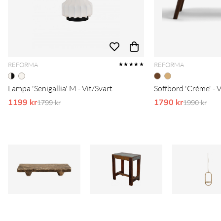
REFORMA
REFORMA
★★★★★
Lampa 'Senigallia' M - Vit/Svart
Soffbord 'Créme' - 
1199 kr
Ordinarie pris:
1790 kr
Ordinarie 
1799 kr
1990 kr