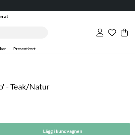
erat
Önskelis
Antal i ö
.
Va
An
.
ken
Presentkort
o' - Teak/Natur
Lägg i kundvagnen