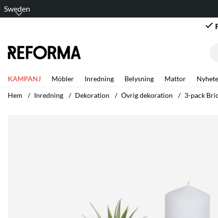
Sweden
KAMPANJ
Möbler
Inredning
Belysning
Mattor
Nyhete
Hem
Inredning
Dekoration
Övrig dekoration
3-pack Bric
Produktbilder 3-pack Bricka 'Faro' - Teak/Natur