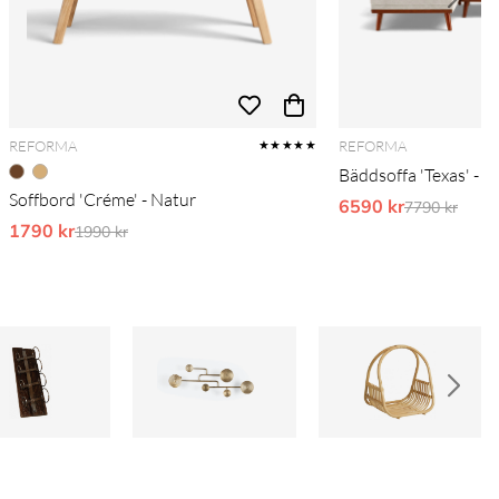
REFORMA
REFORMA
★★★★★
Bäddsoffa 'Texas' - B
Soffbord 'Créme' - Natur
6590 kr
Ordinarie pr
7790 kr
1790 kr
Ordinarie pris:
1990 kr