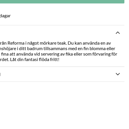
 dagar
t från Reforma i något mörkare teak. Du kan använda en av
shöjare i ditt badrum tillsammans med en fin blomma eller
n fina att använda vid servering av fika eller som förvaring för
et. Låt din fantasi flöda fritt!
N