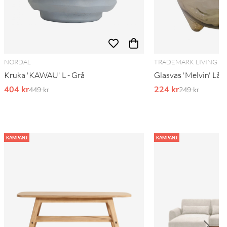
NORDAL
TRADEMARK LIVING
Kruka 'KAWAU' L - Grå
Glasvas 'Melvin' Låg 
404 kr
Ordinarie pris:
224 kr
Ordinarie pri
449 kr
249 kr
KAMPANJ
KAMPANJ