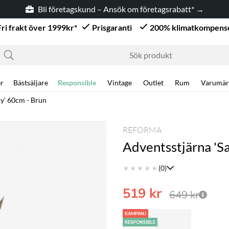
Bli företagskund – Ansök om företagsrabatt* →
Fri frakt över 1999kr*
Prisgaranti
200% klimatkompens
r
Bästsäljare
Responsible
Vintage
Outlet
Rum
Varumär
ly' 60cm - Brun
REFORMA
Adventsstjärna 'Sa
★
★
★
★
★
(0)
519
kr
649
kr
KAMPANJ
RESPONSIBLE