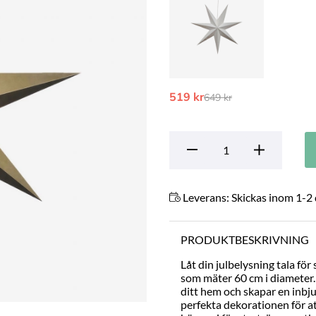
519 kr
Ordinarie pris:
649 kr
Leverans:
Skickas inom 1-2
PRODUKTBESKRIVNING
Låt din julbelysning tala för
som mäter 60 cm i diameter. 
ditt hem och skapar en inbju
perfekta dekorationen för at