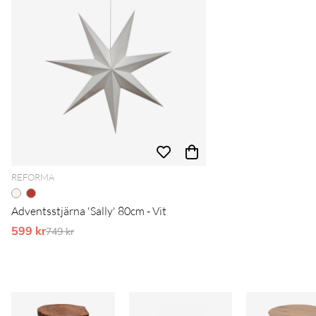
REFORMA
Adventsstjärna 'Sally' 80cm - Vit
599 kr
Ordinarie pris:
749 kr