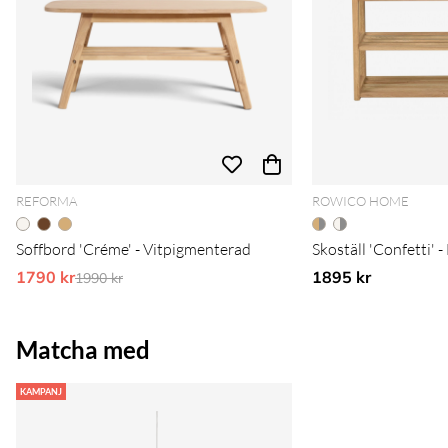
REFORMA
ROWICO HOME
Soffbord 'Créme' - Vitpigmenterad
Skoställ 'Confetti' 
1790 kr
Ordinarie pris:
1895 kr
1990 kr
Matcha med
KAMPANJ