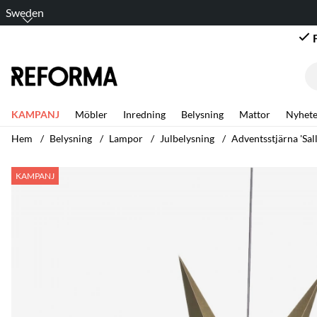
Sweden
KAMPANJ
Möbler
Inredning
Belysning
Mattor
Nyhete
Hem
Belysning
Lampor
Julbelysning
Adventsstjärna 'Sal
Produktbilder Adventsstjärna 'Sally' 60cm - Brun
KAMPANJ