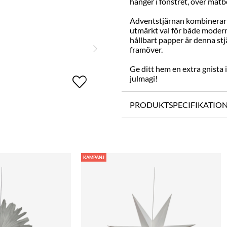
hänger i fönstret, över matbo
Adventstjärnan kombinerar e
utmärkt val för både modern
hållbart papper är denna stjä
framöver.
Ge ditt hem en extra gnista 
julmagi!
PRODUKTSPECIFIKATIO
KAMPANJ