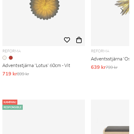
REFORMA
REFORMA
Adventsstjärna 'Oslo
Adventsstjärna 'Lotus' 60cm - Vit
639 kr
Ordinarie pri
799 kr
719 kr
Ordinarie pris:
899 kr
KAMPANJ
RESPONSIBLE