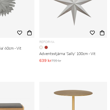
REFORMA
a' 60cm - Vit
Adventsstjärna 'Sally' 100cm - Vit
is:
639 kr
Ordinarie pris:
799 kr