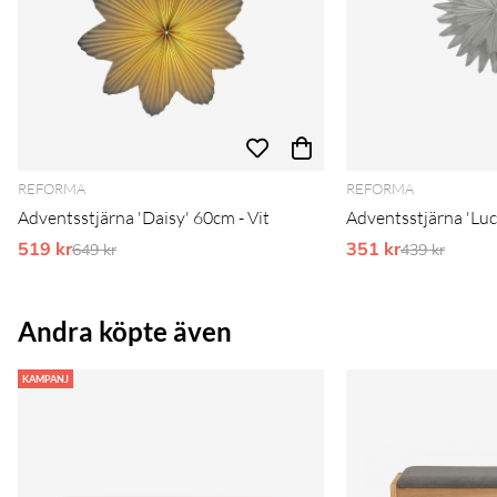
REFORMA
REFORMA
Adventsstjärna 'Daisy' 60cm - Vit
Adventsstjärna 'Luci
519 kr
Ordinarie pris:
351 kr
Ordinarie pr
649 kr
439 kr
Andra köpte även
KAMPANJ