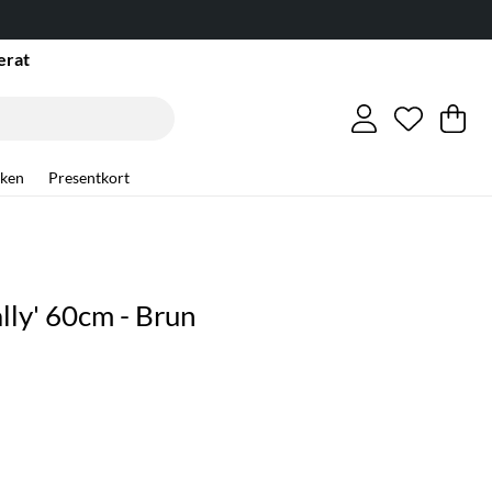
erat
Önskelis
Antal i ö
.
Va
An
.
ken
Presentkort
lly' 60cm - Brun