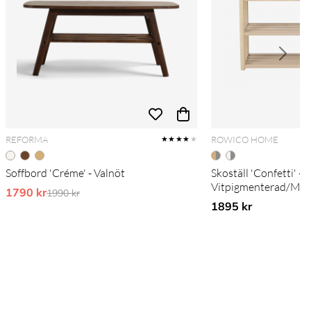
REFORMA
ROWICO HOME
★★★★
★
Soffbord 'Créme' - Valnöt
Skoställ 'Confetti' -
Vitpigmenterad/Mör
1790 kr
Ordinarie pris:
1990 kr
1895 kr