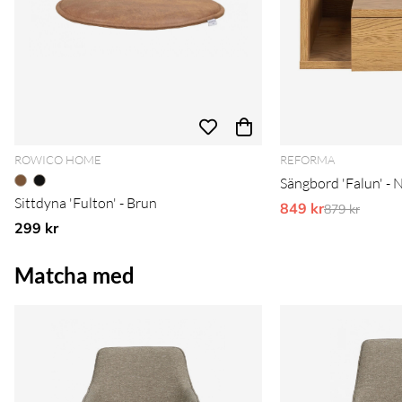
ROWICO HOME
REFORMA
Sängbord 'Falun' - 
Sittdyna 'Fulton' - Brun
849 kr
Ordinarie pr
879 kr
299 kr
Matcha med