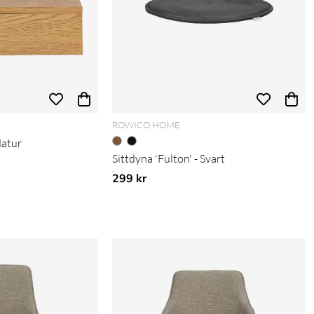
ROWICO HOME
Natur
Sittdyna 'Fulton' - Svart
is:
299 kr