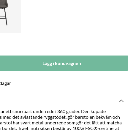
Lägg i kundvagnen
 dagar
l har ett snurrbart underrede i 360 grader. Den kupade
s med det avlastande ryggstödet, gör barstolen bekväm och
barstol har svart metallunderrede som gör det lätt att matcha
barbordet. Träet inuti sitsen består av 100% FSC®-certifierat