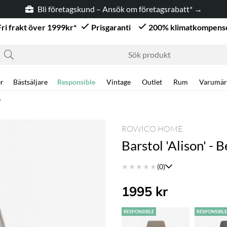
Bli företagskund – Ansök om företagsrabatt* →
Fri frakt över 1999kr*
Prisgaranti
200% klimatkompens
r
Bästsäljare
Responsible
Vintage
Outlet
Rum
Varumär
e
ROWICO HOME
Barstol 'Alison' - 
★
★
★
★
★
(0)
1995
kr
RESPONSIBLE
RESPONSIBL