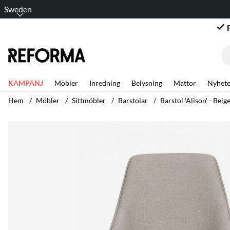
Sweden
KAMPANJ
Möbler
Inredning
Belysning
Mattor
Nyhete
Hem
Möbler
Sittmöbler
Barstolar
Barstol 'Alison' - Beig
Produktbilder Barstol 'Alison' - Beige