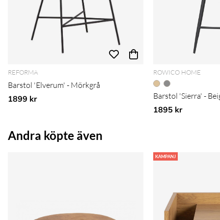
REFORMA
ROWICO HOME
Barstol 'Elverum' - Mörkgrå
Barstol 'Sierra' - 
1899 kr
1895 kr
Andra köpte även
KAMPANJ