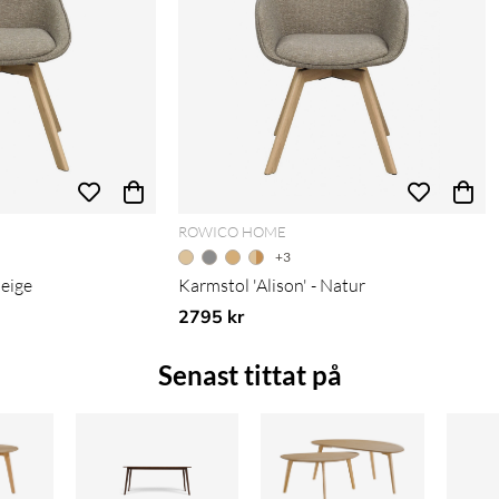
ROWICO HOME
+3
beige
Karmstol 'Alison' - Natur
2795 kr
Senast tittat på