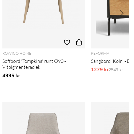
ROWICO HOME
REFORMA
Soffbord 'Tompkins' runt Ø90 -
Sängbord 'Koln' - Ek
Vitpigmenterad ek
1279 kr
Ordinarie pr
2549 kr
4995 kr