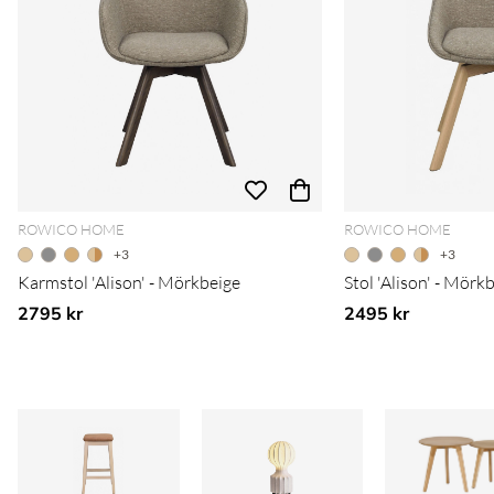
ROWICO HOME
ROWICO HOME
+3
+3
Karmstol 'Alison' - Mörkbeige
Stol 'Alison' - Mörk
2795 kr
2495 kr