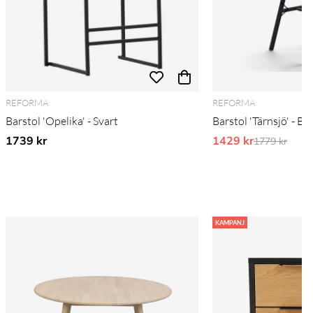
REFORMA
REFORMA
Barstol 'Opelika' - Svart
Barstol 'Tärnsjö' - Br
1739 kr
1429 kr
Ordinarie pr
1779 kr
KAMPANJ