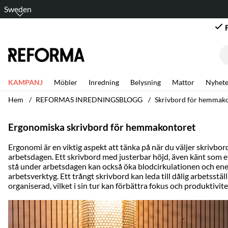
Sweden
KAMPANJ
Möbler
Inredning
Belysning
Mattor
Nyhete
Hem
REFORMAS INREDNINGSBLOGG
Skrivbord för hemmako
Ergonomiska skrivbord för hemmakontoret
Ergonomi är en viktig aspekt att tänka på när du väljer
skrivbor
arbetsdagen. Ett skrivbord med justerbar höjd, även känt som ett
stå under arbetsdagen kan också öka blodcirkulationen och energ
arbetsverktyg. Ett trångt skrivbord kan leda till dålig arbetsst
organiserad, vilket i sin tur kan förbättra fokus och produktivite