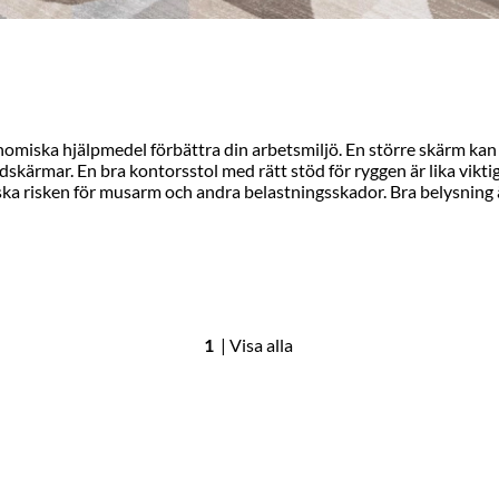
nomiska hjälpmedel förbättra din arbetsmiljö. En större skärm kan 
ildskärmar. En bra kontorsstol med rätt stöd för ryggen är lika vik
a risken för musarm och andra belastningsskador. Bra belysning ä
1
|
Visa alla