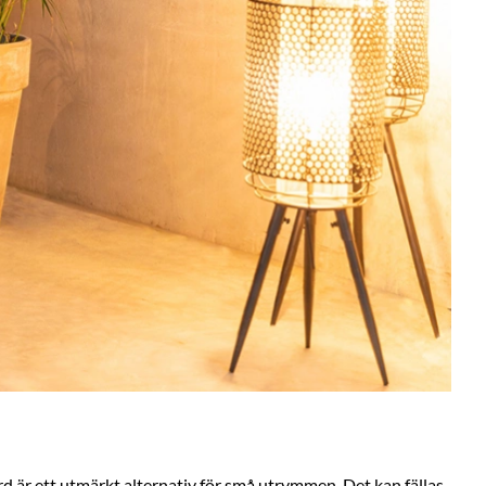
rd är ett utmärkt alternativ för små utrymmen. Det kan fällas