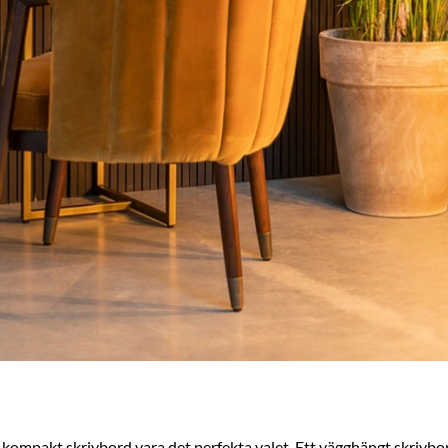
t kompakt
skrivbord
vara det perfekta valet. Ett vägghängt skrivbo