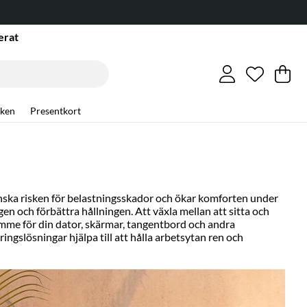
erat
Önskelis
Antal i ö
.
Va
An
.
ken
Presentkort
inska risken för belastningsskador och ökar komforten under
en och förbättra hållningen. Att växla mellan att sitta och
rymme för din dator, skärmar, tangentbord och andra
ingslösningar hjälpa till att hålla arbetsytan ren och