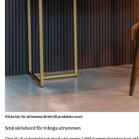
Klicka här för att komma direkt till produkten ovan!
Små skrivbord för trånga utrymmen
Om du har begränsat med utrymme i ditt hemmakontor kan et