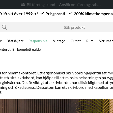
Bli företagskund – Ansök om företagsrabatt* →
Fri frakt över 1999kr*
Prisgaranti
200% klimatkompens
r
Bästsäljare
Responsible
Vintage
Outlet
Rum
Varumär
ntoret: En komplett guide
d
för hemmakontoret. Ett ergonomiskt skrivbord hjälper till att m
 stå-sitt-skrivbord, kan hjälpa till att minska belastningen på rygg
inivåerna. Det är viktigt att skrivbordet har tillräckligt med ut
ällning och ökad stress. Dessutom kan ett skrivbord med kabelhanter
t.