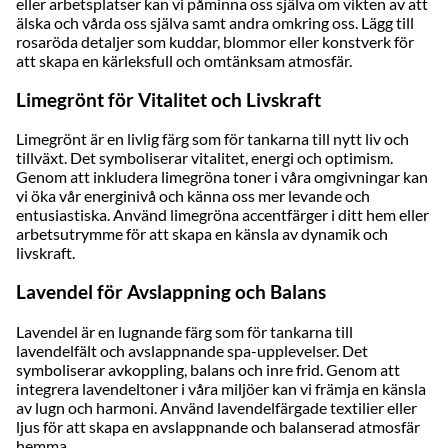
eller arbetsplatser kan vi påminna oss själva om vikten av att
älska och vårda oss själva samt andra omkring oss. Lägg till
rosaröda detaljer som kuddar, blommor eller konstverk för
att skapa en kärleksfull och omtänksam atmosfär.
Limegrönt för Vitalitet och Livskraft
Limegrönt är en livlig färg som för tankarna till nytt liv och
tillväxt. Det symboliserar vitalitet, energi och optimism.
Genom att inkludera limegröna toner i våra omgivningar kan
vi öka vår energinivå och känna oss mer levande och
entusiastiska. Använd limegröna accentfärger i ditt hem eller
arbetsutrymme för att skapa en känsla av dynamik och
livskraft.
Lavendel för Avslappning och Balans
Lavendel är en lugnande färg som för tankarna till
lavendelfält och avslappnande spa-upplevelser. Det
symboliserar avkoppling, balans och inre frid. Genom att
integrera lavendeltoner i våra miljöer kan vi främja en känsla
av lugn och harmoni. Använd lavendelfärgade textilier eller
ljus för att skapa en avslappnande och balanserad atmosfär
hemma.