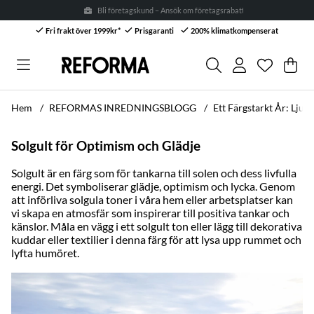
Bli företagskund – Ansök om företagsrabatt* →
Fri frakt över 1999kr*
Prisgaranti
200% klimatkompenserat
Önskelis
Antal i ön
.
Var
Anta
.
Hem
REFORMAS INREDNINGSBLOGG
Ett Färgstarkt År: Ljusa
Solgult för Optimism och Glädje
Solgult
är en färg som för tankarna till solen och dess livfulla
energi. Det symboliserar glädje, optimism och lycka. Genom
att införliva solgula toner i våra hem eller arbetsplatser kan
vi skapa en atmosfär som inspirerar till positiva tankar och
känslor. Måla en vägg i ett solgult ton eller lägg till dekorativa
kuddar eller textilier i denna färg för att lysa upp rummet och
lyfta humöret.