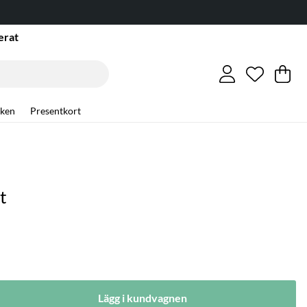
erat
Önskelis
Antal i ö
.
Va
An
.
ken
Presentkort
t
Lägg i kundvagnen