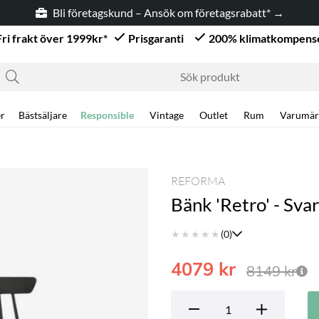
Bli företagskund – Ansök om företagsrabatt* →
Fri frakt över 1999kr*
Prisgaranti
200% klimatkompens
r
Bästsäljare
Responsible
Vintage
Outlet
Rum
Varumär
REFORMA
Bänk 'Retro' - Svar
★
★
★
★
★
(0)
4079
kr
8149
kr