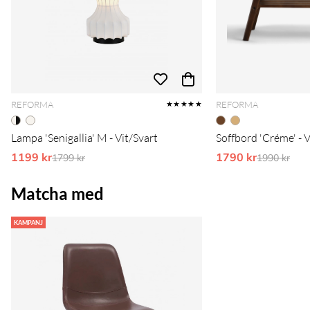
REFORMA
REFORMA
★★★★★
Lampa 'Senigallia' M - Vit/Svart
Soffbord 'Créme' - 
1199 kr
Ordinarie pris:
1790 kr
Ordinarie 
1799 kr
1990 kr
Matcha med
KAMPANJ