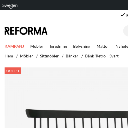
Sweden
KAMPANJ
Möbler
Inredning
Belysning
Mattor
Nyhete
Hem
Möbler
Sittmöbler
Bänkar
Bänk 'Retro' - Svart
Produktbilder Bänk 'Retro' - Svart
OUTLET