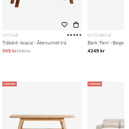
VINTAGE
DUTCHBONE
★★★★★
Träbänk 'Acacia' - Återvunnet trä
Bänk 'Fern' - Beige
999 kr
Ordinarie pris:
4249 kr
1549 kr
KAMPANJ
KAMPANJ