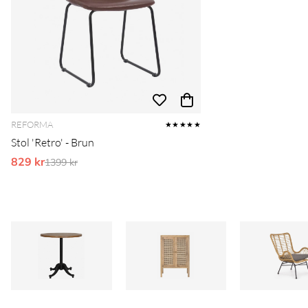
REFORMA
★★★★★
Stol 'Retro' - Brun
829 kr
Ordinarie pris:
1399 kr