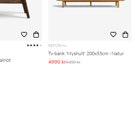
REFORMA
★★★★
★
Tv-bänk 'Myshult' 200x55cm - Natur
Valnöt
4990 kr
Ordinarie pris:
6490 kr
pris: