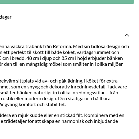
 dagar
nna vackra träbänk från Reforma. Med sin tidlösa design och
n ett perfekt tillskott till både köket, vardagsrummet och
 cm i bredd, 48 cm i djup och 85 cm i höjd erbjuder bänken
r den till en mångsidig möbel som smälter in i olika miljöer
bekväm sittplats vid av- och påklädning, i köket för extra
rummet som en snygg och dekorativ inredningsdetalj. Tack vare
smälter bänken naturligt in i olika inredningsstilar – från
 rustik eller modern design. Den stadiga och hållbara
ångvarig komfort och stabilitet.
addera en mjuk kudde eller en stickad filt. Kombinera med en
e trädetaljer för att skapa en harmonisk och inbjudande