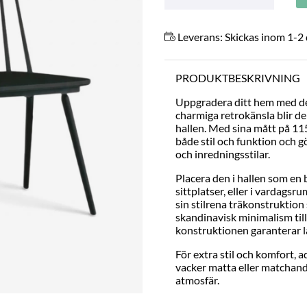
Leverans:
Skickas inom 1-2
PRODUKTBESKRIVNING
Uppgradera ditt hem med de
charmiga retrokänsla blir de
hallen. Med sina mått på 115
både stil och funktion och gö
och inredningsstilar.
Placera den i hallen som en 
sittplatser, eller i vardags
sin stilrena träkonstruktion 
skandinavisk minimalism till
konstruktionen garanterar l
För extra stil och komfort, 
vacker matta eller matchand
atmosfär.