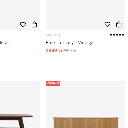
VINTAGE
★★★★★
etall
Bänk 'Tuscany' - Vintage
pris:
1999 kr
Ordinarie pris:
2899 kr
KAMPANJ