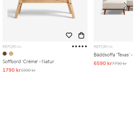
REFORMA
REFORMA
★★★★★
Bäddsoffa 'Texas' - B
Soffbord 'Créme' - Natur
6590 kr
Ordinarie pr
7790 kr
1790 kr
Ordinarie pris:
1990 kr