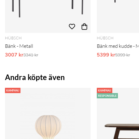
HÜBSCH
HÜBSCH
Bänk - Metall
Bänk med kudde - M
3007 kr
Ordinarie pris:
5399 kr
Ordinarie 
3341 kr
5999 kr
Andra köpte även
KAMPANJ
KAMPANJ
RESPONSIBLE