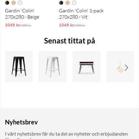
Gardin 'Colin'
Gardin 'Colin' 1-pack
270x280 - Beige
270x280 - Vit
1049 kr
Ordinarie pris:
1049 kr
Ordinarie pris:
1499 kr
1499 kr
Senast tittat på
Nyhetsbrev
I vårt nyhetsbrev får du ta del av nyheter och erbjudanden