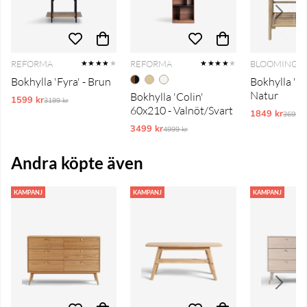
REFORMA
REFORMA
BLOOMINGVI
★★★★
★
★★★★
★
Bokhylla 'Fyra' - Brun
Bokhylla 'B
Natur
Bokhylla 'Colin'
1599 kr
Ordinarie pris:
3199 kr
60x210 - Valnöt/Svart
1849 kr
Ordina
3699 k
3499 kr
Ordinarie pris:
4999 kr
Andra köpte även
KAMPANJ
KAMPANJ
KAMPANJ