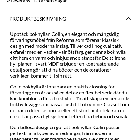
Leverans:
1-3 arbetsdagar
PRODUKTBESKRIVNING
Upptäck bokhyllan Colin, en elegant och mångsidig
förvaringsmöbel från Reforma som förenar klassisk
design med moderna inslag. Tillverkad i högkvalitativ
ekfanér med en vacker valnötsfärg, ger denna bokhylla
ditt hem en varm och inbjudande atmosfär. De stilrena
hyllplanen i svart MDF erbjuder en kontrasterande
detalj som gör att dina böcker och dekorationer
verkligen kommer till sin rätt.
Colin bokhylla är inte bara en praktisk lösning för
förvaring; den är också en del av en flexibel serie där du
kan kombinera flera bokhyllor för att skapa en personlig
bokhyllevägg som passar just ditt utrymme. Oavsett om
du har en liten läshörna eller ett stort bibliotek, kan du
enkelt anpassa hyllsystemet efter dina behov och smak.
Den tidlösa designen gör att bokhyllan Colin passar
perfekt i alla typer av inredningar, från moderna
lägenheter till mer traditionella hem. Ge ditt rum en