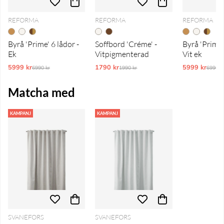
REFORMA
REFORMA
REFORMA
Byrå 'Prime' 6 lådor -
Soffbord 'Créme' -
Byrå 'Prime'
Ek
Vitpigmenterad
Vit ek
5999 kr
Ordinarie pris:
1790 kr
Ordinarie pris:
5999 kr
Ordina
6990 kr
1990 kr
6990 k
Matcha med
KAMPANJ
KAMPANJ
SVANEFORS
SVANEFORS