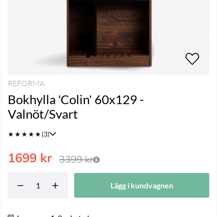
REFORMA
Bokhylla 'Colin' 60x129 -
Valnöt/Svart
★
★
★
★
★
(3)
1699
kr
3399
kr
Lägg i kundvagnen