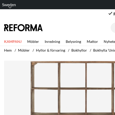
Sweden
KAMPANJ
Möbler
Inredning
Belysning
Mattor
Nyhete
Hem
Möbler
Hyllor & förvaring
Bokhyllor
Bokhylla 'Uniq
Produktbilder Bokhylla 'Unique' - Trä