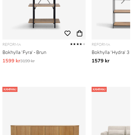
REFORMA
REFORMA
★★★★
★
Bokhylla 'Fyra' - Brun
Bokhylla 'Hydra' 3 hyl
1599 kr
Ordinarie pris:
1579 kr
3199 kr
KAMPANJ
KAMPANJ