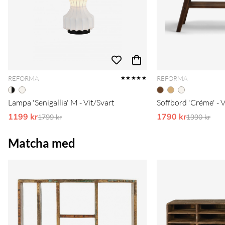
REFORMA
REFORMA
★★★★★
Lampa 'Senigallia' M - Vit/Svart
Soffbord 'Créme' - 
1199 kr
Ordinarie pris:
1790 kr
Ordinarie 
1799 kr
1990 kr
Matcha med