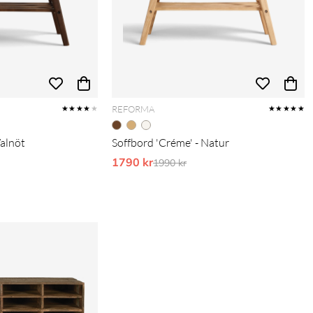
REFORMA
★★★★
★
★★★★★
Valnöt
Soffbord 'Créme' - Natur
pris:
1790 kr
Ordinarie pris:
1990 kr