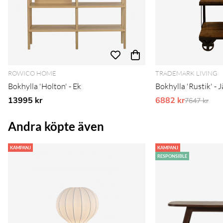
ROWICO HOME
TRADEMARK LIVING
Bokhylla 'Holton' - Ek
Bokhylla 'Rustik' - 
13995 kr
6882 kr
Ordinarie 
7647 kr
Andra köpte även
KAMPANJ
KAMPANJ
RESPONSIBLE