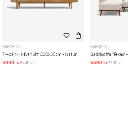
REFORMA
REFORMA
Tv-bänk 'Myshult' 200x55cm - Natur
Bäddsoffa 'Texas' - B
4990 kr
Ordinarie pris:
6590 kr
Ordinarie pr
6490 kr
7790 kr