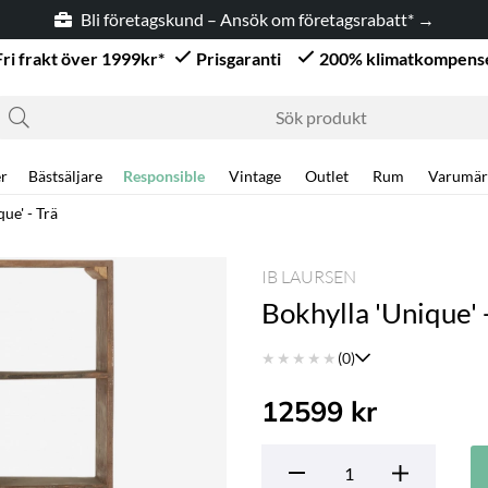
Bli företagskund – Ansök om företagsrabatt* →
Fri frakt över 1999kr*
Prisgaranti
200% klimatkompens
r
Bästsäljare
Responsible
Vintage
Outlet
Rum
Varumär
ue' - Trä
IB LAURSEN
Bokhylla 'Unique' 
★
★
★
★
★
(0)
12599
kr