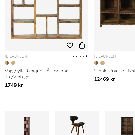
IB LAURSEN
IB LAURSEN
★★★★★
Vägghylla 'Unique' - Återvunnet
Skänk 'Unique' - Na
Trä/Vintage
12469 kr
1749 kr