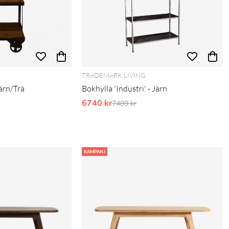
TRADEMARK LIVING
Järn/Trä
Bokhylla 'Industri' - Järn
pris:
6740 kr
Ordinarie pris:
7489 kr
KAMPANJ