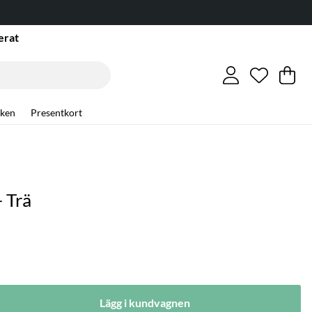
erat
Önskelis
Antal i ö
.
Va
An
.
ken
Presentkort
- Trä
Lägg i kundvagnen