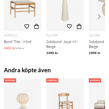
HÜBSCH
ZUIVER
ZUIVER
Bord 'Tile' - Mint
Sidobord 'Joya' M -
Sidobord 'Ka
Beige
Beige
3402 kr
Ordinarie pris:
3780 kr
2499 kr
1999 kr
Andra köpte även
KAMPANJ
KAMPANJ
KAMPANJ