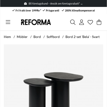
Bli företagskund – Ansök om företagsrabatt* →
Fri frakt över 1999kr*
Prisgaranti
200% klimatkompenserat
Önskelis
Antal i ön
.
Var
Anta
.
Hem
Möbler
Bord
Soffbord
Bord 2-set 'Bela' - Svart
Produktbilder Bord 2-set 'Bela' - Svart