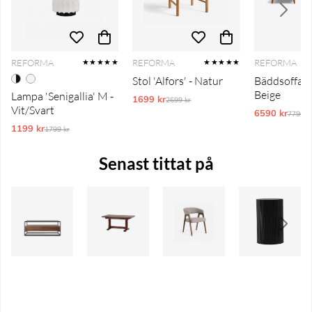
REFORMA
REFORMA
REFORMA
★★★★★
★★★★★
Stol 'Alfors' - Natur
Bäddsoffa 'T
Beige
Lampa 'Senigallia' M -
1699 kr
Ordinarie pris:
2699 kr
Vit/Svart
6590 kr
Ordina
7790 k
1199 kr
Ordinarie pris:
1799 kr
Senast tittat på