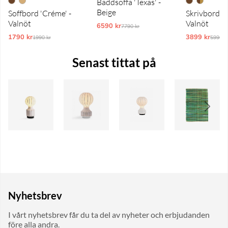
Bäddsoffa 'Texas' -
Beige
Soffbord 'Créme' -
Skrivbord 'P
Valnöt
Valnöt
6590 kr
Ordinarie pris:
7790 kr
1790 kr
Ordinarie pris:
3899 kr
Ordina
1990 kr
5990 k
Senast tittat på
Nyhetsbrev
I vårt nyhetsbrev får du ta del av nyheter och erbjudanden
före alla andra.