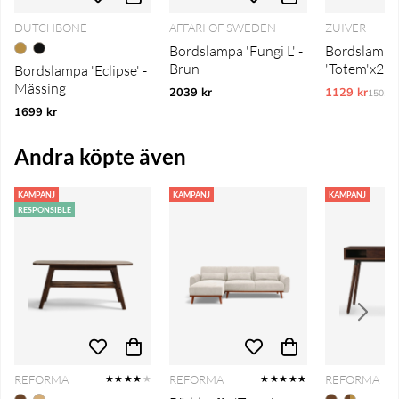
DUTCHBONE
AFFARI OF SWEDEN
ZUIVER
Bordslampa 'Fungi L' -
Bordslampa
Brun
'Totem'x26 -
Bordslampa 'Eclipse' -
Mässing
2039 kr
1129 kr
Ordina
1505 k
1699 kr
Andra köpte även
KAMPANJ
KAMPANJ
KAMPANJ
RESPONSIBLE
REFORMA
REFORMA
REFORMA
★★★★
★
★★★★★