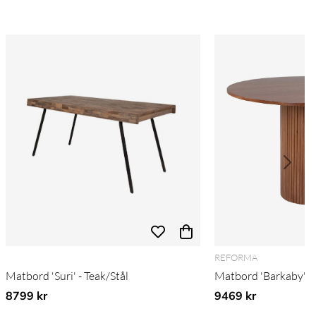
REFORMA
Matbord 'Suri' - Teak/Stål
Matbord 'Barkaby' R
8799 kr
9469 kr