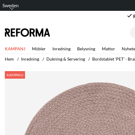
Sweden
KAMPANJ
Möbler
Inredning
Belysning
Mattor
Nyhete
Hem
Inredning
Dukning & Servering
Bordstablet 'PET' - Bra
Produktbilder Bordstablet 'PET' - Braid Taupe
KAMPANJ