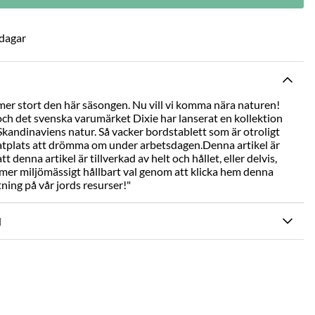
 dagar
mer stort den här säsongen. Nu vill vi komma nära naturen!
ch det svenska varumärket Dixie har lanserat en kollektion
 Skandinaviens natur. Så vacker bordstablett som är otroligt
tplats att drömma om under arbetsdagen.Denna artikel är
t denna artikel är tillverkad av helt och hållet, eller delvis,
 mer miljömässigt hållbart val genom att klicka hem denna
tning på vår jords resurser!"
N