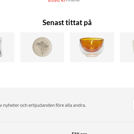
7790 kr
pris:
Senast tittat på
av nyheter och erbjudanden före alla andra.
Följ oss