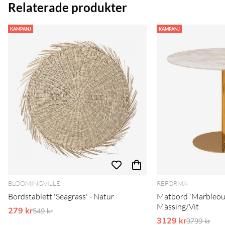
Relaterade produkter
KAMPANJ
KAMPANJ
BLOOMINGVILLE
REFORMA
Bordstablett 'Seagrass' - Natur
Matbord 'Marbleou
Mässing/Vit
279 kr
Ordinarie pris:
549 kr
3129 kr
Ordinarie 
3799 kr