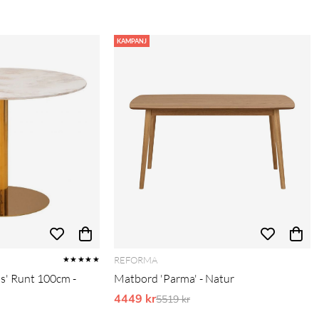
KAMPANJ
REFORMA
★★★★★
s' Runt 100cm -
Matbord 'Parma' - Natur
4449 kr
Ordinarie pris:
5519 kr
pris: