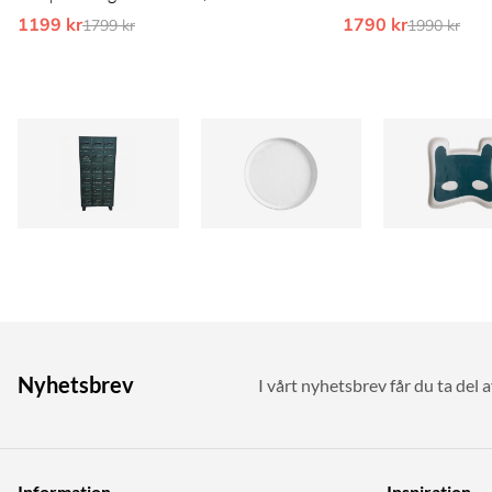
1199 kr
Ordinarie pris:
1790 kr
Ordinarie 
1799 kr
1990 kr
Nyhetsbrev
I vårt nyhetsbrev får du ta del 
Information
Inspiration