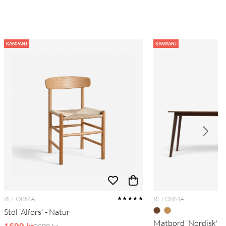
KAMPANJ
KAMPANJ
REFORMA
REFORMA
★★★★★
Stol 'Alfors' - Natur
Matbord 'Nordisk' 1
1699 kr
Ordinarie pris: