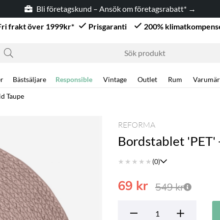
Bli företagskund – Ansök om företagsrabatt* →
Fri frakt över 1999kr*
Prisgaranti
200% klimatkompens
r
Bästsäljare
Responsible
Vintage
Outlet
Rum
Varumär
id Taupe
REFORMA
Bordstablet 'PET' 
★
★
★
★
★
(0)
69
kr
549
kr