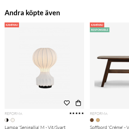
Andra köpte även
KAMPANJ
KAMPANJ
RESPONSIBLE
REFORMA
REFORMA
★★★★★
Lampa 'Senigallia' M - Vit/Svart
Soffbord 'Créme' - 