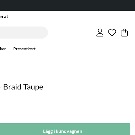
erat
Önskelis
Antal i ö
.
Va
An
.
ken
Presentkort
- Braid Taupe
Lägg i kundvagnen