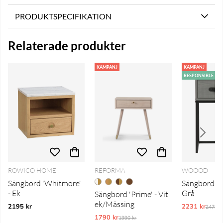
PRODUKTSPECIFIKATION
Relaterade produkter
KAMPANJ
KAMPANJ
RESPONSIBLE
ROWICO HOME
REFORMA
WOOOD
Sängbord 'Whitmore'
Sängbord 'M
- Ek
Grå
Sängbord 'Prime' - Vit
ek/Mässing
2195 kr
2231 kr
Ordina
2479 k
1790 kr
Ordinarie pris:
1990 kr