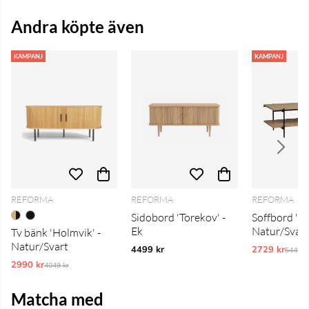
Andra köpte även
KAMPANJ
KAMPANJ
REFORMA
REFORMA
REFORMA
Sidobord 'Torekov' -
Soffbord 'Fri
Ek
Natur/Svart
Tv bänk 'Holmvik' -
Natur/Svart
4499 kr
2729 kr
Ordina
5449 k
2990 kr
Ordinarie pris:
4049 kr
Matcha med