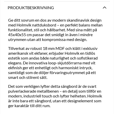
PRODUKTBESKRIVNING
Ge ditt sovrum en dos av modern skandinavisk design
med Holmvik nattduksbord – en perfekt balans mellan
funktionalitet, stil och hållbarhet. Med sina mått på
45x40x55 cm passar det smidigt in även i mindre
utrymmen utan att kompromissa med design.
Tillverkat av robust 18 mm MDF och klätt i exklusiv
amerikansk vit ekfaner, erbjuder Holmvik en tidlös
estetik som andas både naturlighet och sofistikerad
elegans. De innovativa loop-skjutdörrarna med vit
ekfinish ger ett enhetligt och harmoniskt intryck,
samtidigt som de döljer förvaringsutrymmet på ett
smart och stilrent sätt.
Det som verkligen lyfter detta sängbord är de svart
pulverlackerade metallbenen – en detalj som tillför en
modern, industriell touch och lyfter helheten. Holmvik
är inte bara ett sängbord, utan ett designelement som
ger karaktär till ditt rum.