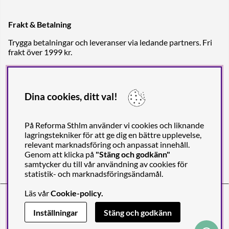
Frakt & Betalning
Trygga betalningar och leveranser via ledande partners. Fri
frakt över 1999 kr.
Dina cookies, ditt val!
På Reforma Sthlm använder vi cookies och liknande
lagringstekniker för att ge dig en bättre upplevelse,
relevant marknadsföring och anpassat innehåll.
Genom att klicka på
"Stäng och godkänn"
samtycker du till vår användning av cookies för
statistik- och marknadsföringsändamål.
Läs vår
Cookie-policy
.
Reforma Sthlm AB (org. no. 556849-2606)
Engelbrektsgatan 29
(Note! Postal address only), SE-114 32
Inställningar
Stäng och godkänn
STOCKHOLM, Sweden