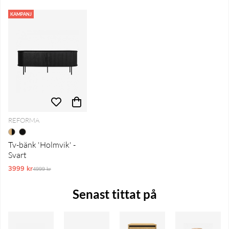
KAMPANJ
REFORMA
Tv-bänk 'Holmvik' -
Svart
3999 kr
Ordinarie pris:
4999 kr
Senast tittat på