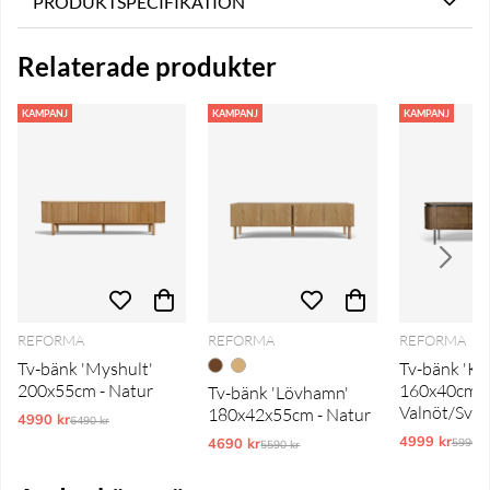
PRODUKTSPECIFIKATION
Relaterade produkter
KAMPANJ
KAMPANJ
KAMPANJ
REFORMA
REFORMA
REFORMA
Tv-bänk 'Myshult'
Tv-bänk 'Kär
200x55cm - Natur
160x40cm -
Tv-bänk 'Lövhamn'
Valnöt/Svar
180x42x55cm - Natur
4990 kr
Ordinarie pris:
6490 kr
4999 kr
Ordina
4690 kr
Ordinarie pris:
5990 k
5590 kr