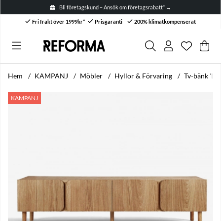
Bli företagskund – Ansök om företagsrabatt* →
Fri frakt över 1999kr*
Prisgaranti
200% klimatkompenserat
Önskelis
Antal i ön
.
Var
Anta
.
Hem
KAMPANJ
Möbler
Hyllor & Förvaring
Tv-bänk 'L
Produktbilder Tv-bänk 'Lövhamn' 200x42x55cm - Natur
KAMPANJ