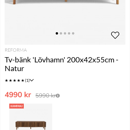
REFORMA
Tv-bänk 'Lövhamn' 200x42x55cm -
Natur
★
★
★
★
★
(1)
4990
kr
5990
kr
KAMPANJ