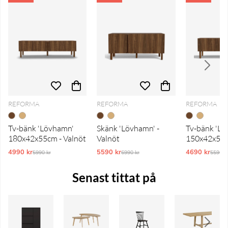
REFORMA
REFORMA
REFORMA
Tv-bänk 'Lövhamn'
Skänk 'Lövhamn' -
Tv-bänk 'L
180x42x55cm - Valnöt
Valnöt
150x42x55c
4990 kr
Ordinarie pris:
5590 kr
Ordinarie pris:
4690 kr
Ordina
5990 kr
6990 kr
5590 k
Senast tittat på