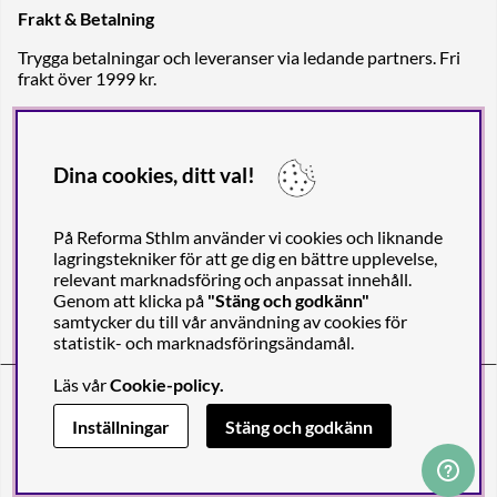
Frakt & Betalning
Trygga betalningar och leveranser via ledande partners. Fri
frakt över 1999 kr.
Dina cookies, ditt val!
På Reforma Sthlm använder vi cookies och liknande
lagringstekniker för att ge dig en bättre upplevelse,
relevant marknadsföring och anpassat innehåll.
Genom att klicka på
"Stäng och godkänn"
samtycker du till vår användning av cookies för
statistik- och marknadsföringsändamål.
Läs vår
Cookie-policy
.
Reforma Sthlm AB (org. no. 556849-2606)
Engelbrektsgatan 29
(Note! Postal address only), SE-114 32
Inställningar
Stäng och godkänn
STOCKHOLM, Sweden
© 2011-2026 Copyright Reforma Sthlm AB