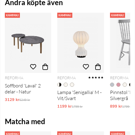
Andra köpte även
KAMPANJ
KAMPANJ
KAMPANJ
REFORMA
REFORMA
REFORMA
★★★★★
Soffbord 'Laval' 2
delar - Natur
Lampa 'Senigallia' M -
Pinnstol 'Els
Vit/Svart
Silvergrå
3129 kr
Ordinarie pris:
6249 kr
1199 kr
Ordinarie pris:
899 kr
Ordinar
1799 kr
1799 kr
Matcha med
KAMPANJ
KAMPANJ
KAMPANJ