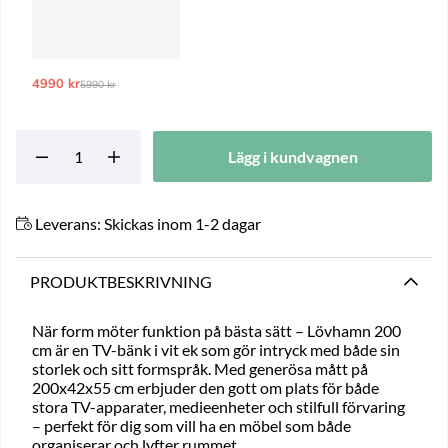
4990 kr
Ordinarie pris:
5990 kr
Lägg i kundvagnen
Leverans:
Skickas inom 1-2 dagar
PRODUKTBESKRIVNING
När form möter funktion på bästa sätt – Lövhamn 200
cm är en TV-bänk i vit ek som gör intryck med både sin
storlek och sitt formspråk. Med generösa mått på
200x42x55 cm erbjuder den gott om plats för både
stora TV-apparater, medieenheter och stilfull förvaring
– perfekt för dig som vill ha en möbel som både
organiserar och lyfter rummet.