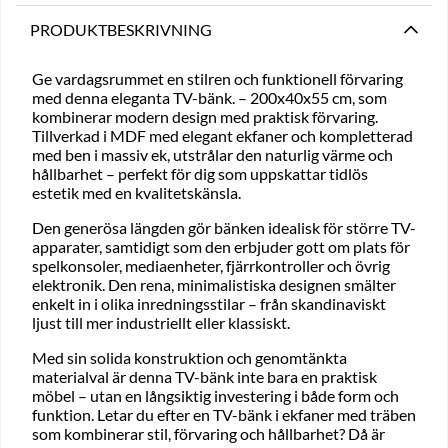
PRODUKTBESKRIVNING
Ge vardagsrummet en stilren och funktionell förvaring
med denna eleganta TV-bänk. – 200x40x55 cm, som
kombinerar modern design med praktisk förvaring.
Tillverkad i MDF med elegant ekfaner och kompletterad
med ben i massiv ek, utstrålar den naturlig värme och
hållbarhet – perfekt för dig som uppskattar tidlös
estetik med en kvalitetskänsla.
Den generösa längden gör bänken idealisk för större TV-
apparater, samtidigt som den erbjuder gott om plats för
spelkonsoler, mediaenheter, fjärrkontroller och övrig
elektronik. Den rena, minimalistiska designen smälter
enkelt in i olika inredningsstilar – från skandinaviskt
ljust till mer industriellt eller klassiskt.
Med sin solida konstruktion och genomtänkta
materialval är denna TV-bänk inte bara en praktisk
möbel – utan en långsiktig investering i både form och
funktion. Letar du efter en TV-bänk i ekfaner med träben
som kombinerar stil, förvaring och hållbarhet? Då är