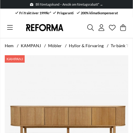
Bli företagskund – Ansök om företagsrabatt* →
Fri frakt över 1999kr*
Prisgaranti
200% klimatkompenserat
Önskelis
Antal i ön
.
Var
Anta
.
Hem
KAMPANJ
Möbler
Hyllor & Förvaring
Tv-bänk 'My
Produktbilder Tv-bänk 'Myshult' 200x55cm - Natur
KAMPANJ