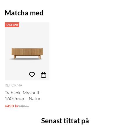
Matcha med
KAMPANJ
REFORMA
Tv-bänk 'Myshult'
160x55cm - Natur
4490 kr
Ordinarie pris:
5990 kr
Senast tittat på