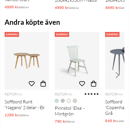
4999 kr
Ordinarie pris:
4990 kr
Ordinarie pris:
4690 kr
Ordina
5990 kr
5990 kr
5590 k
Andra köpte även
KAMPANJ
KAMPANJ
KAMPANJ
REFORMA
REFORMA
REFORMA
★★★★★
Soffbord Runt
Soffbord
'Nagano' 2 delar - Ek
'Copenhagen
Pinnstol 'Elsa' -
Grå
Mintgrön
1299 kr
Ordinarie pris:
2599 kr
649 kr
Ordinar
790 kr
Ordinarie pris:
1299 kr
990 kr