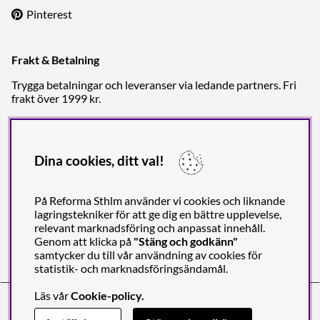
Pinterest
Frakt & Betalning
Trygga betalningar och leveranser via ledande partners. Fri
frakt över 1999 kr.
Dina cookies, ditt val!
På Reforma Sthlm använder vi cookies och liknande
lagringstekniker för att ge dig en bättre upplevelse,
relevant marknadsföring och anpassat innehåll.
Genom att klicka på
"Stäng och godkänn"
samtycker du till vår användning av cookies för
statistik- och marknadsföringsändamål.
Läs vår
Cookie-policy
.
Reforma Sthlm AB (org. no. 556849-2606)
Engelbrektsgatan 29
(Note! Postal address only), SE-114 32