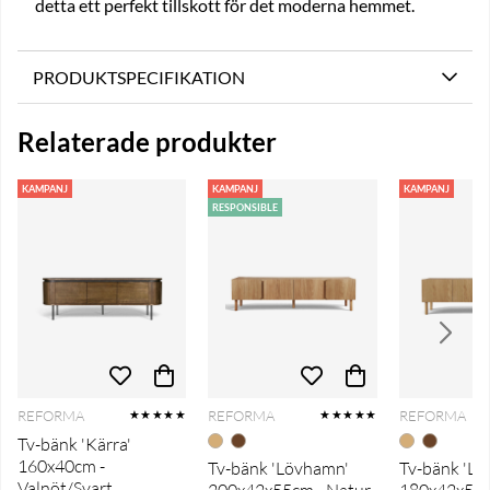
detta ett perfekt tillskott för det moderna hemmet.
PRODUKTSPECIFIKATION
Relaterade produkter
KAMPANJ
KAMPANJ
KAMPANJ
RESPONSIBLE
REFORMA
REFORMA
REFORMA
★★★★★
★★★★★
Tv-bänk 'Kärra'
160x40cm -
Tv-bänk 'Lövhamn'
Tv-bänk 'L
Valnöt/Svart
200x42x55cm - Natur
180x42x55c