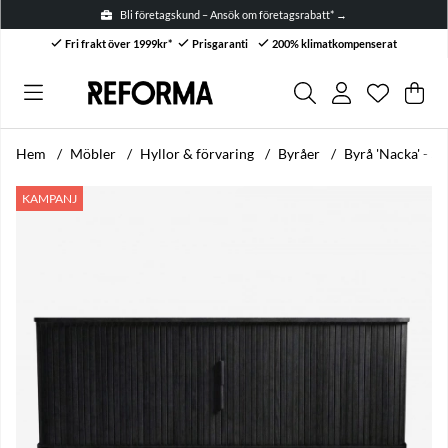
Bli företagskund – Ansök om företagsrabatt* →
Fri frakt över 1999kr*
Prisgaranti
200% klimatkompenserat
Önskelis
Antal i ön
.
Var
Anta
.
Hem
Möbler
Hyllor & förvaring
Byråer
Byrå 'Nacka' - Sv
Produktbilder Byrå 'Nacka' - Svart
KAMPANJ