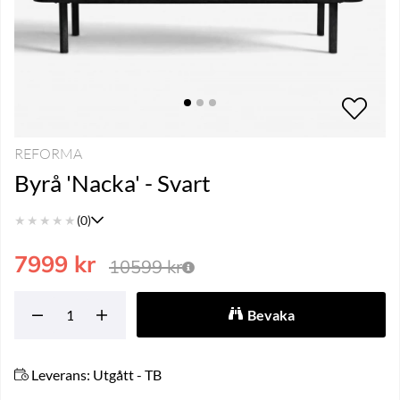
REFORMA
Byrå 'Nacka' - Svart
★
★
★
★
★
(0)
7999
kr
10599
kr
Bevaka
Leverans:
Utgått - TB