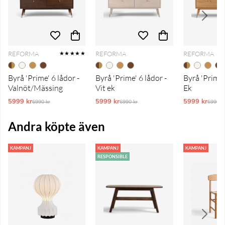
REFORMA
REFORMA
REFORMA
★★★★★
Byrå 'Prime' 6 lådor -
Byrå 'Prime' 6 lådor -
Byrå 'Prime'
Valnöt/Mässing
Vit ek
Ek
5999 kr
Ordinarie pris:
5999 kr
Ordinarie pris:
5999 kr
Ordina
6990 kr
6990 kr
6990 k
Andra köpte även
KAMPANJ
KAMPANJ
KAMPANJ
RESPONSIBLE