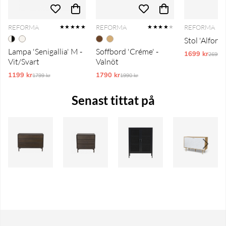
REFORMA
REFORMA
REFORMA
★★★★★
★★★★
★
Stol 'Alfors'
Lampa 'Senigallia' M -
Soffbord 'Créme' -
1699 kr
Ordina
2699 k
Vit/Svart
Valnöt
1199 kr
Ordinarie pris:
1790 kr
Ordinarie pris:
1799 kr
1990 kr
Senast tittat på