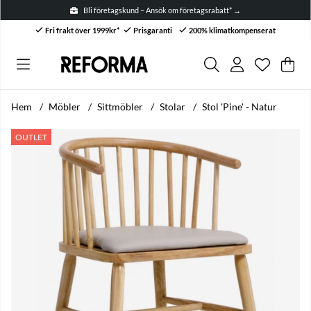
Bli företagskund – Ansök om företagsrabatt* →
Fri frakt över 1999kr*
Prisgaranti
200% klimatkompenserat
Önskelis
Antal i ön
.
Var
Anta
.
Hem
Möbler
Sittmöbler
Stolar
Stol 'Pine' - Natur
Produktbilder Stol 'Pine' - Natur
OUTLET