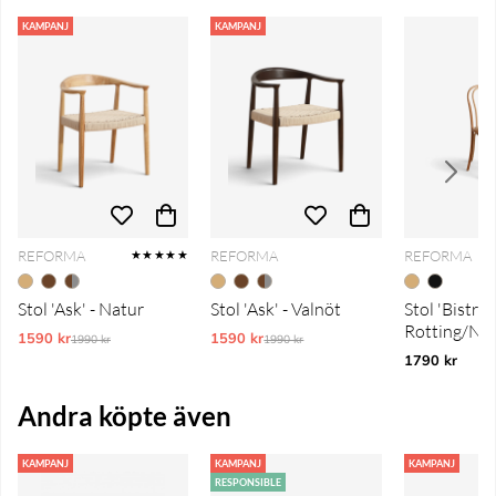
KAMPANJ
KAMPANJ
REFORMA
REFORMA
REFORMA
★★★★★
Stol 'Ask' - Natur
Stol 'Ask' - Valnöt
Stol 'Bistro' 
Rotting/Na
1590 kr
Ordinarie pris:
1590 kr
Ordinarie pris:
1990 kr
1990 kr
1790 kr
Andra köpte även
KAMPANJ
KAMPANJ
KAMPANJ
RESPONSIBLE