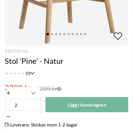
REFORMA
Stol 'Pine' - Natur
★
★
★
★
★
(0)
2799
kr
5299
kr
Lägg i kundvagnen
Leverans:
Skickas inom 1-2 dagar