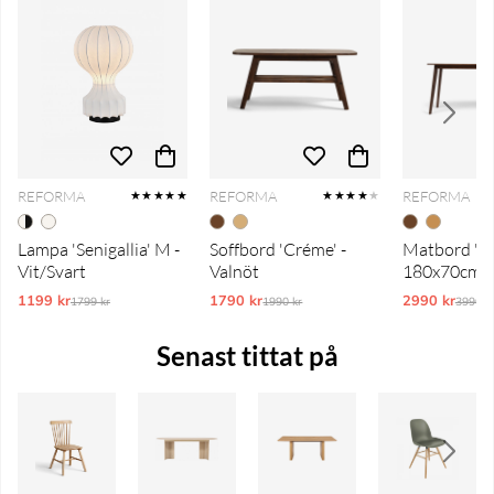
REFORMA
REFORMA
REFORMA
★★★★★
★★★★
★
Lampa 'Senigallia' M -
Soffbord 'Créme' -
Matbord 'No
Vit/Svart
Valnöt
180x70cm - 
1199 kr
Ordinarie pris:
1790 kr
Ordinarie pris:
2990 kr
Ordina
1799 kr
1990 kr
3990 k
Senast tittat på