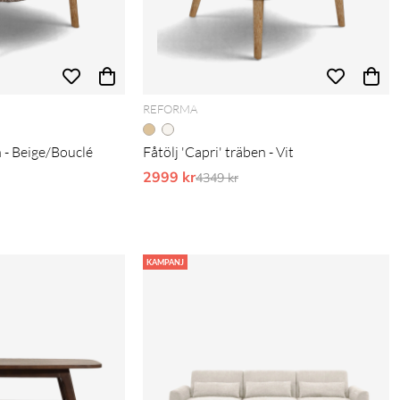
REFORMA
n - Beige/Bouclé
Fåtölj 'Capri' träben - Vit
pris:
2999 kr
Ordinarie pris:
4349 kr
KAMPANJ