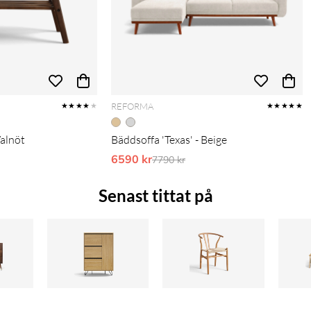
REFORMA
★★★★
★
★★★★★
Valnöt
Bäddsoffa 'Texas' - Beige
pris:
6590 kr
Ordinarie pris:
7790 kr
Senast tittat på