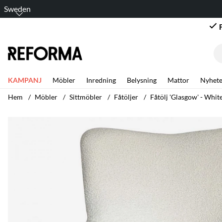
Sweden
KAMPANJ
Möbler
Inredning
Belysning
Mattor
Nyhete
Hem
Möbler
Sittmöbler
Fåtöljer
Fåtölj 'Glasgow' - Whit
Produktbilder Fåtölj 'Glasgow' - White