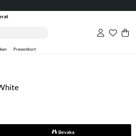
erat
Önskelis
Antal i ö
.
Va
An
.
ken
Presentkort
 White
Bevaka