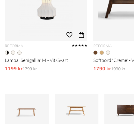
REFORMA
REFORMA
★★★★★
Lampa 'Senigallia' M - Vit/Svart
Soffbord 'Créme' - 
1199 kr
Ordinarie pris:
1790 kr
Ordinarie 
1799 kr
1990 kr