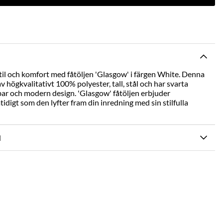
til och komfort med fåtöljen 'Glasgow' i färgen White. Denna
 av högkvalitativt 100% polyester, tall, stål och har svarta
lbar och modern design. 'Glasgow' fåtöljen erbjuder
digt som den lyfter fram din inredning med sin stilfulla
N