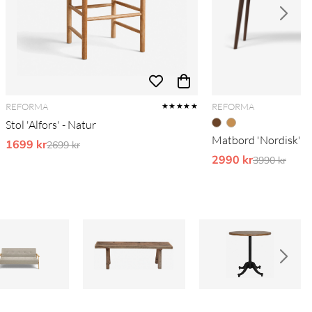
REFORMA
REFORMA
★★★★★
Stol 'Alfors' - Natur
Matbord 'Nordisk' 1
1699 kr
Ordinarie pris:
2699 kr
2990 kr
Ordinarie pr
3990 kr