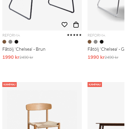
REFORMA
REFORMA
★★★★★
Fåtölj 'Chelsea' - Brun
Fåtölj 'Chelsea' - Gr
1990 kr
Ordinarie pris:
1990 kr
Ordinarie pr
2490 kr
2490 kr
KAMPANJ
KAMPANJ