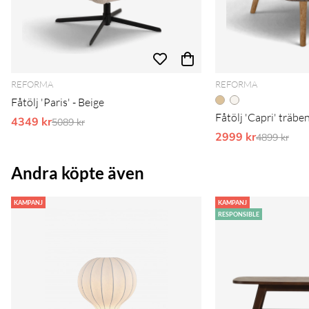
REFORMA
REFORMA
Fåtölj 'Paris' - Beige
Fåtölj 'Capri' träbe
4349 kr
Ordinarie pris:
5089 kr
2999 kr
Ordinarie 
4899 kr
Andra köpte även
KAMPANJ
KAMPANJ
RESPONSIBLE