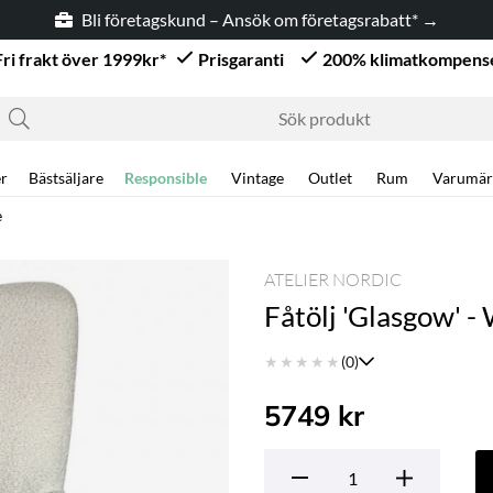
Bli företagskund – Ansök om företagsrabatt* →
Fri frakt över 1999kr*
Prisgaranti
200% klimatkompens
r
Bästsäljare
Responsible
Vintage
Outlet
Rum
Varumär
e
ATELIER NORDIC
Fåtölj 'Glasgow' -
★
★
★
★
★
(0)
5749
kr