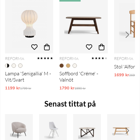
REFORMA
REFORMA
REFORMA
★★★★★
★★★★
★
Stol 'Alfors'
Lampa 'Senigallia' M -
Soffbord 'Créme' -
1699 kr
Ordina
2699 k
Vit/Svart
Valnöt
1199 kr
Ordinarie pris:
1790 kr
Ordinarie pris:
1799 kr
1990 kr
Senast tittat på