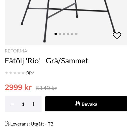
REFORMA
Fåtölj 'Rio' - Grå/Sammet
★
★
★
★
★
(0)
2999
kr
5149
kr
Bevaka
Leverans:
Utgått - TB