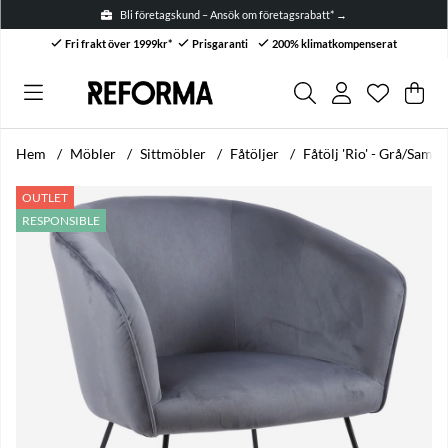
Bli företagskund – Ansök om företagsrabatt* →
Fri frakt över 1999kr*
Prisgaranti
200% klimatkompenserat
Önskelis
Antal i ön
.
Var
Anta
.
Hem
Möbler
Sittmöbler
Fåtöljer
Fåtölj 'Rio' - Grå/Samm
Produktbilder Fåtölj 'Rio' - Grå/Sammet
OUTLET
RESPONSIBLE