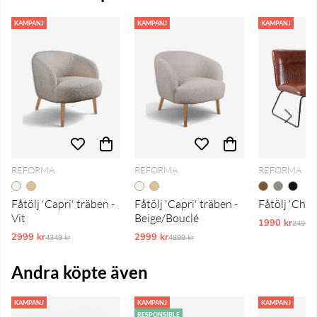
KAMPANJ
KAMPANJ
KAMPANJ
REFORMA
REFORMA
REFORMA
Fåtölj 'Capri' träben -
Fåtölj 'Capri' träben -
Fåtölj 'Chel
Vit
Beige/Bouclé
1990 kr
Ordina
2490 k
2999 kr
Ordinarie pris:
2999 kr
Ordinarie pris:
4349 kr
4899 kr
Andra köpte även
KAMPANJ
KAMPANJ
KAMPANJ
RESPONSIBLE