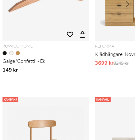
ROWICO HOME
REFORMA
Klädhängare 'Nova' 4
Galge 'Confetti' - Ek
3699 kr
Ordinarie pr
8249 kr
149 kr
KAMPANJ
KAMPANJ