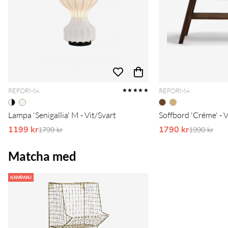
REFORMA
REFORMA
★★★★★
Lampa 'Senigallia' M - Vit/Svart
Soffbord 'Créme' - 
1199 kr
Ordinarie pris:
1790 kr
Ordinarie 
1799 kr
1990 kr
Matcha med
KAMPANJ