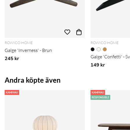
ROWICO HOME
ROWICO HOME
Galge 'Inverness' - Brun
Galge 'Confetti' - S
245 kr
149 kr
Andra köpte även
KAMPANJ
KAMPANJ
RESPONSIBLE