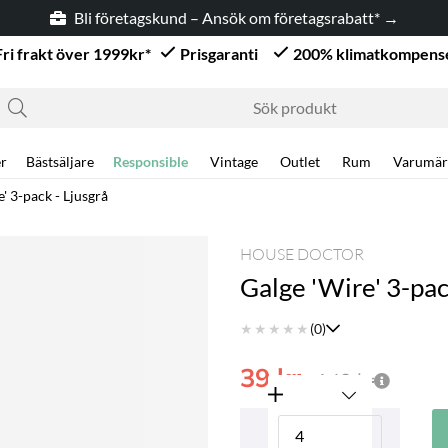
Bli företagskund – Ansök om företagsrabatt* →
Fri frakt över 1999kr*
Prisgaranti
200% klimatkompens
r
Bästsäljare
Responsible
Vintage
Outlet
Rum
Varumär
' 3-pack - Ljusgrå
HOUSE DOCTOR
Galge 'Wire' 3-pac
★
★
★
★
★
(0)
39
kr
149
kr