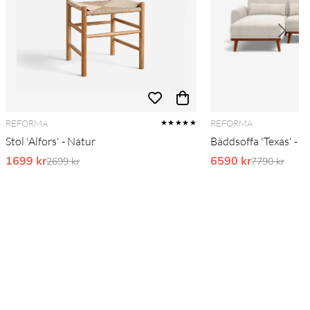
REFORMA
REFORMA
★★★★★
Stol 'Alfors' - Natur
Bäddsoffa 'Texas' - B
1699 kr
Ordinarie pris:
6590 kr
Ordinarie pr
2699 kr
7790 kr