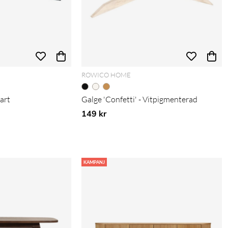
ROWICO HOME
vart
Galge 'Confetti' - Vitpigmenterad
149 kr
KAMPANJ