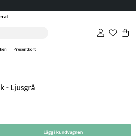
erat
Önskelis
Antal i ö
.
Va
An
.
ken
Presentkort
k - Ljusgrå
Lägg i kundvagnen