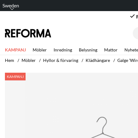
Sweden
KAMPANJ
Möbler
Inredning
Belysning
Mattor
Nyhete
Hem
Möbler
Hyllor & förvaring
Klädhängare
Galge 'Wire
Produktbilder Galge 'Wire' 3-pack - Ljusgrå
KAMPANJ