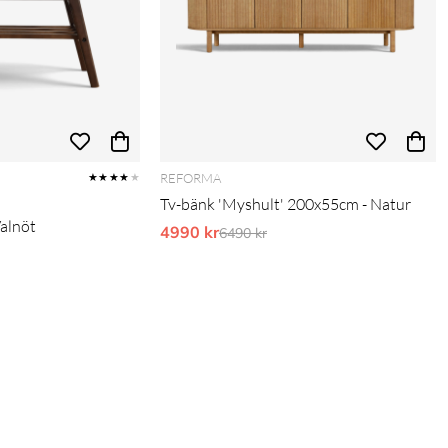
REFORMA
★★★★
★
Tv-bänk 'Myshult' 200x55cm - Natur
Valnöt
4990 kr
Ordinarie pris:
6490 kr
pris: