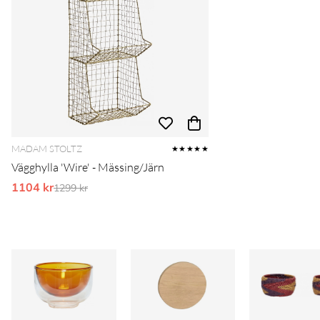
MADAM STOLTZ
★★★★★
Vägghylla 'Wire' - Mässing/Järn
1104 kr
Ordinarie pris:
1299 kr