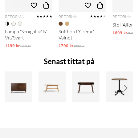
REFORMA
REFORMA
REFORMA
★★★★★
★★★★
★
Stol 'Alfors'
Lampa 'Senigallia' M -
Soffbord 'Créme' -
1699 kr
Ordina
2699 k
Vit/Svart
Valnöt
1199 kr
Ordinarie pris:
1790 kr
Ordinarie pris:
1799 kr
1990 kr
Senast tittat på