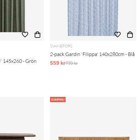
SVANEFORS
2-pack Gardin 'Filippa' 140x280cm - Blå
l' 145x260 - Grön
559 kr
Ordinarie pris:
799 kr
is:
KAMPANJ