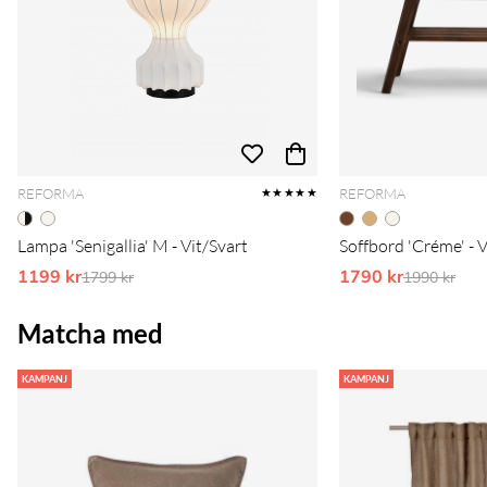
REFORMA
REFORMA
★★★★★
Lampa 'Senigallia' M - Vit/Svart
Soffbord 'Créme' - 
1199 kr
Ordinarie pris:
1790 kr
Ordinarie 
1799 kr
1990 kr
Matcha med
KAMPANJ
KAMPANJ