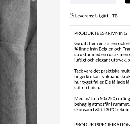
Leverans:
Utgått - TB
PRODUKTBESKRIVNING
Ge ditt hem en stilren och e
% linne från Belgien och Fra
struktur med en rustik men s
luftigt och elegant uttryck,
Tack vare det praktiska mul
fingerkrokar, rynkbandskrokar 
hur tyget faller. De fållade
stilren finish.
Med måtten 50x250 cm är gard
behaglig atmosfär i rummet.
skonsam tvätt i 30°C reko
PRODUKTSPECIFIKATIO