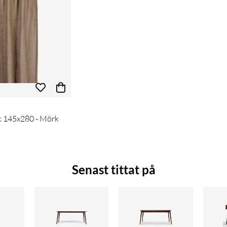
ck 145x280 - Mörk
pris:
Senast tittat på