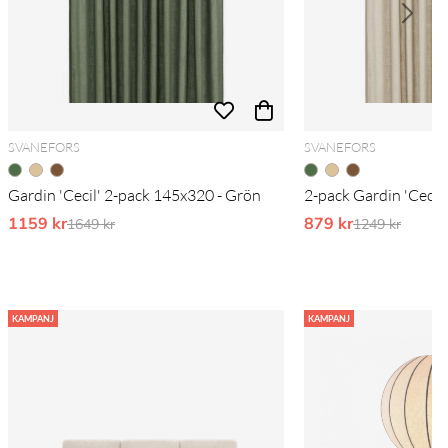
SVANEFORS
SVANEFORS
Gardin 'Cecil' 2-pack 145x320 - Grön
2-pack Gardin 'Cecil
1159 kr
Ordinarie pris:
879 kr
Ordinarie pri
1649 kr
1249 kr
KAMPANJ
KAMPANJ