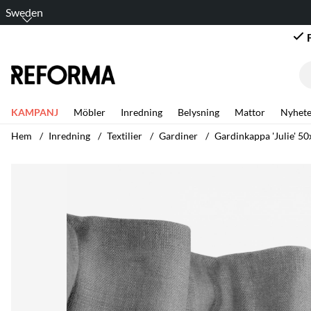
Sweden
KAMPANJ
Möbler
Inredning
Belysning
Mattor
Nyhete
Hem
Inredning
Textilier
Gardiner
Gardinkappa 'Julie' 50
Produktbilder Gardinkappa 'Julie' 50x250 - Grå