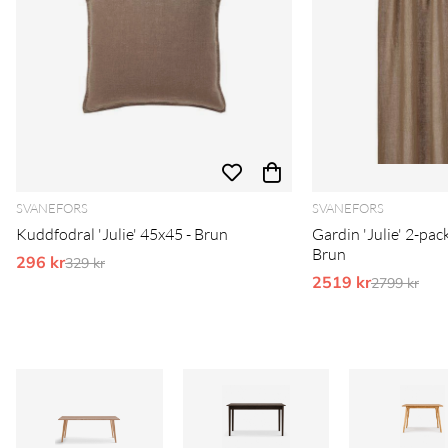
SVANEFORS
SVANEFORS
Kuddfodral 'Julie' 45x45 - Brun
Gardin 'Julie' 2-pa
Brun
296 kr
Ordinarie pris:
329 kr
2519 kr
Ordinarie 
2799 kr