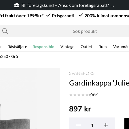
Bli företagskund – Ansök om företagsrabatt* →
Fri frakt över 1999kr*
Prisgaranti
200% klimatkompens
r
Bästsäljare
Responsible
Vintage
Outlet
Rum
Varumär
x250 - Grå
SVANEFORS
Gardinkappa 'Juli
★
★
★
★
★
(0)
897
kr