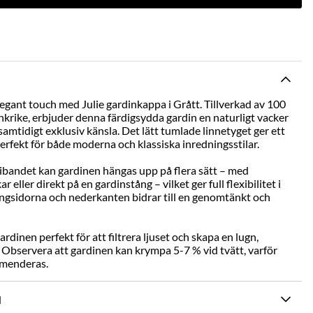
legant touch med Julie gardinkappa i Grått. Tillverkad av 100
nkrike, erbjuder denna färdigsydda gardin en naturligt vacker
amtidigt exklusiv känsla. Det lätt tumlade linnetyget ger ett
 perfekt för både moderna och klassiska inredningsstilar.
tibandet kan gardinen hängas upp på flera sätt – med
eller direkt på en gardinstång – vilket ger full flexibilitet i
 långsidorna och nederkanten bidrar till en genomtänkt och
inen perfekt för att filtrera ljuset och skapa en lugn,
 Observera att gardinen kan krympa 5-7 % vid tvätt, varför
mmenderas.
N