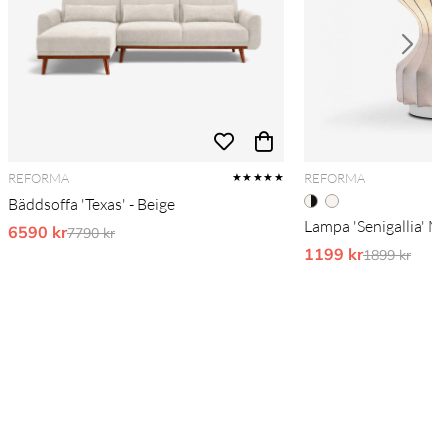
REFORMA
REFORMA
★★★★★
Bäddsoffa 'Texas' - Beige
Lampa 'Senigallia' M -
6590 kr
Ordinarie pris:
7790 kr
1199 kr
Ordinarie pr
1899 kr