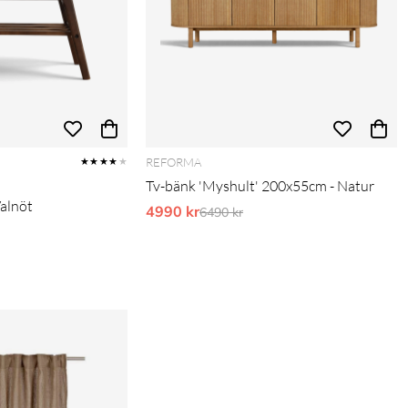
REFORMA
★★★★
★
Tv-bänk 'Myshult' 200x55cm - Natur
Valnöt
4990 kr
Ordinarie pris:
6490 kr
pris: