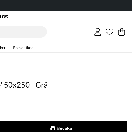
erat
Önskelis
Antal i ö
.
Va
An
.
ken
Presentkort
e' 50x250 - Grå
Bevaka