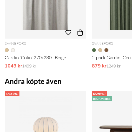
SVANEFORS
SVANEFORS
Gardin 'Colin' 270x280 - Beige
2-pack Gardin 'Ceci
1049 kr
Ordinarie pris:
879 kr
Ordinarie pr
1499 kr
1249 kr
Andra köpte även
KAMPANJ
KAMPANJ
RESPONSIBLE