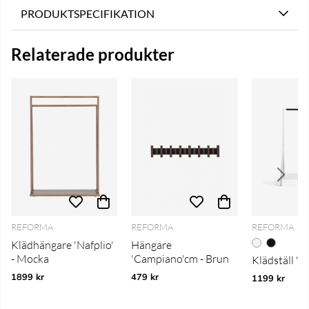
PRODUKTSPECIFIKATION
Relaterade produkter
REFORMA
REFORMA
REFORMA
Klädhängare 'Nafplio'
Hängare
- Mocka
'Campiano'cm - Brun
Klädställ 'Alz
1899 kr
479 kr
1199 kr