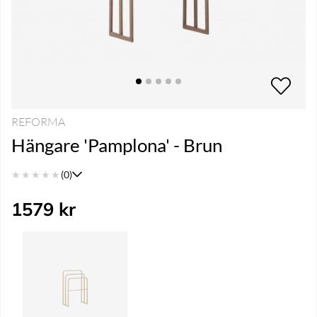
REFORMA
Hängare 'Pamplona' - Brun
★
★
★
★
★
(0)
1579
kr