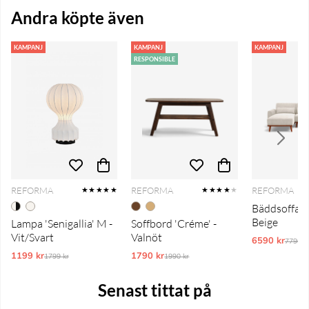
Andra köpte även
KAMPANJ
KAMPANJ
KAMPANJ
RESPONSIBLE
REFORMA
REFORMA
REFORMA
★★★★★
★★★★
★
Bäddsoffa 'T
Beige
Lampa 'Senigallia' M -
Soffbord 'Créme' -
Vit/Svart
Valnöt
6590 kr
Ordina
7790 k
1199 kr
Ordinarie pris:
1790 kr
Ordinarie pris:
1799 kr
1990 kr
Senast tittat på