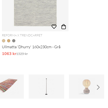
REFORMA X TRENDCARPET
Ullmatta 'Dhurry' 160x230cm - Grå
1063 kr
Ordinarie pris:
1329 kr