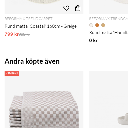
REFORMA X TRENDCARPET
REFORMA X TRENDC
Rund matta 'Coastal' 160cm - Greige
Rund matta 'Hamilt
799 kr
Ordinarie pris:
999 kr
0 kr
Andra köpte även
KAMPANJ