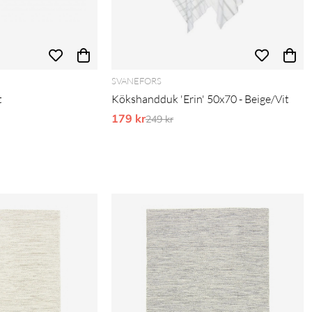
SVANEFORS
t
Kökshandduk 'Erin' 50x70 - Beige/Vit
179 kr
Ordinarie pris:
249 kr