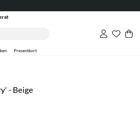
erat
Önskelis
Antal i ö
.
Va
An
.
ken
Presentkort
y' - Beige