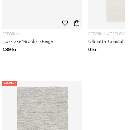
REFORMA
REFORMA X TRENDCA
Ljusstake 'Brooks' - Beige
Ullmatta 'Coastal' 2
189 kr
0 kr
KAMPANJ