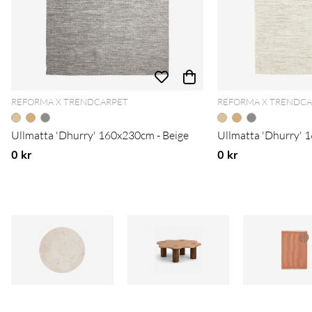
REFORMA X TRENDCARPET
REFORMA X TRENDC
Ullmatta 'Dhurry' 160x230cm - Beige
Ullmatta 'Dhurry' 
0 kr
0 kr