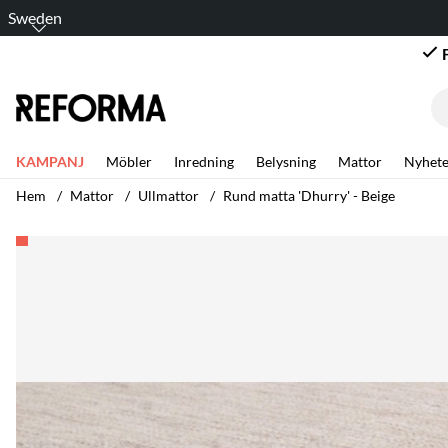
Sweden
KAMPANJ
Möbler
Inredning
Belysning
Mattor
Nyhete
Hem
Mattor
Ullmattor
Rund matta 'Dhurry' - Beige
Produktbilder Rund matta 'Dhurry' - Beige