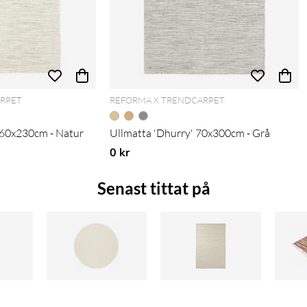
ARPET
REFORMA X TRENDCARPET
160x230cm - Natur
Ullmatta 'Dhurry' 70x300cm - Grå
0 kr
Senast tittat på