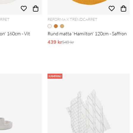
ARPET
REFORMA X TRENDCARPET
on' 160cm - Vit
Rund matta 'Hamilton' 120cm - Saffron
439 kr
Ordinarie pris:
549 kr
KAMPANJ