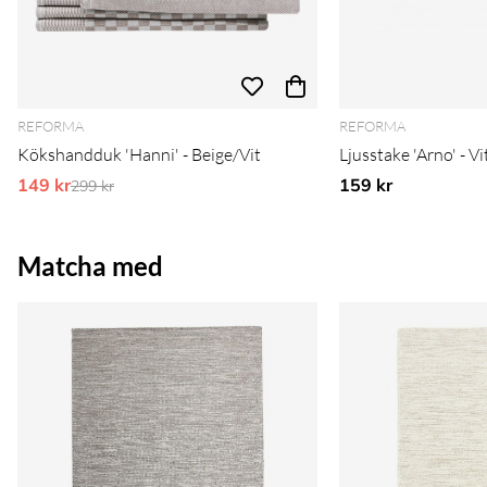
REFORMA
REFORMA
Kökshandduk 'Hanni' - Beige/Vit
Ljusstake 'Arno' - Vi
149 kr
Ordinarie pris:
159 kr
299 kr
Matcha med