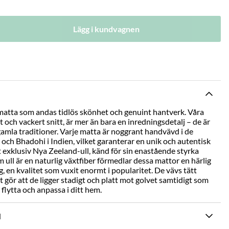
Lägg i kundvagnen
matta som andas tidlös skönhet och genuint hantverk. Våra
nt och vackert snitt, är mer än bara en inredningsdetalj – de är
 gamla traditioner. Varje matta är noggrant handvävd i de
 och Bhadohi i Indien, vilket garanterar en unik och autentisk
 exklusiv Nya Zeeland-ull, känd för sin enastående styrka
m ull är en naturlig växtfiber förmedlar dessa mattor en härlig
, en kvalitet som vuxit enormt i popularitet. De vävs tätt
t gör att de ligger stadigt och platt mot golvet samtidigt som
 flytta och anpassa i ditt hem.
N