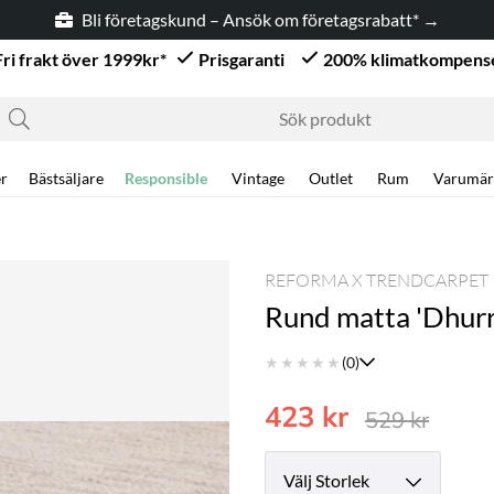
Bli företagskund – Ansök om företagsrabatt* →
Fri frakt över 1999kr*
Prisgaranti
200% klimatkompens
r
Bästsäljare
Responsible
Vintage
Outlet
Rum
Varumär
REFORMA X TRENDCARPET
Rund matta 'Dhurr
★
★
★
★
★
(0)
423
kr
529
kr
Storlek