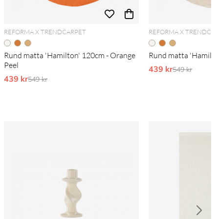
REFORMA X TRENDCARPET
REFORMA X TRENDCA
Rund matta 'Hamilton' 120cm - Orange
Rund matta 'Hamilto
Peel
439 kr
Ordinarie pri
549 kr
439 kr
Ordinarie pris:
549 kr