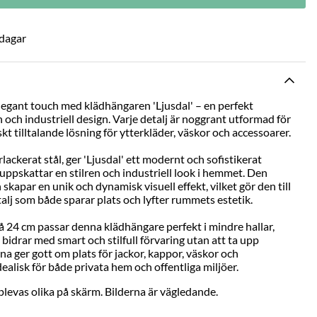
 dagar
legant touch med klädhängaren 'Ljusdal' – en perfekt
n och industriell design. Varje detalj är noggrant utformad för
skt tilltalande lösning för ytterkläder, väskor och accessoarer.
rlackerat stål, ger 'Ljusdal' ett modernt och sofistikerat
 uppskattar en stilren och industriell look i hemmet. Den
apar en unik och dynamisk visuell effekt, vilket gör den till
alj som både sparar plats och lyfter rummets estetik.
 24 cm passar denna klädhängare perfekt i mindre hallar,
 bidrar med smart och stilfull förvaring utan att ta upp
na ger gott om plats för jackor, kappor, väskor och
dealisk för både privata hem och offentliga miljöer.
levas olika på skärm. Bilderna är vägledande.