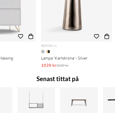
REFORMA
/Mässing
Lampa 'Karlskrona' - Silver
pris:
1029 kr
Ordinarie pris:
2049 kr
Senast tittat på