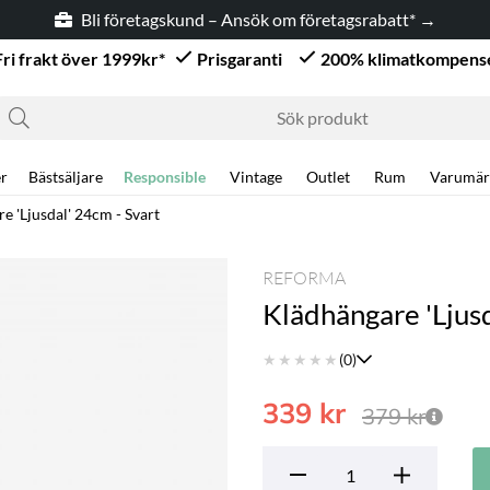
Bli företagskund – Ansök om företagsrabatt* →
Fri frakt över 1999kr*
Prisgaranti
200% klimatkompens
r
Bästsäljare
Responsible
Vintage
Outlet
Rum
Varumär
e 'Ljusdal' 24cm - Svart
REFORMA
Klädhängare 'Ljusd
★
★
★
★
★
(0)
339
kr
379
kr