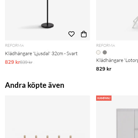
REFORMA
REFORMA
Klädhängare 'Ljusdal' 32cm - Svart
Klädhängare 'Lotorp'
829 kr
Ordinarie pris:
839 kr
829 kr
Andra köpte även
KAMPANJ