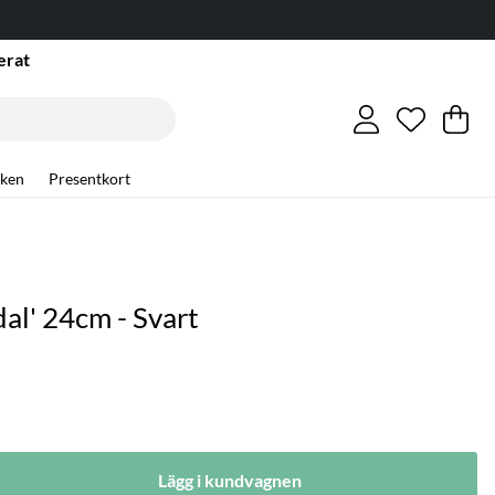
erat
Önskelis
Antal i ö
.
Va
An
.
ken
Presentkort
al' 24cm - Svart
Lägg i kundvagnen