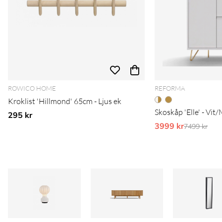
ROWICO HOME
REFORMA
Kroklist 'Hillmond' 65cm - Ljus ek
Skoskåp 'Elle' - Vit
295 kr
3999 kr
Ordinarie 
7499 kr