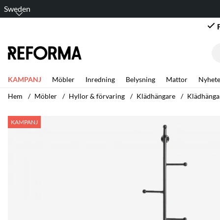
Sweden
KAMPANJ
Möbler
Inredning
Belysning
Mattor
Nyhete
Hem
Möbler
Hyllor & förvaring
Klädhängare
Klädhängar
Produktbilder Klädhängare 'Ljusdal' 24cm - Svart
KAMPANJ