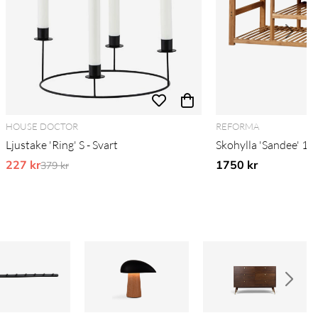
HOUSE DOCTOR
REFORMA
Ljustake 'Ring' S - Svart
Skohylla 'Sandee' 10
227 kr
Ordinarie pris:
1750 kr
379 kr