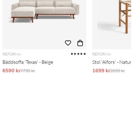
REFORMA
REFORMA
★★★★★
Bäddsoffa 'Texas' - Beige
Stol 'Alfors' - Natur
6590 kr
Ordinarie pris:
1699 kr
Ordinarie pr
7790 kr
2699 kr