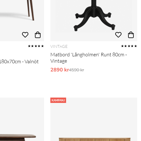
VINTAGE
★★★★★
★★★★★
Matbord 'Långholmen' Runt 80cm -
Vintage
180x70cm - Valnöt
2890 kr
Ordinarie pris:
pris:
4590 kr
KAMPANJ