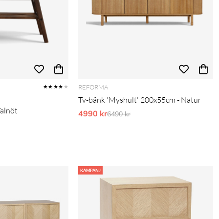
REFORMA
★★★★
★
Tv-bänk 'Myshult' 200x55cm - Natur
Valnöt
4990 kr
Ordinarie pris:
6490 kr
pris:
KAMPANJ