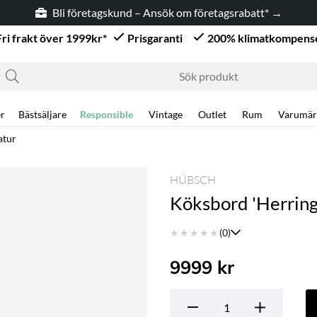
Bli företagskund – Ansök om företagsrabatt* →
Fri frakt över 1999kr*
Prisgaranti
200% klimatkompens
r
Bästsäljare
Responsible
Vintage
Outlet
Rum
Varumär
atur
HÜBSCH
Köksbord 'Herring
★
★
★
★
★
(0)
9999
kr