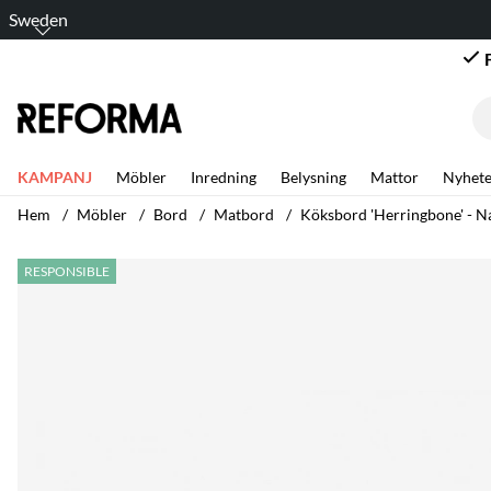
Sweden
KAMPANJ
Möbler
Inredning
Belysning
Mattor
Nyhete
Hem
Möbler
Bord
Matbord
Köksbord 'Herringbone' - N
Produktbilder Köksbord 'Herringbone' - Natur
RESPONSIBLE