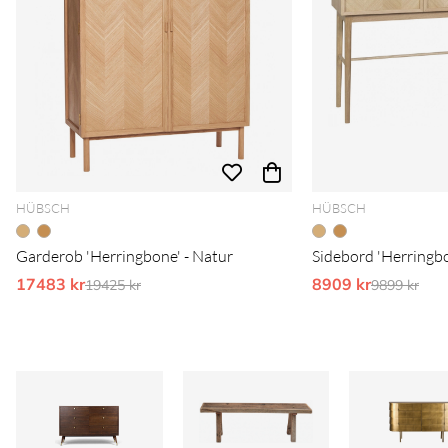
HÜBSCH
HÜBSCH
Garderob 'Herringbone' - Natur
Sidebord 'Herringbo
17483 kr
Ordinarie pris:
8909 kr
Ordinarie 
19425 kr
9899 kr