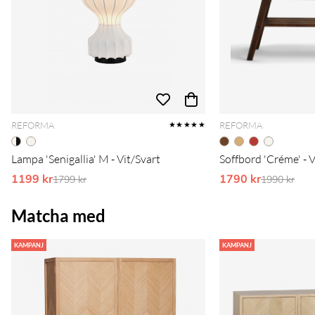
REFORMA
REFORMA
★★★★★
Lampa 'Senigallia' M - Vit/Svart
Soffbord 'Créme' - 
1199 kr
Ordinarie pris:
1790 kr
Ordinarie 
1799 kr
1990 kr
Matcha med
KAMPANJ
KAMPANJ