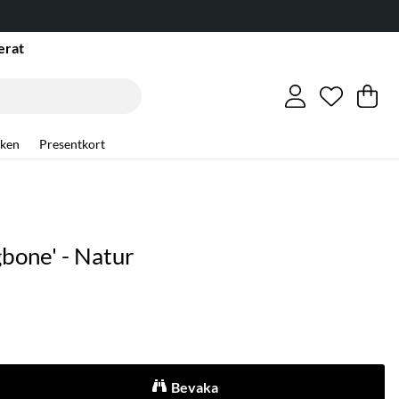
erat
Önskelis
Antal i ö
.
Va
An
.
ken
Presentkort
bone' - Natur
Bevaka