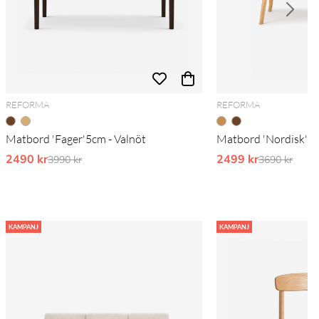
REFORMA
REFORMA
Matbord 'Fager'5cm - Valnöt
Matbord 'Nordisk' 1
2490 kr
Ordinarie pris:
2499 kr
Ordinarie pr
3990 kr
3690 kr
KAMPANJ
KAMPANJ