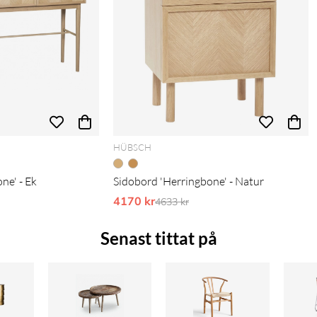
HÜBSCH
ne' - Ek
Sidobord 'Herringbone' - Natur
pris:
4170 kr
Ordinarie pris:
4633 kr
Senast tittat på