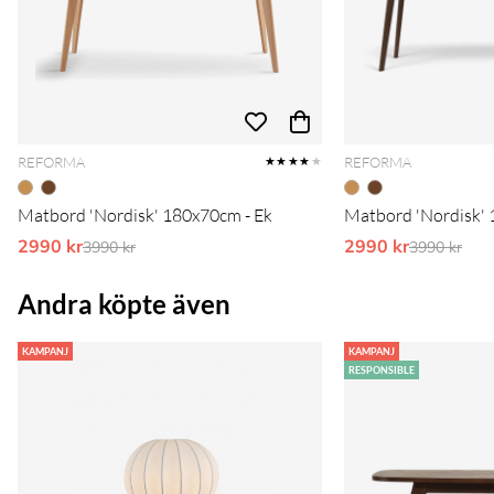
REFORMA
REFORMA
★★★★
★
Matbord 'Nordisk' 180x70cm - Ek
Matbord 'Nordisk' 
2990 kr
Ordinarie pris:
2990 kr
Ordinarie 
3990 kr
3990 kr
Andra köpte även
KAMPANJ
KAMPANJ
RESPONSIBLE