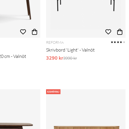
REFORMA
★★★★
★
Skrivbord 'Light' - Valnöt
20 cm - Valnöt
3290 kr
Ordinarie pris:
3990 kr
KAMPANJ