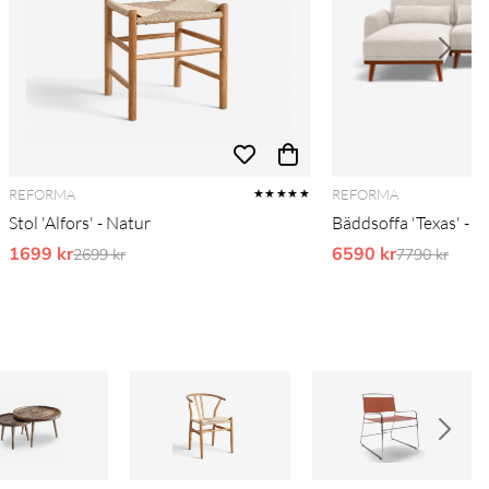
REFORMA
REFORMA
★★★★★
Stol 'Alfors' - Natur
Bäddsoffa 'Texas' - B
1699 kr
Ordinarie pris:
6590 kr
Ordinarie pr
2699 kr
7790 kr