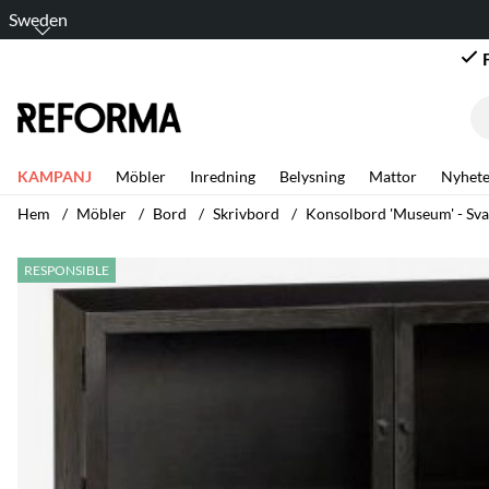
Sweden
KAMPANJ
Möbler
Inredning
Belysning
Mattor
Nyhete
Hem
Möbler
Bord
Skrivbord
Konsolbord 'Museum' - Sva
Produktbilder Konsolbord 'Museum' - Svart
RESPONSIBLE