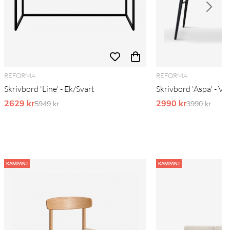
REFORMA
REFORMA
Skrivbord 'Line' - Ek/Svart
Skrivbord 'Aspa' - V
2629 kr
Ordinarie pris:
2990 kr
Ordinarie pr
5949 kr
3990 kr
KAMPANJ
KAMPANJ