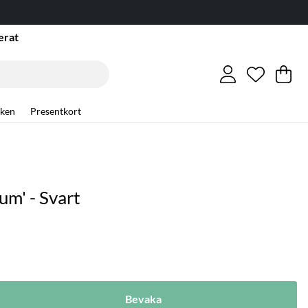
erat
Önskelis
Antal i ö
.
Va
An
.
ken
Presentkort
m' - Svart
Bevaka