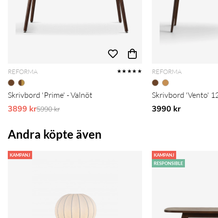
REFORMA
REFORMA
★★★★★
Skrivbord 'Prime' - Valnöt
Skrivbord 'Vento' 1
3899 kr
Ordinarie pris:
3990 kr
5990 kr
Andra köpte även
KAMPANJ
KAMPANJ
RESPONSIBLE