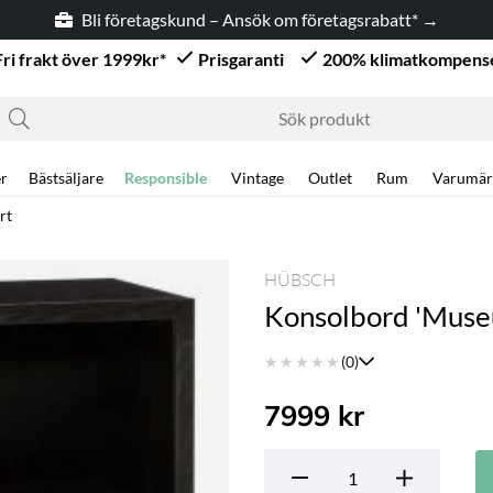
Bli företagskund – Ansök om företagsrabatt* →
Fri frakt över 1999kr*
Prisgaranti
200% klimatkompens
r
Bästsäljare
Responsible
Vintage
Outlet
Rum
Varumär
rt
HÜBSCH
Konsolbord 'Museu
★
★
★
★
★
(0)
7999
kr