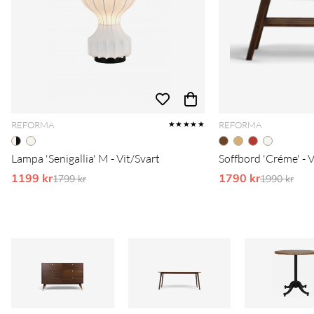
REFORMA
REFORMA
★★★★★
Lampa 'Senigallia' M - Vit/Svart
Soffbord 'Créme' - 
1199 kr
Ordinarie pris:
1790 kr
Ordinarie 
1799 kr
1990 kr