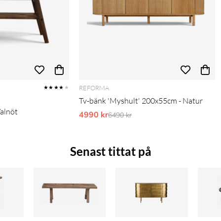
REFORMA
★★★★
★
Tv-bänk 'Myshult' 200x55cm - Natur
Valnöt
4990 kr
Ordinarie pris:
6490 kr
pris:
Senast tittat på