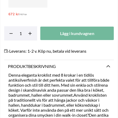
672 kr
Ordinarie pris:
747 kr
Lägg i kundvagnen
Leverans:
1-2 v. Köp nu, betala vid leverans
PRODUKTBESKRIVNING
Denna eleganta kroklist med 8 krokar i en tidlös
antiksilverfinish är det perfekta valet för att tillföra både
funktion och stil till ditt hem. Med sin enkla och stilrena
design i skandinavisk anda passar den lika bra i köket,
badrummet, hallen eller sovrummet.Använd kroklisten
på traditionellt vis för att hänga jackor och väskor i
hallen, handdukar i badrummet, eller köksredskap i
köket. Varför inte använda den på ett mer unikt sätt och
organisera dina smycken i din walk-in closet?Den antika