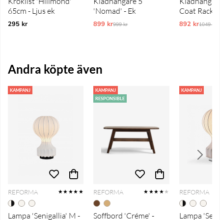
Kroklist 'Hillmond'
Klädhängare 5
Klädhängare
65cm - Ljus ek
'Nomad' - Ek
Coat Rack' 
295 kr
899 kr
Ordinarie pris:
892 kr
Ordinar
999 kr
1049 kr
Andra köpte även
KAMPANJ
KAMPANJ
KAMPANJ
RESPONSIBLE
REFORMA
REFORMA
REFORMA
★★★★★
★★★★
★
Lampa 'Senigallia' M -
Soffbord 'Créme' -
Lampa 'Senig