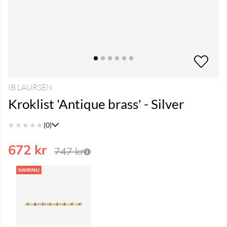
IB LAURSEN
Kroklist 'Antique brass' - Silver
★
★
★
★
★
(0)
672
kr
747
kr
KAMPANJ