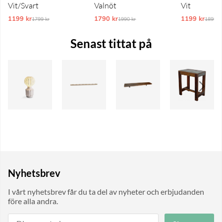
Vit/Svart
Valnöt
Vit
1199 kr
Ordinarie pris:
1790 kr
Ordinarie pris:
1199 kr
Ordina
1799 kr
1990 kr
1899 k
Senast tittat på
Nyhetsbrev
I vårt nyhetsbrev får du ta del av nyheter och erbjudanden
före alla andra.