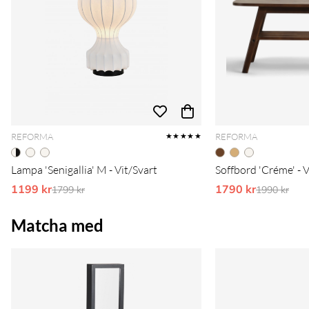
REFORMA
REFORMA
★★★★★
Lampa 'Senigallia' M - Vit/Svart
Soffbord 'Créme' - 
1199 kr
Ordinarie pris:
1790 kr
Ordinarie 
1799 kr
1990 kr
Matcha med