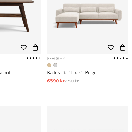
REFORMA
★★★★
★
★★★★★
Valnöt
Bäddsoffa 'Texas' - Beige
pris:
6590 kr
Ordinarie pris:
7790 kr