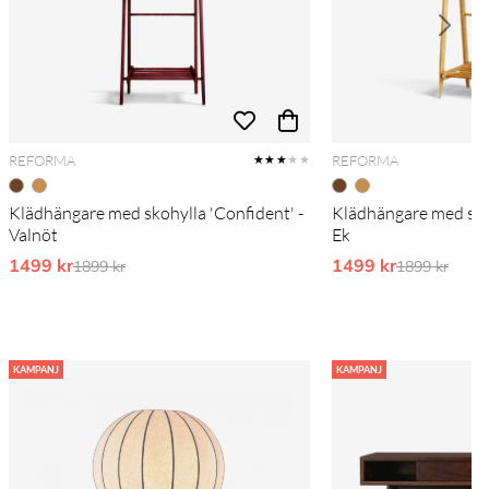
REFORMA
REFORMA
★★★
★★
Klädhängare med skohylla 'Confident' -
Klädhängare med skoh
Valnöt
Ek
1499 kr
Ordinarie pris:
1499 kr
Ordinarie pr
1899 kr
1899 kr
KAMPANJ
KAMPANJ