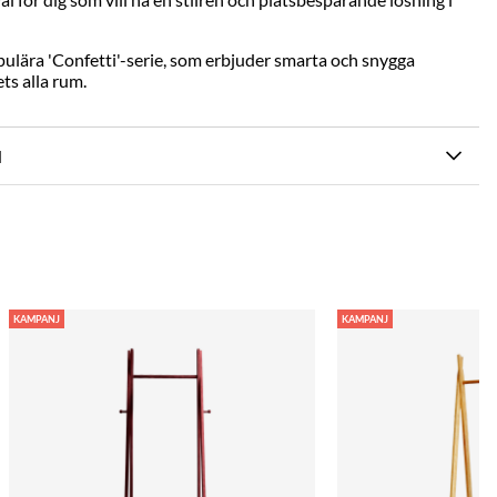
pulära 'Confetti'-serie, som erbjuder smarta och snygga
s alla rum.
N
KAMPANJ
KAMPANJ