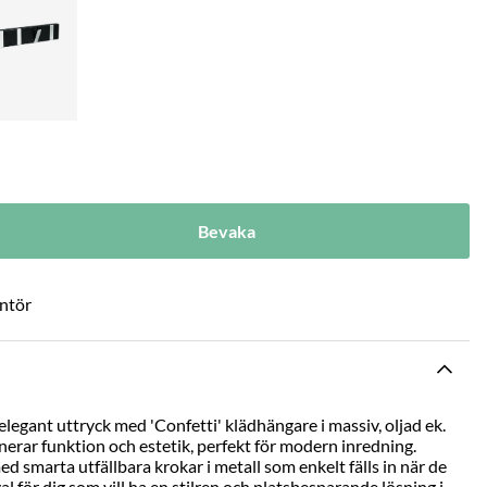
Bevaka
antör
 elegant uttryck med 'Confetti' klädhängare i massiv, oljad ek.
erar funktion och estetik, perfekt för modern inredning.
 smarta utfällbara krokar i metall som enkelt fälls in när de
l för dig som vill ha en stilren och platsbesparande lösning i