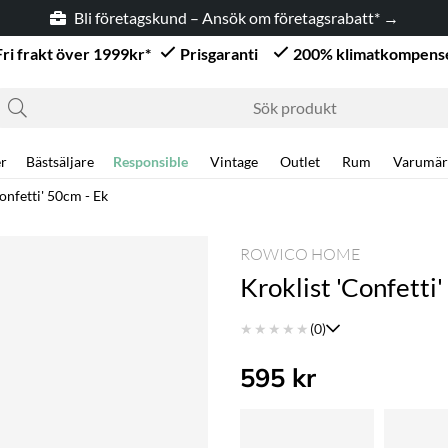
Bli företagskund – Ansök om företagsrabatt* →
Fri frakt över 1999kr*
Prisgaranti
200% klimatkompens
r
Bästsäljare
Responsible
Vintage
Outlet
Rum
Varumär
onfetti' 50cm - Ek
ROWICO HOME
Kroklist 'Confetti
★
★
★
★
★
(0)
595
kr