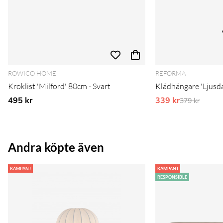
ROWICO HOME
REFORMA
Kroklist 'Milford' 80cm - Svart
Klädhängare 'Ljusda
495 kr
339 kr
Ordinarie pr
379 kr
Andra köpte även
KAMPANJ
KAMPANJ
RESPONSIBLE