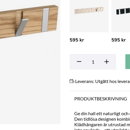
595 kr
595 kr
Leverans:
Utgått hos lever
PRODUKTBESKRIVNING
Ge din hall ett naturligt och
Den tidlösa designen kombin
Klädhängaren är utrustad med
inte används – ett utmärkt va