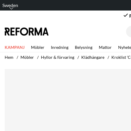
Sweden
KAMPANJ
Möbler
Inredning
Belysning
Mattor
Nyhete
Hem
Möbler
Hyllor & förvaring
Klädhängare
Kroklist 'C
Produktbilder Kroklist 'Confetti' 50cm - Ek