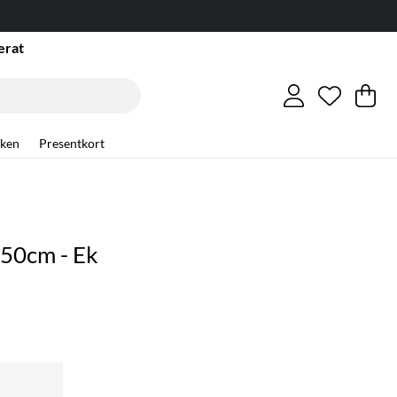
erat
Önskelis
Antal i ö
.
Va
An
.
ken
Presentkort
' 50cm - Ek