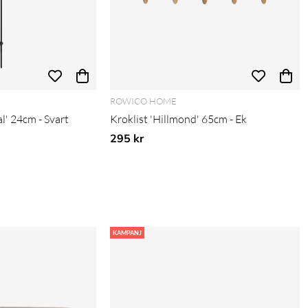
ROWICO HOME
l' 24cm - Svart
Kroklist 'Hillmond' 65cm - Ek
is:
295 kr
KAMPANJ