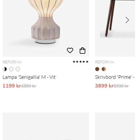
REFORMA
REFORMA
★★★★★
Lampa 'Senigallia' M - Vit
Skrivbord 'Prime' - V
1199 kr
Ordinarie pris:
3899 kr
Ordinarie pr
1899 kr
5990 kr