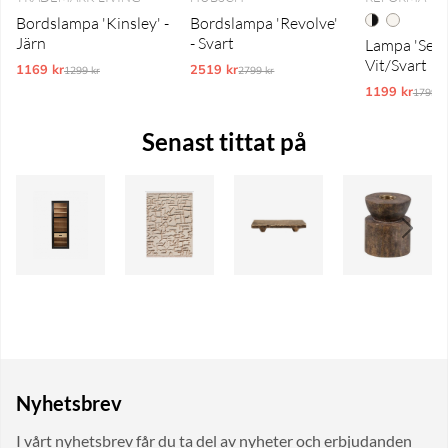
Bordslampa 'Kinsley' -
Bordslampa 'Revolve'
Järn
- Svart
Lampa 'Senig
Vit/Svart
1169 kr
Ordinarie pris:
2519 kr
Ordinarie pris:
1299 kr
2799 kr
1199 kr
Ordina
1799 k
Senast tittat på
Nyhetsbrev
I vårt nyhetsbrev får du ta del av nyheter och erbjudanden