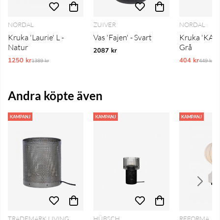
NORDAL
ZUIVER
NORDAL
Kruka 'Laurie' L -
Vas 'Fajen' - Svart
Kruka 'KAW
Natur
Grå
2087 kr
1250 kr
Ordinarie pris:
404 kr
Ordinar
1389 kr
449 kr
Andra köpte även
KAMPANJ
KAMPANJ
KAMPANJ
TRADEMARK LIVING
HÜBSCH
REFORMA