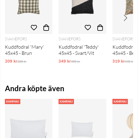
SVANEFORS
SVANEFORS
SVANEFORS
Kuddfodral 'Mary'
Kuddfodral 'Teddy'
Kuddfodral 
45x45 - Brun
45x45 - Svart/Vit
45x45 - Bei
209 kr
Ordinarie pris:
349 kr
Ordinarie pris:
319 kr
Ordinar
299 kr
499 kr
449 kr
Andra köpte även
KAMPANJ
KAMPANJ
KAMPANJ