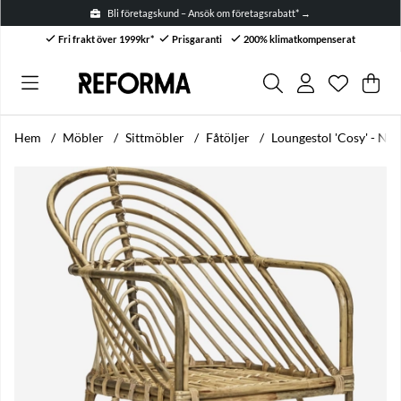
Bli företagskund – Ansök om företagsrabatt* →
Fri frakt över 1999kr*
Prisgaranti
200% klimatkompenserat
Önskelis
Antal i ön
.
Var
Anta
.
Hem
Möbler
Sittmöbler
Fåtöljer
Loungestol 'Cosy' - Nat
Produktbilder Loungestol 'Cosy' - Natur