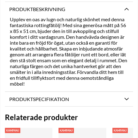
PRODUKTBESKRIVNING
Upplev en oas av lugn och naturlig skönhet med denna
fantastiska rottingfåtölj! Med sina generösa mått på 56
x 85 x 51 cm, bjuder den in till avkoppling och stilfull
komfort i ditt vardagsrum. Den handvävda designen är
inte bara en fröjd för ögat, utan också en garanti för
kvalitet och hållbarhet. Skapa en inbjudande atmosfär
genom att arrangera flera fåtöljer runt ett bord, eller låt
den stå stolt ensam som en elegant detalj i rummet. Den
naturliga färgen och det unika hantverket gör att den
smälter in i alla inredningsstilar. Förvandla ditt hem till
en fridfull tillflyktsort med denna oemotståndliga
möbel!
PRODUKTSPECIFIKATION
Relaterade produkter
KAMPANJ
KAMPANJ
KAMPANJ