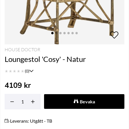
HOUSE DOCTOR
Loungestol 'Cosy' - Natur
★
★
★
★
★
(0)
4109
kr
Bevaka
Leverans:
Utgått - TB