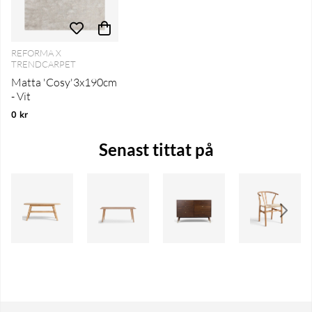
REFORMA X
TRENDCARPET
Matta 'Cosy'3x190cm
- Vit
0 kr
Senast tittat på