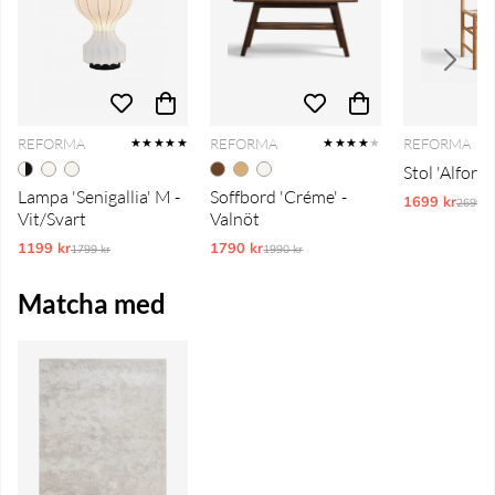
REFORMA
REFORMA
REFORMA
★★★★★
★★★★
★
Stol 'Alfors'
Lampa 'Senigallia' M -
Soffbord 'Créme' -
1699 kr
Ordina
2699 k
Vit/Svart
Valnöt
1199 kr
Ordinarie pris:
1790 kr
Ordinarie pris:
1799 kr
1990 kr
Matcha med