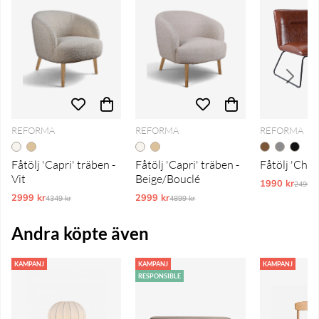
REFORMA
REFORMA
REFORMA
Fåtölj 'Capri' träben -
Fåtölj 'Capri' träben -
Fåtölj 'Chel
Vit
Beige/Bouclé
1990 kr
Ordina
2490 k
2999 kr
Ordinarie pris:
2999 kr
Ordinarie pris:
4349 kr
4899 kr
Andra köpte även
KAMPANJ
KAMPANJ
KAMPANJ
RESPONSIBLE