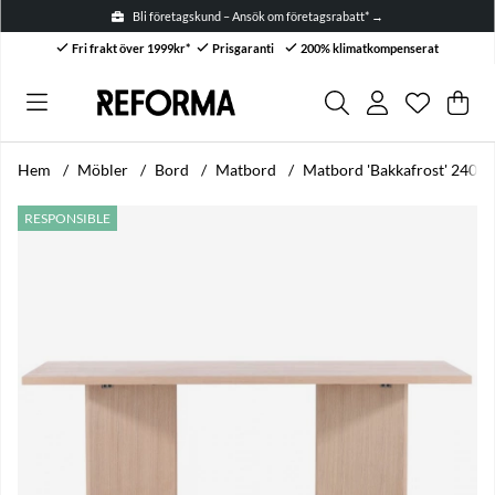
Bli företagskund – Ansök om företagsrabatt* →
Fri frakt över 1999kr*
Prisgaranti
200% klimatkompenserat
Önskelis
Antal i ön
.
Var
Anta
.
Hem
Möbler
Bord
Matbord
Matbord 'Bakkafrost' 240x1
Produktbilder Matbord 'Bakkafrost' 240x100cm - Vitpigmentera
RESPONSIBLE