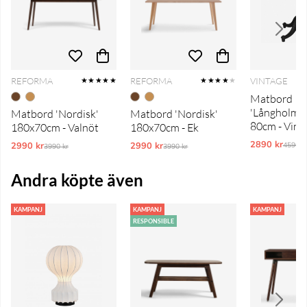
REFORMA
REFORMA
VINTAGE
★★★★★
★★★★
★
Matbord
'Långholme
Matbord 'Nordisk'
Matbord 'Nordisk'
80cm - Vint
180x70cm - Valnöt
180x70cm - Ek
2890 kr
Ordina
2990 kr
Ordinarie pris:
2990 kr
Ordinarie pris:
4590 k
3990 kr
3990 kr
Andra köpte även
KAMPANJ
KAMPANJ
KAMPANJ
RESPONSIBLE