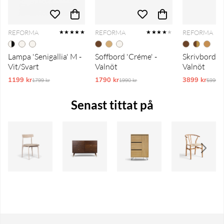
REFORMA
REFORMA
REFORMA
★★★★★
★★★★
★
Lampa 'Senigallia' M -
Soffbord 'Créme' -
Skrivbord 'P
Vit/Svart
Valnöt
Valnöt
1199 kr
Ordinarie pris:
1790 kr
Ordinarie pris:
3899 kr
Ordina
1799 kr
1990 kr
5990 k
Senast tittat på