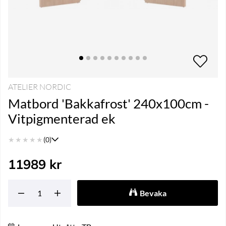
ATELIER NORDIC
Matbord 'Bakkafrost' 240x100cm -
Vitpigmenterad ek
★
★
★
★
★
(0)
11989
kr
Bevaka