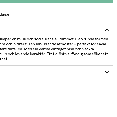
 dagar
skapar en mjuk och social känsla i rummet. Den runda formen
ndra och bidrar till en inbjudande atmosfär – perfekt för såväl
re tillfällen. Med sin varma vintagefinish och vackra
uin och levande karaktär. Ett tidlöst val för dig som söker ett
ghet.
N