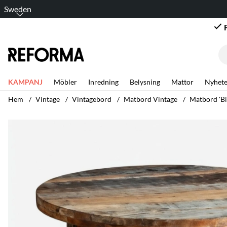
Sweden
KAMPANJ
Möbler
Inredning
Belysning
Mattor
Nyhete
Hem
Vintage
Vintagebord
Matbord Vintage
Matbord 'Bi
Produktbilder Matbord 'Birka' Runt 105x105cm - Vintage