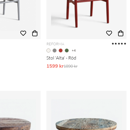
REFORMA
★★★★★
+4
Stol 'Alta' - Röd
pris:
1599 kr
Ordinarie pris:
1890 kr