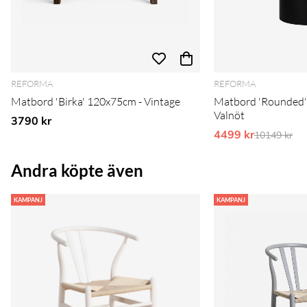
REFORMA
REFORMA
Matbord 'Birka' 120x75cm - Vintage
Matbord 'Rounded'
Valnöt
3790 kr
4499 kr
Ordinarie 
10149 kr
Andra köpte även
KAMPANJ
KAMPANJ