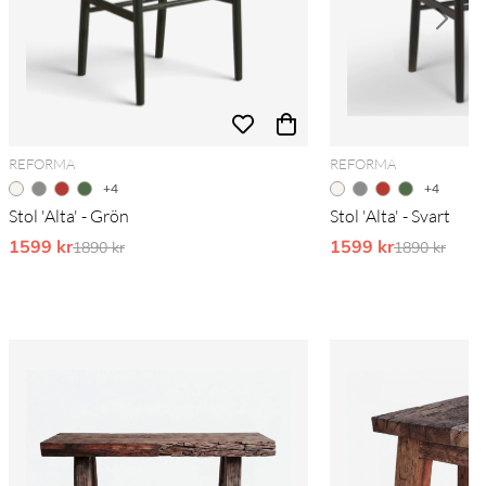
REFORMA
REFORMA
+4
+4
Stol 'Alta' - Grön
Stol 'Alta' - Svart
1599 kr
Ordinarie pris:
1599 kr
Ordinarie pr
1890 kr
1890 kr