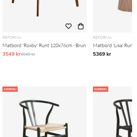
REFORMA
REFORMA
Matbord 'Roxby' Runt 120x76cm - Brun
Matbord 'Lisa' Runt
3549 kr
Ordinarie pris:
5369 kr
4049 kr
KAMPANJ
KAMPANJ