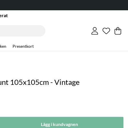
erat
Önskelis
Antal i ö
.
Va
An
.
ken
Presentkort
unt 105x105cm - Vintage
Lägg i kundvagnen