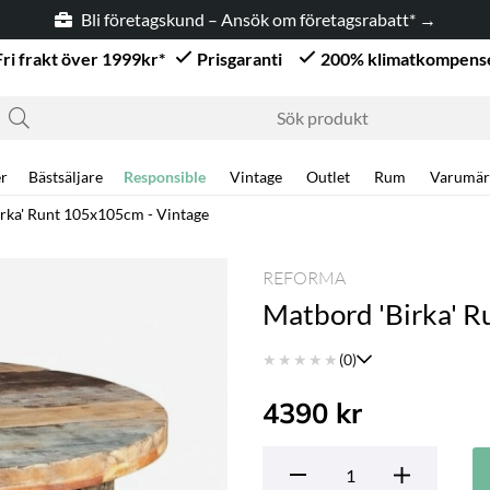
Bli företagskund – Ansök om företagsrabatt* →
Fri frakt över 1999kr*
Prisgaranti
200% klimatkompens
r
Bästsäljare
Responsible
Vintage
Outlet
Rum
Varumär
rka' Runt 105x105cm - Vintage
REFORMA
Matbord 'Birka' R
★
★
★
★
★
(0)
4390
kr