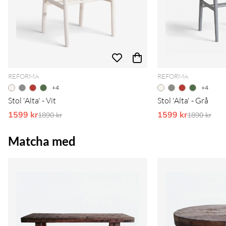
REFORMA
REFORMA
+4
+4
Stol 'Alta' - Vit
Stol 'Alta' - Grå
1599 kr
Ordinarie pris:
1599 kr
Ordinarie 
1890 kr
1890 kr
Matcha med