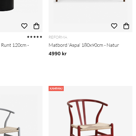
REFORMA
★★★★★
 Runt 120cm -
Matbord 'Aspa' 180x90cm - Natur
4990 kr
pris:
KAMPANJ