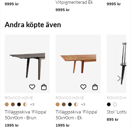
Vitpigmenterad Ek
9995 kr
9995 kr
9995 kr
Andra köpte även
ROWICO HOME
ROWICO HOME
ROWICO HO
+3
+3
Tilläggsskiva 'Filippa'
Tilläggsskiva 'Filippa'
Stol 'Lotta' 
50x90cm - Brun
50x90cm - Ek
895 kr
1995 kr
1995 kr