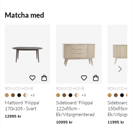
Matcha med
ROWICO HOME
ROWICO HOME
ROWICO HO
+3
+3
Matbord 'Filippa'
Sideboard 'Filippa'
Sideboard 'F
170x105 - Svart
122x85cm -
150x85cm -
Ek/Vitpigmenterad
Ek/Vitpigm
12995 kr
10995 kr
11995 kr