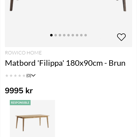
ROWICO HOME
Matbord 'Filippa' 180x90cm - Brun
★
★
★
★
★
(0)
9995
kr
RESPONSIBLE