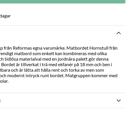
 dagar
 från Reformas egna varumärke. Matbordet Hornstull från
h trendigt matbord som enkelt kan kombineras med olika
och tidlösa materialval med en jordnära palett gör denna
. Bordet är tillverkat i trä med ekfanér på 18 mm och ben i
llbara och är lätta att hålla rent och torka av men som
gt och modernt intryck runt bordet. Matgruppen kommer med
olar.
N