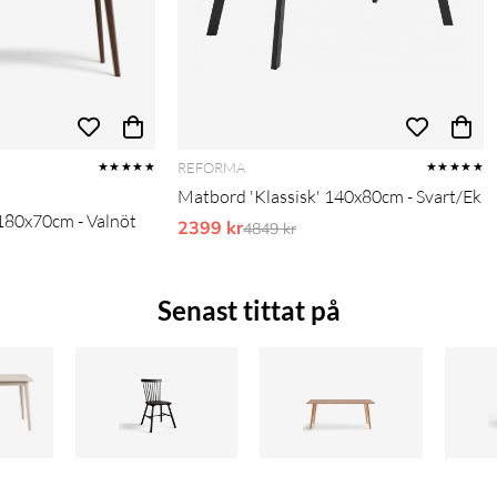
REFORMA
★★★★★
★★★★★
Matbord 'Klassisk' 140x80cm - Svart/Ek
180x70cm - Valnöt
2399 kr
Ordinarie pris:
4849 kr
pris:
Senast tittat på