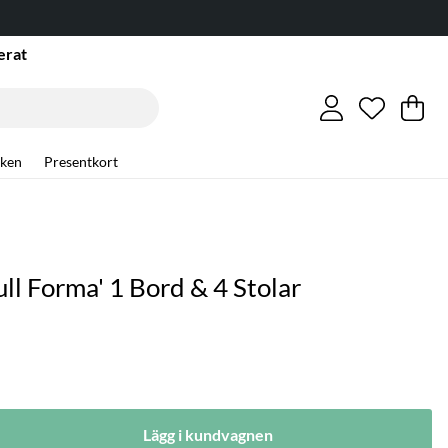
erat
Önskelis
Antal i ö
.
Va
An
.
ken
Presentkort
ll Forma' 1 Bord & 4 Stolar
Lägg i kundvagnen