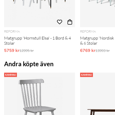
REFORMA
REFORMA
Matgrupp 'Hornstull Elsa' - 1 Bord & 4
Matgrupp 'Nordisk
Stolar
& 6 Stolar
5759 kr
Ordinarie pris:
6769 kr
Ordinarie 
12995 kr
13993 kr
Andra köpte även
KAMPANJ
KAMPANJ