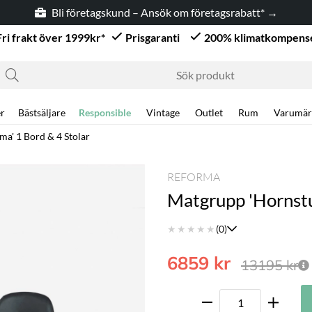
Bli företagskund – Ansök om företagsrabatt* →
Fri frakt över 1999kr*
Prisgaranti
200% klimatkompens
r
Bästsäljare
Responsible
Vintage
Outlet
Rum
Varumär
ma' 1 Bord & 4 Stolar
REFORMA
Matgrupp 'Hornstu
★
★
★
★
★
(0)
6859
kr
13195
kr