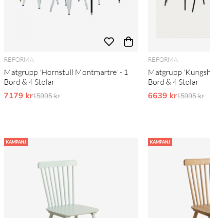
REFORMA
REFORMA
Matgrupp 'Hornstull Montmartre' - 1
Matgrupp 'Kungsholm
Bord & 4 Stolar
Bord & 4 Stolar
7179 kr
Ordinarie pris:
6639 kr
Ordinarie pr
15995 kr
15995 kr
KAMPANJ
KAMPANJ