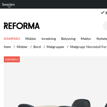
Sweden
KAMPANJ
Möbler
Inredning
Belysning
Mattor
Nyhete
Hem
Möbler
Bord
Matgrupper
Matgrupp 'Hornstull For
Produktbilder Matgrupp 'Hornstull Forma' 1 Bord & 4 Stolar
KAMPANJ