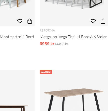
REFORMA
 Montmartre' 1 Bord
Matgrupp 'Vega Elsa' - 1 Bord & 6 Stolar
6959 kr
Ordinarie pris:
14493 kr
pris:
KAMPANJ