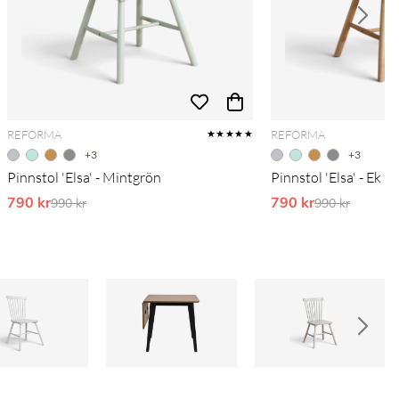
REFORMA
REFORMA
★★★★★
+3
+3
Pinnstol 'Elsa' - Mintgrön
Pinnstol 'Elsa' - Ek
790 kr
Ordinarie pris:
790 kr
Ordinarie pri
990 kr
990 kr