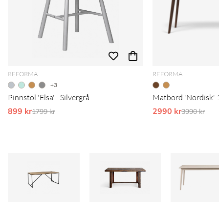
REFORMA
REFORMA
+3
Pinnstol 'Elsa' - Silvergrå
Matbord 'Nordisk' 
899 kr
Ordinarie pris:
2990 kr
Ordinarie 
1799 kr
3990 kr